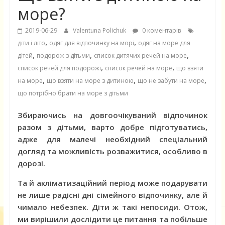
море?
2019-06-29
Valentuna Polichuk
0 коментарів
,
,
діти і літо
одяг для відпочинку на морі
одяг на море для
,
,
,
дітей
подорож з дітьми
список дитячих речей на море
,
,
список речей для подорожі
список речей на море
що взяти
,
,
,
на море
що взяти на море з дитиною
що не забути на море
що потрібно брати на море з дітьми
Збираючись на довгоочікуваний відпочинок
разом з дітьми, варто добре підготуватись,
адже для малечі необхідний спеціальний
догляд та можливість розважитися, особливо в
дорозі.
Та й акліматизаційний період може подарувати
не лише радісні дні сімейного відпочинку, але й
чимало небезпек. Діти ж такі непосиди. Отож,
ми вирішили дослідити це питання та побільше