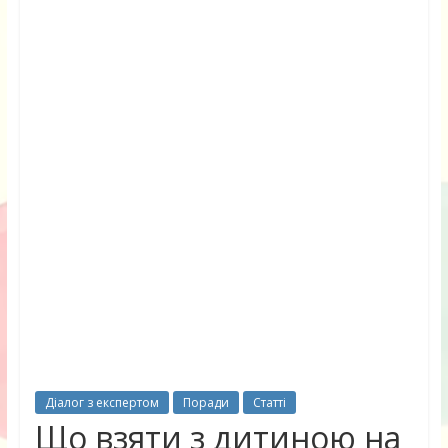
Діалог з експертом
Поради
Статті
Що взяти з дитиною на