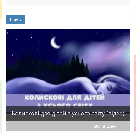
Відео
П
Колискові для дітей з усього світу (відео)
всі відео
→