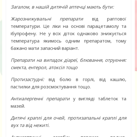
Загалом, в нашій дитячій аптечці мають бути:
Жарознижувальні препарати
від раптової
температури. Це ліки на основі парацетамолу та
ібупрофену. Не у всіх діток однаково знижується
температура якимось одним препаратом, тому
бажано мати запасний варіант.
Препарати на випадок діареї, блювання, отруєння:
смекта, ентерол, атоксіл тощо
Протизастудні:
від болю в горлі, від кашлю,
пастилки для розсмоктування тощо.
Антиалергенні препарати
у вигляді таблеток та
мазей.
Дитячі краплі для очей, протизапальні краплі для
вух та від нежиті.
Антисептичні засоби:
перекис водню,