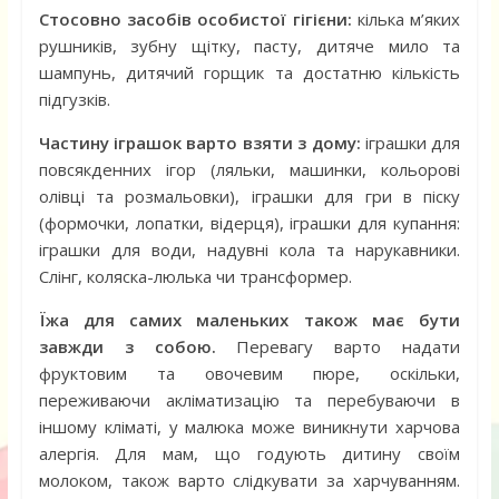
Стосовно засобів особистої гігієни:
кілька м’яких
рушників, зубну щітку, пасту, дитяче мило та
шампунь, дитячий горщик та достатню кількість
підгузків.
Частину іграшок варто взяти з дому:
іграшки для
повсякденних ігор (ляльки, машинки, кольорові
олівці та розмальовки), іграшки для гри в піску
(формочки, лопатки, відерця), іграшки для купання:
іграшки для води, надувні кола та нарукавники.
Слінг, коляска-люлька чи трансформер.
Їжа для самих маленьких також має бути
завжди з собою.
Перевагу варто надати
фруктовим та овочевим пюре, оскільки,
переживаючи акліматизацію та перебуваючи в
іншому кліматі, у малюка може виникнути харчова
алергія. Для мам, що годують дитину своїм
молоком, також варто слідкувати за харчуванням.