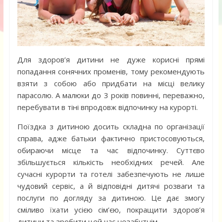
Для здоров’я дитини не дуже корисні прямі
попадання сонячних променів, тому рекомендують
взяти з собою або придбати на місці велику
парасолю. А малюки до 3 років повинні, переважно,
перебувати в тіні впродовж відпочинку на курорті.
Поїздка з дитиною досить складна по організації
справа, адже батьки фактично пристосовуються,
обираючи місце та час відпочинку. Суттєво
збільшується кількість необхідних речей. Але
сучасні курорти та готелі забезпечують не лише
чудовий сервіс, а й відповідні дитячі розваги та
послуги по догляду за дитиною. Це дає змогу
сміливо їхати усією сім’єю, покращити здоров’я
дитини та зробити цей час незабутнім.