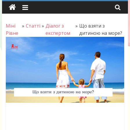
Skip
to
content
Міні
»
Статті
»
Діалог з
»
Що взяти з
Рівне
експертом
дитиною на море?