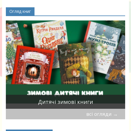
Огляд книг
я
Дитячі зимові книги
всі огляди
→