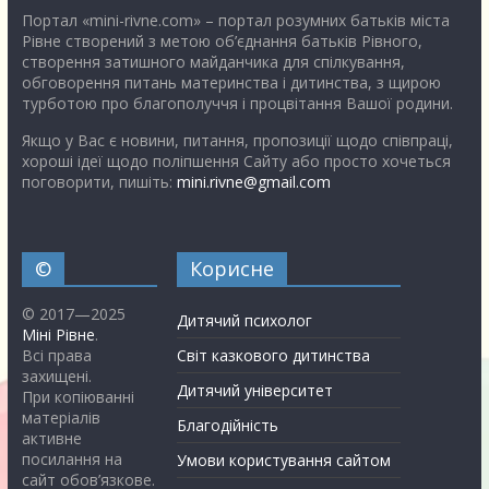
Портал «mini-rivne.com» – портал розумних батьків міста
Рівне створений з метою об’єднання батьків Рівного,
створення затишного майданчика для спілкування,
обговорення питань материнства і дитинства, з щирою
турботою про благополуччя і процвітання Вашої родини.
Якщо у Вас є новини, питання, пропозиції щодо співпраці,
хороші ідеї щодо поліпшення Сайту або просто хочеться
поговорити, пишіть:
mini.rivne@gmail.com
©
Корисне
© 2017—2025
Дитячий психолог
Міні Рівне
.
Всі права
Світ казкового дитинства
захищені.
Дитячий університет
При копіюванні
матеріалів
Благодійність
активне
посилання на
Умови користування сайтом
сайт обов’язкове.