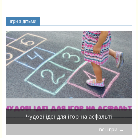
Ігри з дітьми
Чудові ідеї для ігор на асфальті
всі ігри
→