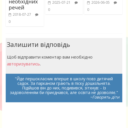
необхідних
2025-07-21
2026-06-05
речей
0
0
2018-07-27
0
Залишити відповідь
Щоб відправити коментар вам необхідно
авторизуватись
.
Йде першокласник вперше в школу повз дитячий
садок. За парканом грають в піску дошкільнята.
Підійшов він до них, подивився, зітхнув: - Із
задоволенням би приєднався, але освіта не дозволяє.
~Говорять діти