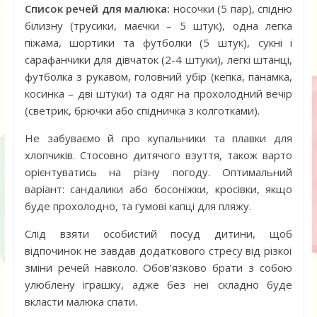
Список речей для малюка:
носочки (5 пар), спідню
білизну (трусики, маєчки – 5 штук), одна легка
піжама, шортики та футболки (5 штук), сукні і
сарафанчики для дівчаток (2-4 штуки), легкі штанці,
футболка з рукавом, головний убір (кепка, панамка,
косинка – дві штуки) та одяг на прохолодний вечір
(светрик, брючки або спідничка з колготками).
Не забуваємо й про купальники та плавки для
хлопчиків. Стосовно дитячого взуття, також варто
орієнтуватись на різну погоду. Оптимальний
варіант: сандалики або босоніжки, кросівки, якщо
буде прохолодно, та гумові капці для пляжу.
Слід взяти особистий посуд дитини, щоб
відпочинок не завдав додаткового стресу від різкої
зміни речей навколо. Обов’язково брати з собою
улюблену іграшку, адже без неї складно буде
вкласти малюка спати.