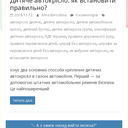
правильно?
2018-11-12
Alina Berozkina
0 коментарів
,
,
автокрісло дитяче
дитяче автокрісло
дитяче автомобільне
,
,
,
крісло
дитячий бустер
дитячі автокрісла групи
класифікація
,
,
,
дитячих автокрісел
ПДР України
правила дорожнього руху
,
,
правила перевезення дітей
штраф без автокрісла
штрафи за
,
,
перевезення дітей без автокрісла
як вибрати автокрісло
як
встановити автокрісло
Існує два основних способи кріплення дитячих
автокрісел в салоні автомобіля. Перший — за
допомогою штатних автомобільних ременів безпеки.
Це найпоширеніший
Читати далі
– А з заміж назад вийти можна?