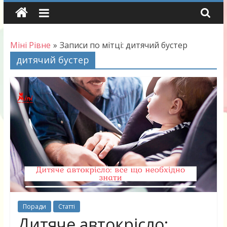
Skip
to
content
Міні Рівне
»
Записи по мітці: дитячий бустер
дитячий бустер
Поради
Статті
Дитяче автокрісло: