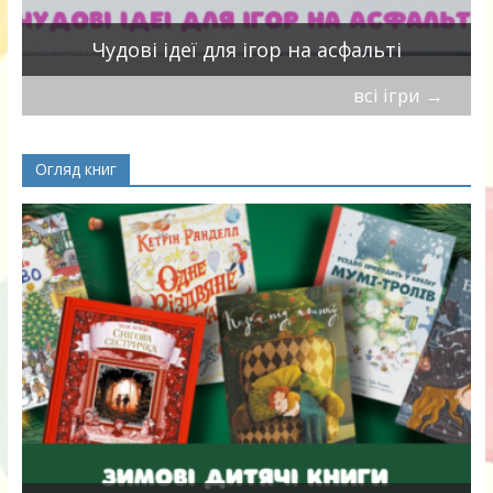
Чудові ідеї для ігор на асфальті
всі ігри
→
Огляд книг
я