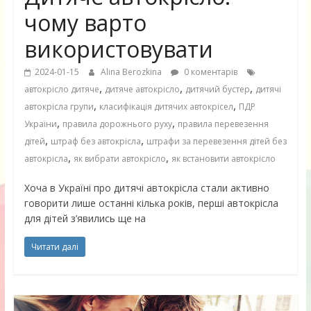
чому варто
використовувати
2024-01-15
Alina Berozkina
0 коментарів
,
,
,
автокрісло дитяче
дитяче автокрісло
дитячий бустер
дитячі
,
,
автокрісла групи
класифікація дитячих автокрісел
ПДР
,
,
України
правила дорожнього руху
правила перевезення
,
,
дітей
штраф без автокрісла
штрафи за перевезення дітей без
,
,
автокрісла
як вибрати автокрісло
як встановити автокрісло
Хоча в Україні про дитячі автокрісла стали активно
говорити лише останні кілька років, перші автокрісла
для дітей з’явились ще на
Читати далі