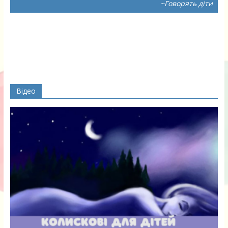
~Говорять діти
Відео