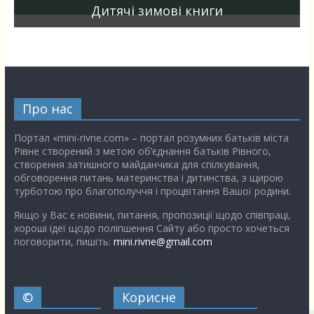
Дитячі зимові книги
Про нас
Портал «mini-rivne.com» – портал розумних батьків міста
Рівне створений з метою об’єднання батьків Рівного,
створення затишного майданчика для спілкування,
обговорення питань материнства і дитинства, з щирою
турботою про благополуччя і процвітання Вашої родини.
Якщо у Вас є новини, питання, пропозиції щодо співпраці,
хороші ідеї щодо поліпшення Сайту або просто хочеться
поговорити, пишіть:
mini.rivne@gmail.com
©
Корисне