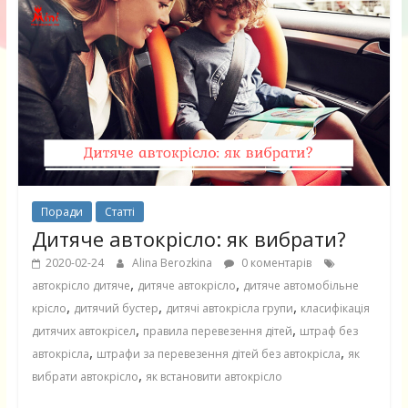
Поради
Статті
Дитяче автокрісло: як вибрати?
2020-02-24
Alina Berozkina
0 коментарів
,
,
автокрісло дитяче
дитяче автокрісло
дитяче автомобільне
,
,
,
крісло
дитячий бустер
дитячі автокрісла групи
класифікація
,
,
дитячих автокрісел
правила перевезення дітей
штраф без
,
,
автокрісла
штрафи за перевезення дітей без автокрісла
як
,
вибрати автокрісло
як встановити автокрісло