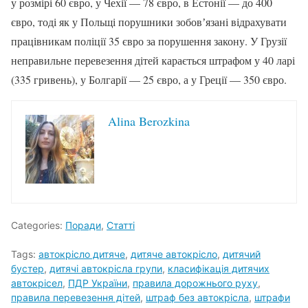
у розмірі 60 євро, у Чехії — 78 євро, в Естонії — до 400
євро, тоді як у Польщі порушники зобовʼязані відрахувати
працівникам поліції 35 євро за порушення закону. У Грузії
неправильне перевезення дітей карається штрафом у 40 ларі
(335 гривень), у Болгарії — 25 євро, а у Греції — 350 євро.
Alina Berozkina
Categories:
Поради
,
Статті
Tags:
автокрісло дитяче
,
дитяче автокрісло
,
дитячий
бустер
,
дитячі автокрісла групи
,
класифікація дитячих
автокрісел
,
ПДР України
,
правила дорожнього руху
,
правила перевезення дітей
,
штраф без автокрісла
,
штрафи