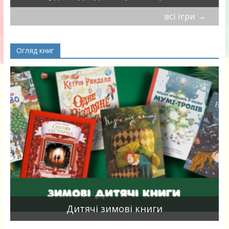
всі ігри
→
Огляд книг
я
Дитячі зимові книги