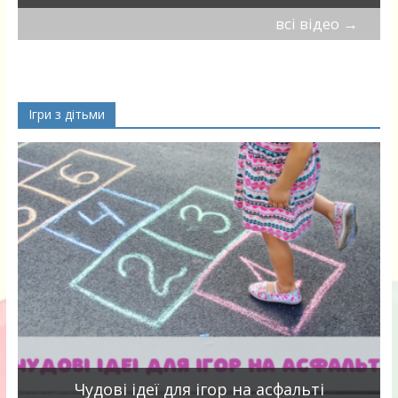
всі відео
→
Ігри з дітьми
Чудові ідеї для ігор на асфальті