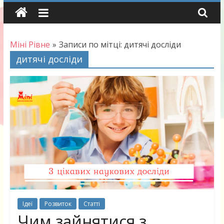
Skip
to
content
Міні Рівне
»
Записи по мітці: дитячі досліди
дитячі досліди
Ідеї
Розвиток
Статті
Чим зайнятися з