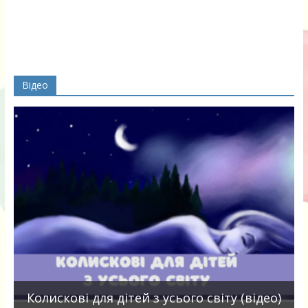
Відео
П
Колискові для дітей з усього світу (відео)