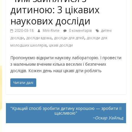
дитиною: 3 цікавих
наукових досліди
2020-03-18
Mini-Rivne
0 коментарів
дитячі
,
,
,
досліди
досліди вдома
досліди для дітей
досліди для
,
молодших школярів
цікаві досліди
Пропонуємо відкрити наукову лабораторію. І провести
з маленьким вченим кілька веселих і безпечних
дослідів. Кожен день наші цікаві діти роблять
Читати далі
Кращий спосіб зробити дитину хорошою — зробити її
щасливою
~Оскар Уайльд