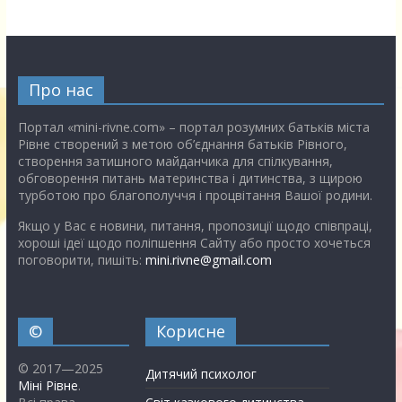
Про нас
Портал «mini-rivne.com» – портал розумних батьків міста
Рівне створений з метою об’єднання батьків Рівного,
створення затишного майданчика для спілкування,
обговорення питань материнства і дитинства, з щирою
турботою про благополуччя і процвітання Вашої родини.
Якщо у Вас є новини, питання, пропозиції щодо співпраці,
хороші ідеї щодо поліпшення Сайту або просто хочеться
поговорити, пишіть:
mini.rivne@gmail.com
©
Корисне
© 2017—2025
Дитячий психолог
Міні Рівне
.