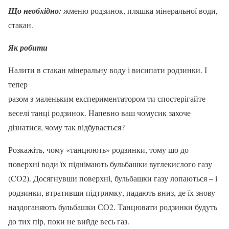
Що необхідно:
жменю родзинок, пляшка мінеральної води,
стакан.
Як робити
Налити в стакан мінеральну воду і висипати родзинки. І
тепер
разом з маленьким експериментатором ти спостерігайте
веселі танці родзинок. Напевно ваш чомусик захоче
дізнатися, чому так відбувається?
Розкажіть, чому «танцюють» родзинки, тому що до
поверхні води їх піднімають бульбашки вуглекислого газу
(CO2). Досягнувши поверхні, бульбашки газу лопаються – і
родзинки, втративши підтримку, падають вниз, де їх знову
наздоганяють бульбашки СО2. Танцювати родзинки будуть
до тих пір, поки не вийде весь газ.