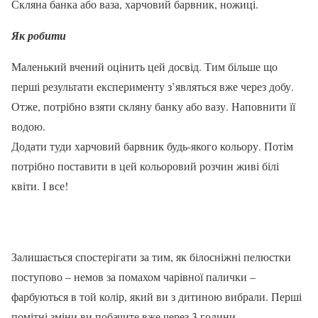
Скляна банка або ваза, харчовий барвник, ножиці.
Як робити
Маленький вчений оцінить цей досвід. Тим більше що
перші результати експерименту з’являться вже через добу.
Отже, потрібно взяти скляну банку або вазу. Наповнити її
водою.
Додати туди харчовий барвник будь-якого кольору. Потім
потрібно поставити в цей кольоровий розчин живі білі
квіти. І все!
Залишається спостерігати за тим, як білосніжні пелюстки
поступово – немов за помахом чарівної палички –
фарбуються в той колір, який ви з дитиною вибрали. Перші
помітні зміни ви побачите вже через 3 години.