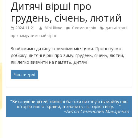
Дитячі вірші про
грудень, січень, лютий
2024-11-21
Mini-Rivne
0 коментарів
дитячі вірші
,
про зиму
зимовий вірш
Знайомимо дитину із зимніми місяцями. Пропонуємо
добірку: дитячі вірші про зиму: грудень, січень, лютий,
які легко вивчити на пам’ять. Дитячі
Читати далі
Виховуючи дітей, нинішні батьки виховують майбутню
історію нашої країни, а значить і історію світу.
~Антон Семенович Макаренко