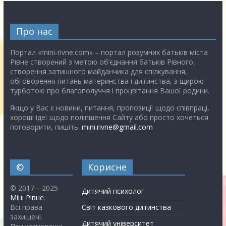
Про нас
Портал «mini-rivne.com» – портал розумних батьків міста
Рівне створений з метою об’єднання батьків Рівного,
створення затишного майданчика для спілкування,
обговорення питань материнства і дитинства, з щирою
турботою про благополуччя і процвітання Вашої родини.
Якщо у Вас є новини, питання, пропозиції щодо співпраці,
хороші ідеї щодо поліпшення Сайту або просто хочеться
поговорити, пишіть:
mini.rivne@gmail.com
©
Корисне
© 2017—2025
Дитячий психолог
Міні Рівне
.
Всі права
Світ казкового дитинства
захищені.
Дитячий університет