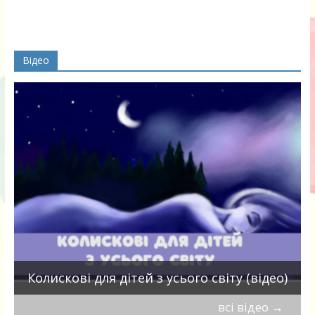
Відео
П
Колискові для дітей з усього світу (відео)
всі відео
→