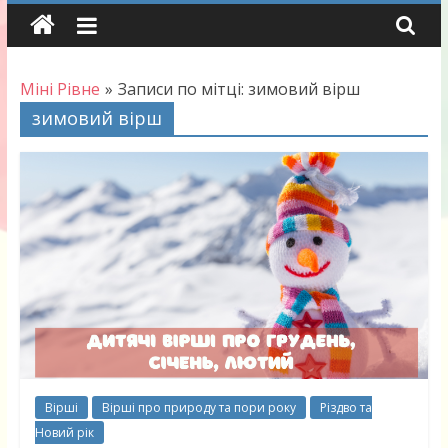
Skip
to
content
Міні Рівне
»
Записи по мітці: зимовий вірш
зимовий вірш
Вірші
Вірші про природу та пори року
Різдво та
Новий рік