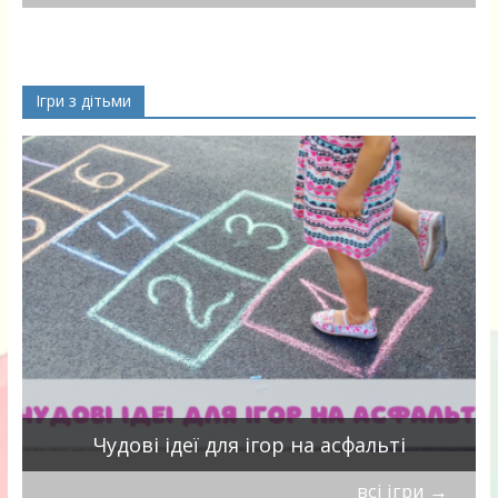
Ігри з дітьми
Чудові ідеї для ігор на асфальті
всі ігри
→