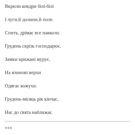
Вкрили ковдри білі-білі
І луги,й долини,й поле.
Спить, дрімає все навколо.
Грудень скрізь господарює,
Замки крижані мурує,
На ялинові верхи
Одягає кожухи.
Грудень-місяць рік кінчає,
Нас до свята наближає.
***