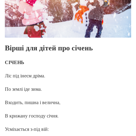
Вірші для дітей про січень
СІЧЕНЬ
Ліс під інеєм дріма.
По землі іде зима.
Входить, пишна і велична,
В крижану господу січня.
Усміхається з-під вій: