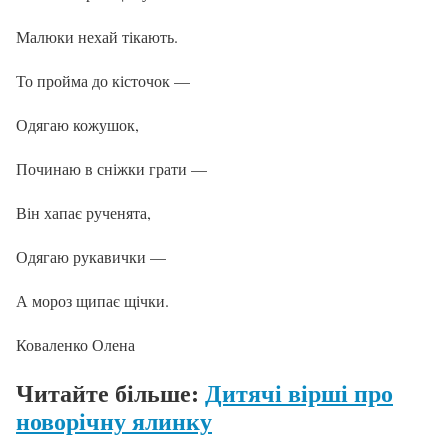
Малюки нехай тікають.
То пройма до кісточок —
Одягаю кожушок,
Починаю в сніжки грати —
Він хапає рученята,
Одягаю рукавички —
А мороз щипає щічки.
Коваленко Олена
Читайте більше:
Дитячі вірші про
новорічну ялинку