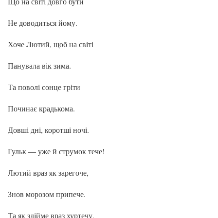
Що на світі довго бути
Не доводиться йому.
Хоче Лютий, щоб на світі
Панувала вік зима.
Та поволі сонце гріти
Починає крадькома.
Довші дні, коротші ночі.
Гульк — уже й струмок тече!
Лютий враз як зарегоче,
Знов морозом припече.
Та як здійме враз хуртечу,