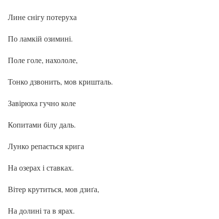
Лине снігу потеруха
По ламкій озимині.
Поле голе, нахололе,
Тонко дзвонить, мов кришталь.
Завірюха гучно коле
Копитами білу даль.
Лунко репається крига
На озерах і ставках.
Вітер крутиться, мов дзиґа,
На долині та в ярах.