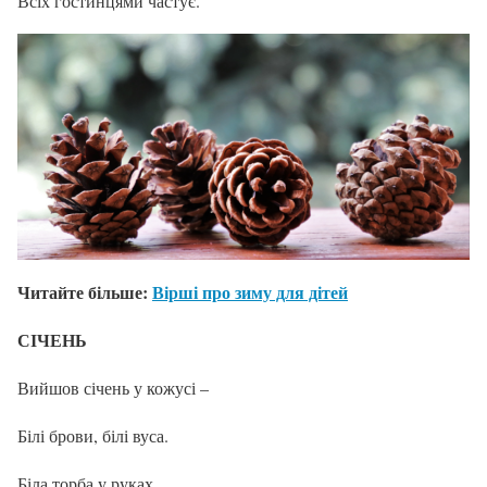
Всіх гостинцями частує.
Читайте більше:
Вірші про зиму для дітей
СІЧЕНЬ
Вийшов січень у кожусі –
Білі брови, білі вуса.
Біла торба у руках,