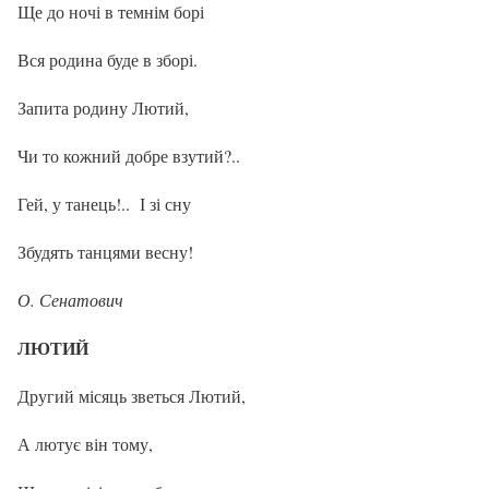
Ще до ночі в темнім борі
Вся родина буде в зборі.
Запита родину Лютий,
Чи то кожний добре взутий?..
Гей, у танець!.. І зі сну
Збудять танцями весну!
О. Сенатович
ЛЮТИЙ
Другий місяць зветься Лютий,
А лютує він тому,