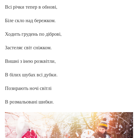
Всі річки тепер в обнові,
Біле скло над бережком.
Ходить грудень по діброві,
Застеляє світ сніжком.
Вишні з інею розквітли,
В білих шубах всі дубки.
Позирають ночі світлі
В розмальовані шибки.