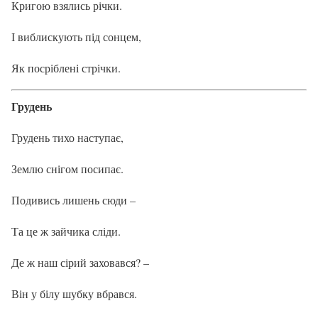
Кригою взялись річки.
І виблискують під сонцем,
Як посріблені стрічки.
Грудень
Грудень тихо наступає,
Землю снігом посипає.
Подивись лишень сюди –
Та це ж зайчика сліди.
Де ж наш сірий заховався? –
Він у білу шубку вбрався.