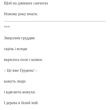
Щоб на дзвінких санчатах
Новому року мчати.
***
Змерзлим груддям
скрізь і всюди
вкрилось поле і шляхи.
– Це вже Грудень! –
кажуть люди
і вдягають кожухи.
І дерева в білий іній