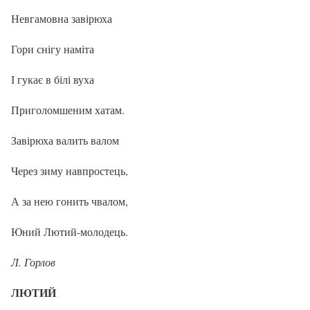
Невгамовна завірюха
Гори снігу наміта
І гукає в білі вуха
Приголомшеним хатам.
Завірюха валить валом
Через зиму навпростець,
А за нею гонить чвалом,
Юний Лютий-молодець.
Л. Горлов
ЛЮТИЙ