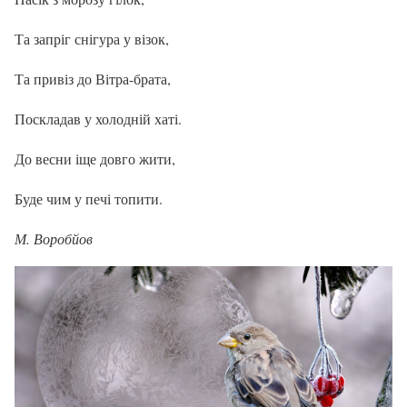
Та запріг снігура у візок,
Та привіз до Вітра-брата,
Поскладав у холодній хаті.
До весни іще довго жити,
Буде чим у печі топити.
М. Воробйов