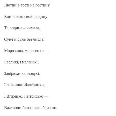
Лютий в гості на гостину
Кличе всю свою родину.
Та родина – чимала,
Суне й суне без числа:
Морозища, морозенки —
І великі, і маленькі;
Завірюхи капловухі,
І сніжинки-балеринки,
І Вітренко, і вітрисько —
Вже вони близенько, близько.