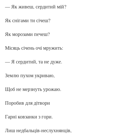
— Як живеш, сердитий мій?
Як снігами ти січеш?
Як морозами печеш?
Місяць січень очі мружить:
— Я сердитий, та не дуже.
Землю пухом укриваю,
Щоб не мерзнуть урожаю.
Поробив для дітвори
Гарні ковзанки з гори.
Лиш недбальців-неслухнянців,