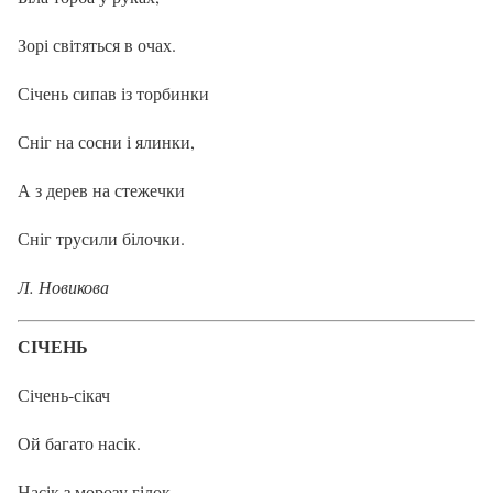
Зорі світяться в очах.
Січень сипав із торбинки
Сніг на сосни і ялинки,
А з дерев на стежечки
Сніг трусили білочки.
Л. Новикова
СІЧЕНЬ
Січень-сікач
Ой багато насік.
Насік з морозу гілок,