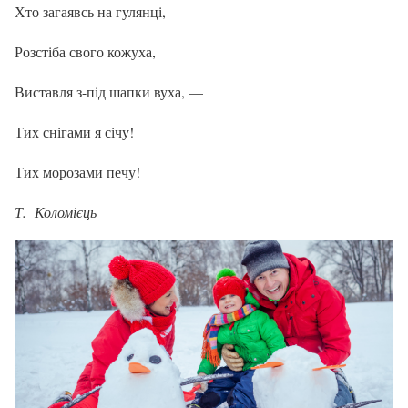
Хто загаявсь на гулянці,
Розстіба свого кожуха,
Виставля з-під шапки вуха, —
Тих снігами я січу!
Тих морозами печу!
Т. Коломієць