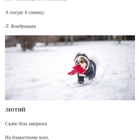
А погріє її спинку.
Л. Кондрацька
ЛЮТИЙ
Скаче біла завірюха
На блакитному коні,