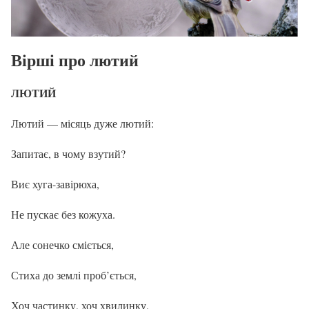
Вірші про лютий
ЛЮТИЙ
Лютий — місяць дуже лютий:
Запитає, в чому взутий?
Виє хуга-завірюха,
Не пускає без кожуха.
Але сонечко сміється,
Стиха до землі проб’ється,
Хоч частинку, хоч хвилинку,