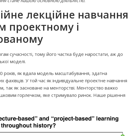
ання стане нашою основною діяльністю.
ійне лекційне навчання
м проектному і
ованому
гам сучасності, тому його частка буде наростати, аж до
ької моделі.
 років, як вдала модель масштабування, здатна
х фахівців. У той час як індивідуальне проектне навчання
м, так як засноване на менторстві. Менторство важко
шковим горлечком, яке стримувало ринок. Наше рішення