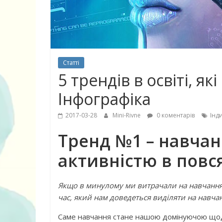
Статті
5 трендів в освіті, 
Інфографіка
2017-03-28
Mini-Rivne
0 коментарів
Інд
Тренд №1 – навчан
10 найкращих
активністю
в повс
дітей, що по
питання про
Якщо в минулому ми витрачали на навчання 
час, який нам доведеться виділяти на навчан
Саме навчання стане нашою домінуючою щод