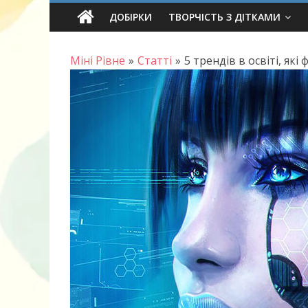
Skip
ДОБІРКИ
ТВОРЧІСТЬ З ДІТКАМИ
to
content
Міні Рівне
»
Статті
»
5 трендів в освіті, як