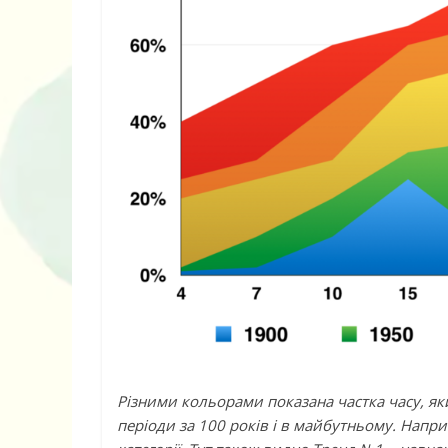
Дитячий спо
майданчик на
ДНЗ ясла-сад
поглибленого
розвитку – П
Різними кольорами показана частка часу, як
періоди за 100 років і в майбутньому. Наприк