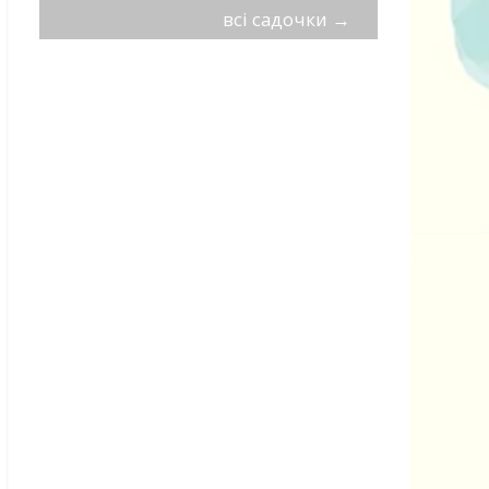
всі садочки
→