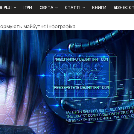
ВІРШІ
ІГРИ
СВЯТА
СТАТТІ
КНИГИ
БІЗНЕС С
і формують майбутнє Інфографіка