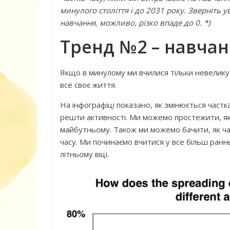
минулого століття і до 2031 року. Зверніть 
навчання, можливо, різко впаде до 0. *)
Тренд №2 – навчан
Якщо в минулому ми вчилися тільки невелику
все своє життя.
Книга «Як лю
Корчак Януш
На інфографіці показано, як змінюється част
решти активності. Ми можемо простежити, як ц
майбутньому. Також ми можемо бачити, як ча
часу. Ми починаємо вчитися у все більш раннь
літньому віці.