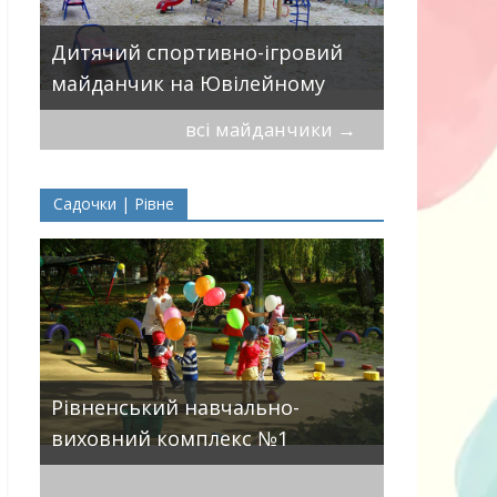
Дитячий 
вулицями
Дитячий спортивно-ігровий
П.Могили
майданчик на Ювілейному
всі майданчики
→
Садочки | Рівне
ДНЗ ясла-
Рівненський навчально-
поглиблен
виховний комплекс №1
розвитку 