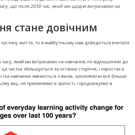
увагу, що після 2030 час, який ми щодня витрачаємо на
ня стане довічним
 частину життя, то в майбутньому нам доведеться вчитися
бити дитину»
Що почитати дитині на ніч: 
книжок для сну
ка часу, який ми витрачаємо на навчання, по відношенню до
я частка збільшується за останнє сторіччя, і наростає в
стка навчання змінюється з віком, захоплюючи все більше
ому віці, не припиняємо в зрілості, і продовжуємо в