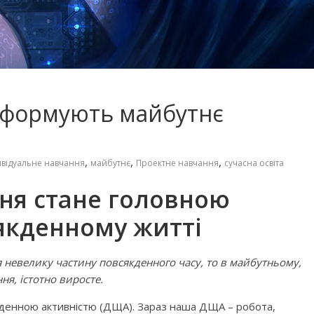
які формують майбутнє
,
,
,
ивідуальне навчання
майбутнє
Проектне навчання
сучасна освіта
ня стане головною
 фільмів для
Чарівні українські колискові
якденному житті
яснюють складні
пісні для дітей (слова та
сто
музика)
невелику частину повсякденного часу, то в майбутньому,
ня, істотно виросте.
енною активністю (ДЩА). Зараз наша ДЩА – робота,