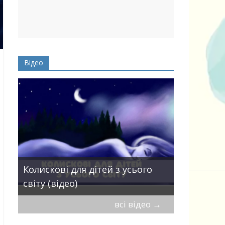
Відео
Пісні про 
Колискові для дітей з усього
— добірка
світу (відео)
дітей
всі відео
→