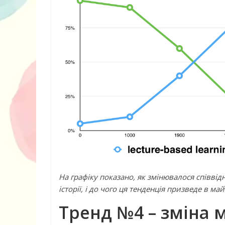
На графіку показано, як змінювалося співві
історії, і до чого ця тенденція призведе в ма
Тренд №4 – зміна