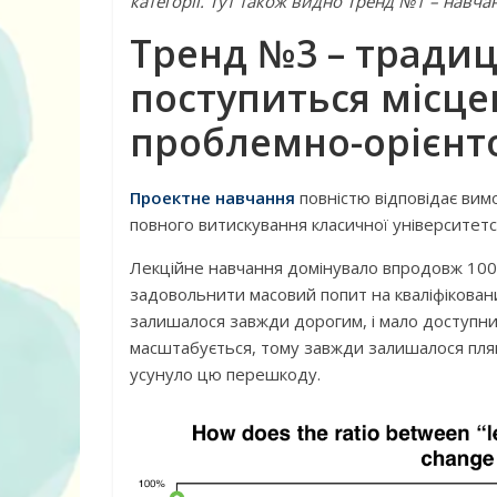
категорії. Тут також видно Тренд №1 – навч
Тренд №3 – традиц
поступиться місце
проблемно-орієнт
Проектне навчання
повністю відповідає вимо
повного витискування класичної університетс
Лекційне навчання домінувало впродовж 1000
задовольнити масовий попит на кваліфіковани
залишалося завжди дорогим, і мало доступни
масштабується, тому завжди залишалося пля
усунуло цю перешкоду.