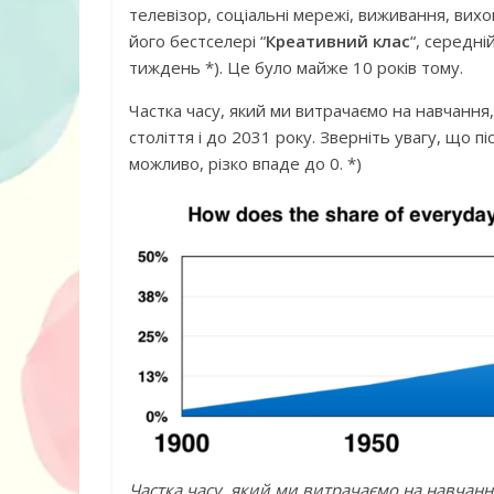
телевізор, соціальні мережі, виживання, вих
його бестселері “
Креативний клас
“, середні
тиждень *). Це було майже 10 років тому.
Частка часу, який ми витрачаємо на навчання
століття і до 2031 року. Зверніть увагу, що 
можливо, різко впаде до 0. *)
10 ігор з усьо
нарешті відір
планшетів
Частка часу, який ми витрачаємо на навчання