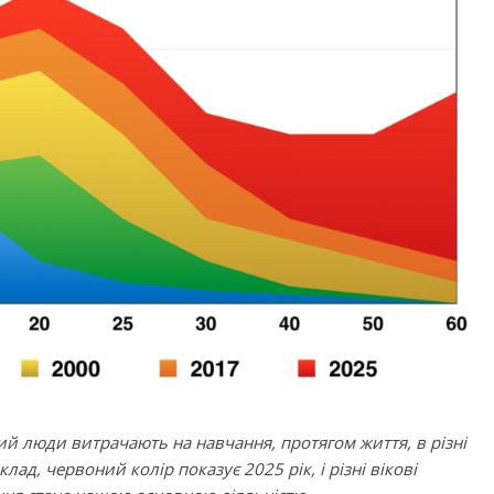
Дитячий спортивно-ігровий
ртивно-ігровий
майданчик в парку ім. Т.
 Лебединці
Шевченка
ок №2
 інтелектуального
ізнайко
ий люди витрачають на навчання, протягом життя, в різні
Приватні садочки Рівного
лад, червоний колір показує 2025 рік, і різні вікові