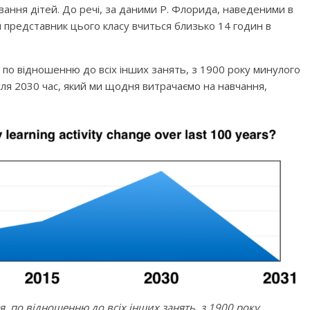
овання дітей. До речі, за даними Р. Флорида, наведеними в
й представник цього класу вчиться близько 14 годин в
, по відношенню до всіх інших занять, з 1900 року минулого
після 2030 час, який ми щодня витрачаємо на навчання,
го світу, щоб
Ігри та конкурси на Новий р
вати дітей від
для всієї сім’ї — ідеї для
святкового вечора
, по відношенню до всіх інших занять, з 1900 року