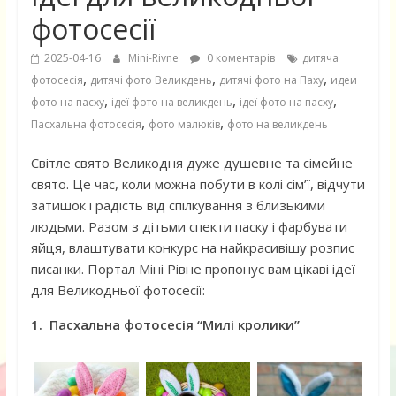
фотосесії
2025-04-16
Mini-Rivne
0 коментарів
дитяча
,
,
,
фотосесія
дитячі фото Великдень
дитячі фото на Паху
идеи
,
,
,
фото на пасху
ідеї фото на великдень
ідеї фото на пасху
,
,
Пасхальна фотосесія
фото малюків
фото на великдень
Світле свято Великодня дуже душевне та сімейне
свято. Це час, коли можна побути в колі сім’ї, відчути
затишок і радість від спілкування з близькими
людьми. Разом з дітьми спекти паску і фарбувати
яйця, влаштувати конкурс на найкрасивішу розпис
писанки. Портал Міні Рівне пропонує вам цікаві ідеї
для Великодньої фотосесії:
1. Пасхальна фотосесія “Милі кролики”