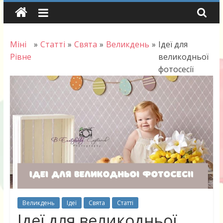
Skip
to
content
Міні
»
Статті
»
Свята
»
Великдень
»
Ідеї для
Рівне
великодньої
фотосесії
Великдень
Ідеї
Свята
Статті
Ідеї для великодньої