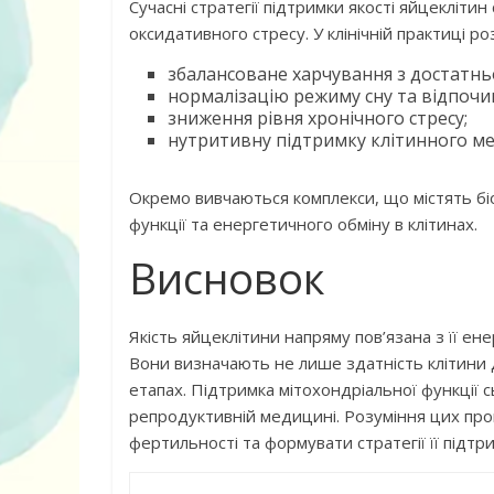
Сучасні стратегії підтримки якості яйцекліти
оксидативного стресу. У клінічній практиці р
збалансоване харчування з достатнь
нормалізацію режиму сну та відпочи
зниження рівня хронічного стресу;
нутритивну підтримку клітинного ме
Окремо вивчаються комплекси, що містять бі
функції та енергетичного обміну в клітинах.
Висновок
Якість яйцеклітини напряму пов’язана з її е
Вони визначають не лише здатність клітини 
етапах. Підтримка мітохондріальної функції с
репродуктивній медицині. Розуміння цих про
фертильності та формувати стратегії її підтри