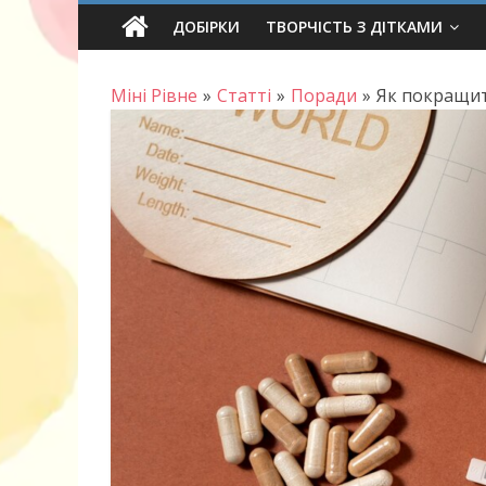
Skip
ДОБІРКИ
ТВОРЧІСТЬ З ДІТКАМИ
to
content
Міні Рівне
»
Статті
»
Поради
»
Як покращит