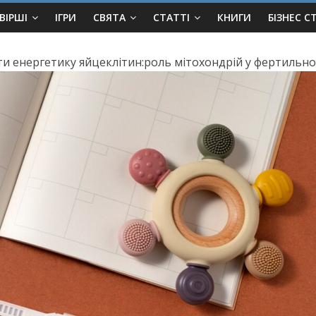
ВІРШІ
ІГРИ
СВЯТА
СТАТТІ
КНИГИ
БІЗНЕС С
и енергетику яйцеклітин:роль мітохондрій у фертильно