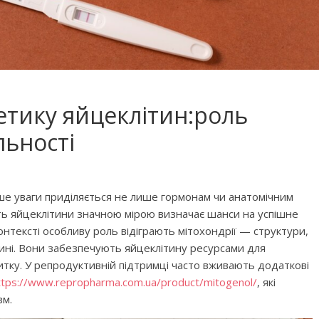
тику яйцеклітин:роль
льності
ьше уваги приділяється не лише гормонам чи анатомічним
ість яйцеклітини значною мірою визначає шанси на успішне
 фільмів для
Чарівні українські колискові
онтексті особливу роль відіграють мітохондрії — структури,
тині. Вони забезпечують яйцеклітину ресурсами для
яснюють складні
пісні для дітей (слова та
итку. У репродуктивній підтримці часто вживають додаткові
сто
музика)
ttps://www.repropharma.com.ua/product/mitogenol/
, які
зм.