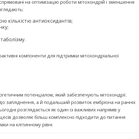
н спрямовані на оптимізацію роботи мітохондрій і зменшення
озглядають:
ою кількістю антиоксидантів;
нку;
таболізму.
оактивні компоненти для підтримки мітохондріальної
нергетичним потенціалом, який забезпечують мітохондрії.
до запліднення, а й подальший розвиток ембріона на ранніх
ьогодні розглядається як один із важливих напрямів у
цесів дозволяє більш комплексно підходити до питання
мки на клітинному рівні.