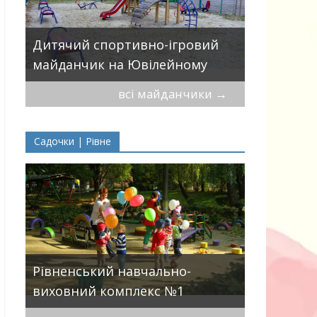
Дитячий 
вулицями
Дитячий спортивно-ігровий
П.Могили
майданчик на Ювілейному
всі майданчики
→
Садочки | Рівне
ДНЗ ясла-
Рівненський навчально-
поглиблен
виховний комплекс №1
розвитку 