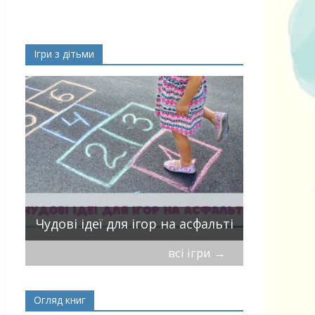
Ігри з дітьми
ік
Віршики-
Чудові ідеї для ігор на асфальті
мирись, і
всі ігри
→
Огляд книг