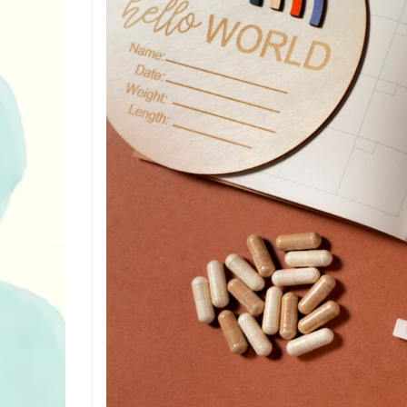
10 ігор з усьо
нарешті відір
планшетів