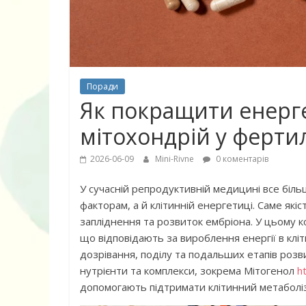
Поради
Як покращити енерге
мітохондрій у ферти
2026-06-09
Mini-Rivne
0 коментарів
У сучасній репродуктивній медицині все біл
факторам, а й клітинній енергетиці. Саме як
10 найкращих
запліднення та розвиток ембріона. У цьому к
що відповідають за вироблення енергії в клі
дітей, що по
дозрівання, поділу та подальших етапів розв
питання про
нутрієнти та комплекси, зокрема Мітогенол
h
допомогають підтримати клітинний метаболі