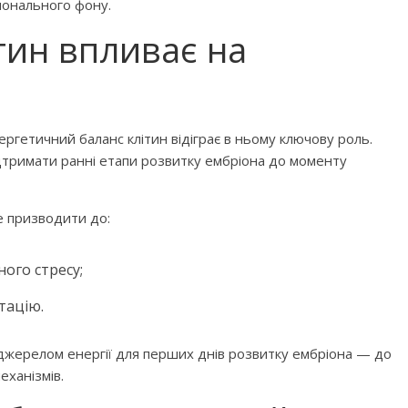
монального фону.
Дитячий спортивно-ігровий
тин впливає на
ртивно-ігровий
майданчик в парку ім. Т.
 Лебединці
Шевченка
ргетичний баланс клітин відіграє в ньому ключову роль.
ідтримати ранні етапи розвитку ембріона до моменту
е призводити до:
ого стресу;
тацію.
ок №2
 інтелектуального
джерелом енергії для перших днів розвитку ембріона — до
ізнайко
еханізмів.
Приватні садочки Рівного