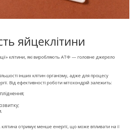
ість яйцеклітини
бити дитину»
Що почитати дитині на ніч: 
нції» клітини, які виробляють АТФ — головне джерело
книжок для сну
 більшості інших клітин організму, адже для процесу
ргії. Від ефективності роботи мітохондрій залежить:
апліднення;
озвитку;
.
клітина отримує менше енергії, що може впливати на її