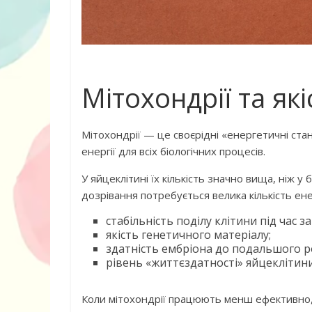
Мітохондрії та як
Книга «Як лю
Мітохондрії — це своєрідні «енергетичні ста
Корчак Януш
енергії для всіх біологічних процесів.
У яйцеклітині їх кількість значно вища, ніж у
дозрівання потребується велика кількість ене
стабільність поділу клітини під час з
якість генетичного матеріалу;
здатність ембріона до подальшого р
рівень «життєздатності» яйцеклітини
Коли мітохондрії працюють менш ефективно, 