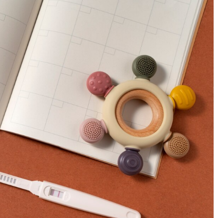
го світу, щоб
Ігри та конкурси на Новий р
вати дітей від
для всієї сім’ї — ідеї для
святкового вечора