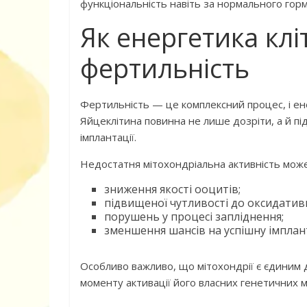
функціональність навіть за нормального гор
Як енергетика клі
Дитячий спо
фертильність
майданчик на
Фертильність — це комплексний процес, і ене
Яйцеклітина повинна не лише дозріти, а й п
імплантації.
Недостатня мітохондріальна активність мож
зниження якості ооцитів;
підвищеної чутливості до оксидативн
порушень у процесі запліднення;
зменшення шансів на успішну імплан
ДНЗ ясла-сад
поглибленого
Особливо важливо, що мітохондрії є єдиним 
розвитку – П
моменту активації його власних генетичних м