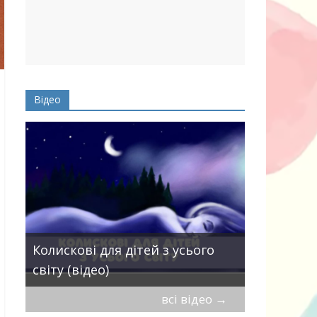
Відео
Пісні про 
Колискові для дітей з усього
— добірка
світу (відео)
дітей
всі відео
→