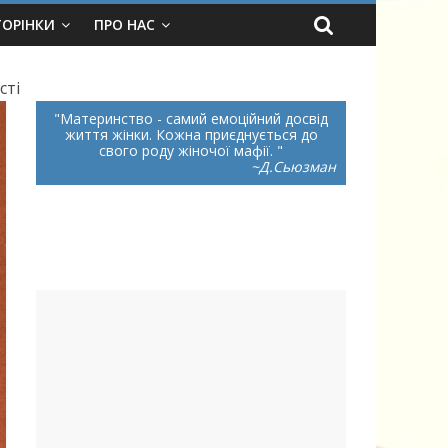
ТОРІНКИ
ПРО НАС
сті
Материнство - самий емоційний досвід
життя жінки. Кожна приєднується до
свого роду жіночої мафії.
~Д.Сьюзман