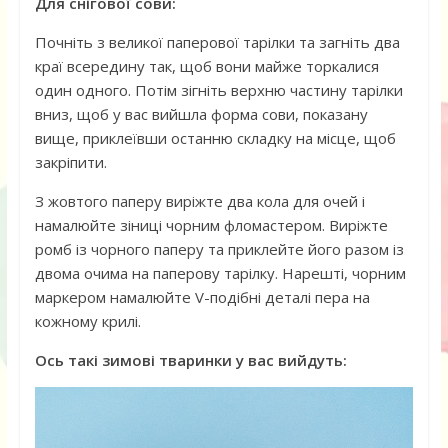
Для снігової сови:
Почніть з великої паперової тарілки та загніть два
краї всередину так, щоб вони майже торкалися
один одного. Потім зігніть верхню частину тарілки
вниз, щоб у вас вийшла форма сови, показану
вище, приклеївши останню складку на місце, щоб
закріпити.
З жовтого паперу виріжте два кола для очей і
намалюйте зіниці чорним фломастером. Виріжте
ромб із чорного паперу та приклейте його разом із
двома очима на паперову тарілку. Нарешті, чорним
маркером намалюйте V-подібні деталі пера на
кожному крилі.
Ось такі зимові тваринки у вас вийдуть: