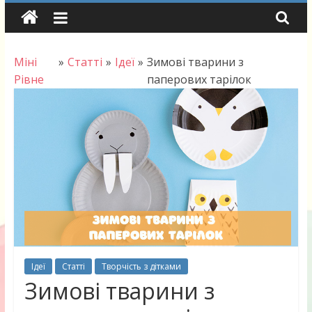
Skip
to
content
Міні
»
Статті
»
Ідеї
»
Зимові тварини з
Рівне
паперових тарілок
Ідеї
Статті
Творчість з дітками
Зимові тварини з