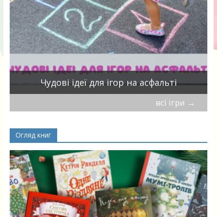
Чудові ідеї для ігор на асфальті
всі ігри
→
Огляд книг