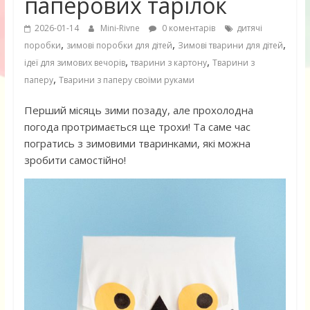
паперових тарілок
2026-01-14
Mini-Rivne
0 коментарів
дитячі
,
,
,
поробки
зимові поробки для дітей
Зимові тварини для дітей
,
,
ідеї для зимових вечорів
тварини з картону
Тварини з
,
паперу
Тварини з паперу своїми руками
Перший місяць зими позаду, але прохолодна
погода протримається ще трохи! Та саме час
погратись з зимовими тваринками, які можна
зробити самостійно!