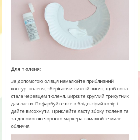
Для тюленя:
За допомогою олівця намалюйте приблизний
контур тюленя, зберігаючи нижній вигин, щоб вона
стала черевцем тюленя. Виріжте круглий трикутник
для ласти. Пофарбуйте все в блідо-сірий колір і
дайте висохнути. Приклейте ласту збоку тюленя та
за допомогою чорного маркера намалюйте миле
обличчя.