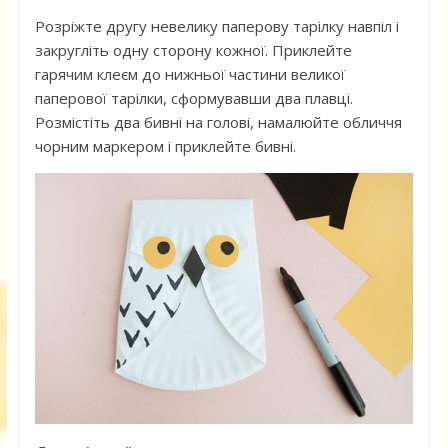
Розріжте другу невелику паперову тарілку навпіл і
закругліть одну сторону кожної. Приклейте
гарячим клеєм до нижньої частини великої
паперової тарілки, сформувавши два плавці.
Розмістіть два бивні на голові, намалюйте обличчя
чорним маркером і приклейте бивні.