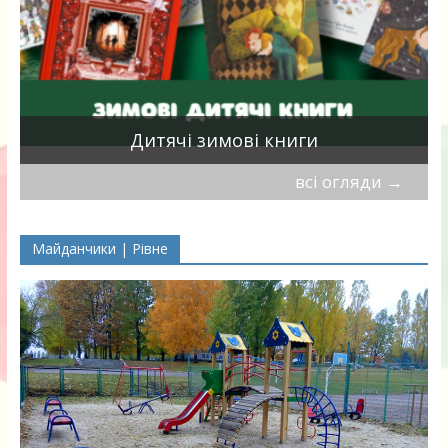
я
Дитячі зимові книги
всі огляди
→
Майданчики | Рівне