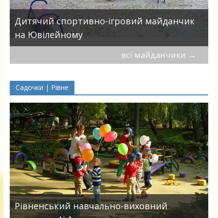
в
Дитячий спортивно-ігровий майданчик
на Ювілейному
всі майданчики
→
Садочки | Рівне
Рівненський навчально-виховний