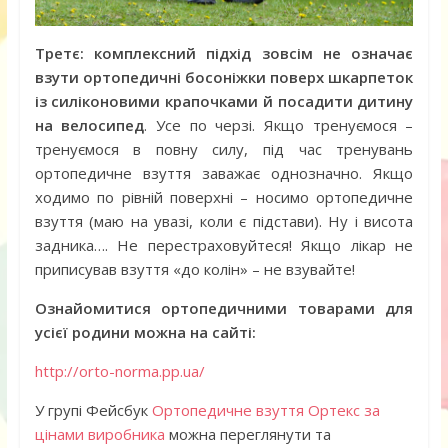
Третє: комплексний підхід зовсім не означає
взути ортопедичні босоніжки поверх шкарпеток
із силіконовими крапочками й посадити дитину
на велосипед
. Усе по черзі. Якщо тренуємося –
тренуємося в повну силу, під час тренувань
ортопедичне взуття заважає однозначно. Якщо
ходимо по рівній поверхні – носимо ортопедичне
взуття (маю на увазі, коли є підстави). Ну і висота
задника…. Не перестраховуйтеся! Якщо лікар не
приписував взуття «до колін» – не взувайте!
Ознайомитися ортопедичними товарами для
усієї родини можна на сайті:
http://orto-norma.pp.ua/
У групі Фейсбук
Ортопедичне взуття Ортекс за
цінами виробника
можна переглянути та