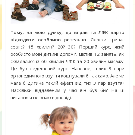
Тому, на мою думку, до вправ та ЛФК варто
підходити особливо ретельно.
Скільки триває
сеанс? 15 хвилин? 20? 30? Перший курс, який
особисто моїй дитині допоміг, містив 12 занять, які
складалися із 60 хвилин ЛФК та 20 хвилин масажу.
Це був недешевий курс. Напевне, цілих 3 пари
ортопедичного взуття коштували б так само. Але чи
мала б дитина такий ефект від тих 3 пар взуття?
Наскільки віддаленим у часі він був би? На ці
питання я не знаю відповіді.