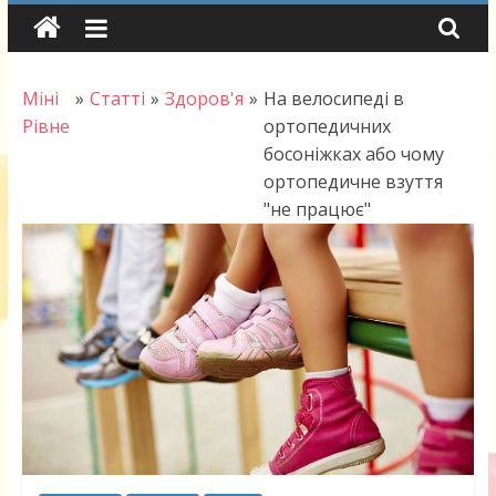
Skip
to
content
Міні
»
Статті
»
Здоров'я
»
На велосипеді в
Рівне
ортопедичних
босоніжках або чому
ортопедичне взуття
"не працює"