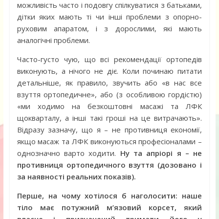
можливість часто і подовгу спілкуватися з батьками,
дітки яких мають ті чи інші проблеми з опорно-
руховим апаратом, і з дорослими, які мають
аналогічні проблеми.
Часто-густо чую, що всі рекомендації ортопедів
виконують, а нічого не діє. Коли починаю питати
детальніше, як правило, звучить або «в нас все
взуття ортопедичне», або (з особливою гордістю)
«ми ходимо на безкоштовні масажі та ЛФК
щокварталу, а інші такі гроші на це витрачають».
Відразу зазначу, що я – не противниця економії,
якщо масаж та ЛФК виконуються професіоналами –
однозначно варто ходити.
Ну та апріорі я – не
противниця ортопедичного взуття (дозовано і
за наявності реальних показів).
Перше, на чому хотілося б наголосити: наше
тіло має потужний м’язовий корсет, який