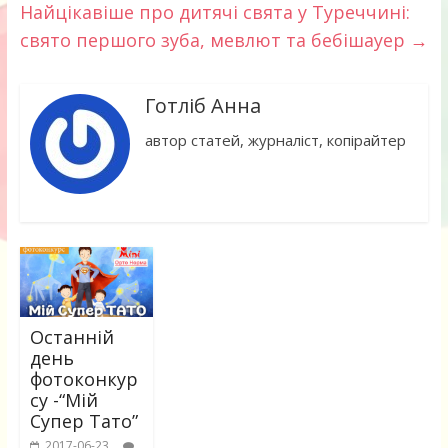
Найцікавіше про дитячі свята у Туреччині:
свято першого зуба, мевлют та бебішауер
→
Готліб Анна
автор статей, журналіст, копірайтер
Останній
день
фотоконкур
су -“Мій
Супер Тато”
2017-06-23