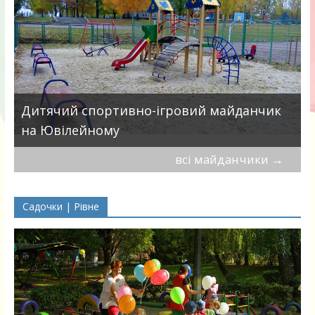
в
Дитячий спортивно-ігровий майданчик
на Ювілейному
всі майданчики
→
Садочки | Рівне