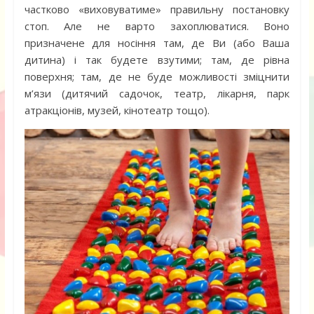
частково «виховуватиме» правильну постановку
стоп. Але не варто захоплюватися. Воно
призначене для носіння там, де Ви (або Ваша
дитина) і так будете взутими; там, де рівна
поверхня; там, де не буде можливості зміцнити
м’язи (дитячий садочок, театр, лікарня, парк
атракціонів, музей, кінотеатр тощо).