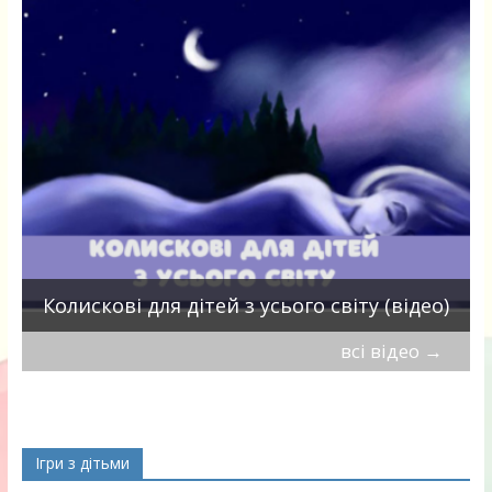
П
Колискові для дітей з усього світу (відео)
всі відео
→
Ігри з дітьми