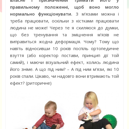
власне і призначений тримати його у
правильному положенні, щоб воно могло
нормально функціонувати.
З м’язами можна і
треба працювати, оскільки з кістками працювати
людина не може! Через те я схиляюся до думки,
що без тренування та зміцнення м’язів не
виправиться жодна деформація. Чому? Тому що
навіть відносивши 10 років поспіль ортопедичне
взуття (або коректор постави, принцип дії той
самий), і маючи візуальний ефект, колись людина
його зніме. А що під ним? – А під ним м’язи, які 10
років спали. Цікаво, чи надовго вони втримають той
ефект? (риторичне)