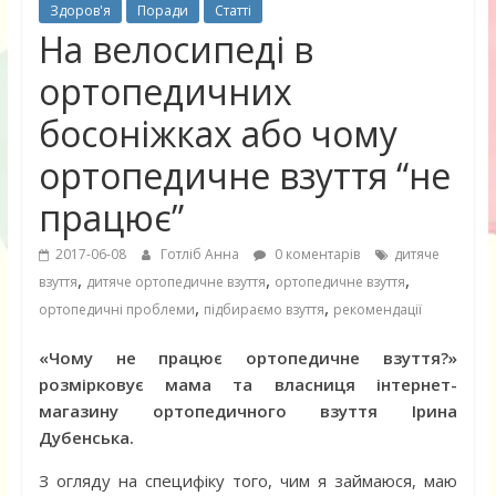
Здоров'я
Поради
Статті
На велосипеді в
ортопедичних
босоніжках або чому
ортопедичне взуття “не
працює”
2017-06-08
Готліб Анна
0 коментарів
дитяче
,
,
,
взуття
дитяче ортопедичне взуття
ортопедичне взуття
,
,
ортопедичні проблеми
підбираємо взуття
рекомендації
«Чому не працює ортопедичне взуття?»
розмірковує мама та власниця інтернет-
магазину ортопедичного взуття Ірина
Дубенська.
З огляду на специфіку того, чим я займаюся, маю