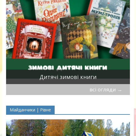
я
Дитячі зимові книги
всі огляди
→
Майданчики | Рівне