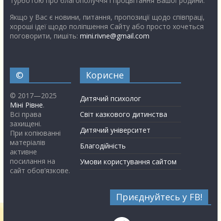
турботою про благополуччя і процвітання Вашої родини.
Якщо у Вас є новини, питання, пропозиції щодо співпраці,
хороші ідеї щодо поліпшення Сайту або просто хочеться
поговорити, пишіть:
mini.rivne@gmail.com
©
Корисне
© 2017—2025
Дитячий психолог
Міні Рівне
.
Всі права
Світ казкового дитинства
захищені.
Дитячий університет
При копіюванні
матеріалів
Благодійність
активне
посилання на
Умови користування сайтом
сайт обов’язкове.
Приєднуйтесь у FB!
Facebook