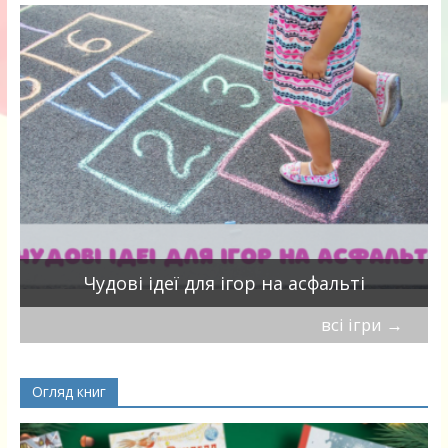
Чудові ідеї для ігор на асфальті
всі ігри
→
Огляд книг