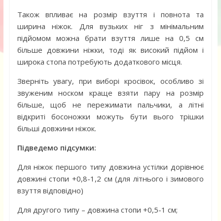
Також впливає на розмір взуття і повнота та
ширина ніжок. Для вузьких ніг з мінімальним
підйомом можна брати взуття лише на 0,5 см
більше довжини ніжки, тоді як високий підйом і
широка стопа потребують додаткового місця.
Зверніть увагу, при виборі кросівок, особливо зі
звуженим носком краще взяти пару на розмір
більше, щоб не пережимати пальчики, а літні
відкриті босоножки можуть бути вього трішки
більші довжини ніжок.
Підведемо підсумки:
Для ніжок першого типу довжина устілки дорівнює
довжині стопи +0,8-1,2 см (для літнього і зимового
взуття відповідно)
Для другого типу – довжина стопи +0,5-1 см;