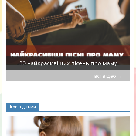
а
30 найкрасивіших пісень про маму
всі відео
→
Ігри з дітьми