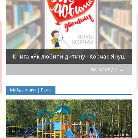
Книга «Як любити дитину» Корчак Януш
всі огляди
→
Майданчики | Рівне