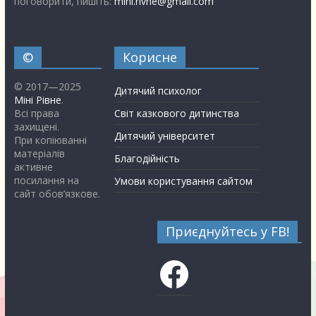
поговорити, пишіть:
mini.rivne@gmail.com
©
Корисне
© 2017—2025
Дитячий психолог
Міні Рівне
.
Всі права
Світ казкового дитинства
захищені.
Дитячий університет
При копіюванні
матеріалів
Благодійність
активне
посилання на
Умови користування сайтом
сайт обов’язкове.
Приєднуйтесь у FB!
Facebook