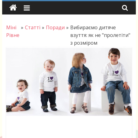
Skip
to
content
Міні
»
Статті
»
Поради
»
Вибираємо дитяче
Рівне
взуття: як не "пролетіти"
з розміром