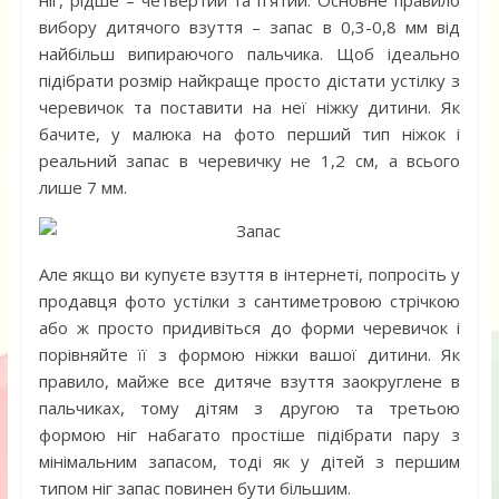
ніг, рідше – четвертий та п’ятий. Основне правило
вибору дитячого взуття – запас в 0,3-0,8 мм від
найбільш випираючого пальчика. Щоб ідеально
підібрати розмір найкраще просто дістати устілку з
черевичок та поставити на неї ніжку дитини. Як
бачите, у малюка на фото перший тип ніжок і
реальний запас в черевичку не 1,2 см, а всього
лише 7 мм.
Але якщо ви купуєте взуття в інтернеті, попросіть у
продавця фото устілки з сантиметровою стрічкою
або ж просто придивіться до форми черевичок і
порівняйте її з формою ніжки вашої дитини. Як
правило, майже все дитяче взуття заокруглене в
пальчиках, тому дітям з другою та третьою
формою ніг набагато простіше підібрати пару з
мінімальним запасом, тоді як у дітей з першим
типом ніг запас повинен бути більшим.