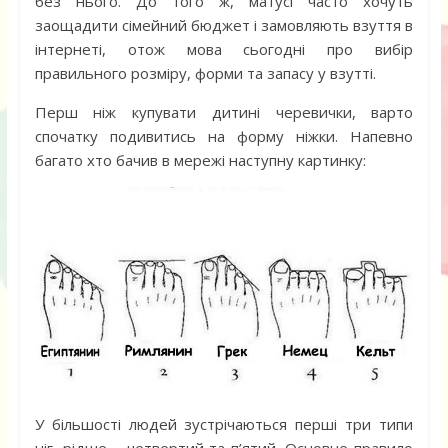
без нього. До того ж, матусі часто хочуть
заощадити сімейний бюджет і замовляють взуття в
інтернеті, отож мова сьогодні про вибір
правильного розміру, форми та запасу у взутті.
Перш ніж купувати дитині черевички, варто
спочатку подивитись на форму ніжки. Напевно
багато хто бачив в мережі наступну картинку:
У більшості людей зустрічаються перші три типи