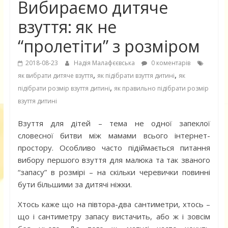
Вибираємо дитяче
взуття: як не
“пролетіти” з розміром
2018-08-23
Надія Малафєєвська
0 коментарів
,
,
як вибрати дитяче взуття
як підібрати взуття дитині
як
,
підібрати розмір взуття дитині
як правильно підібрати розмір
взуття дитині
Взуття для дітей – тема не одної запеклої
словесної битви між мамами всього інтернет-
простору. Особливо часто підіймається питання
вибору першого взуття для малюка та так званого
“запасу” в розмірі – на скільки черевички повинні
бути більшими за дитячі ніжки.
Хтось каже що на півтора-два сантиметри, хтось –
що і сантиметру запасу вистачить, або ж і зовсім