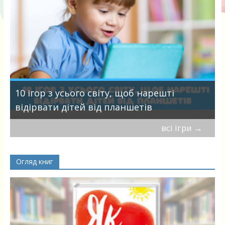
10 ігор з усього світу, щоб нарешті
І
відірвати дітей від планшетів
с
всі ігри
→
Огляд книг