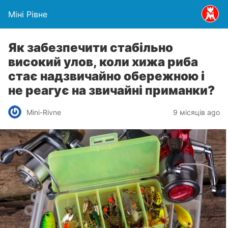
Міні Рівне
Як забезпечити стабільно
високий улов, коли хижа риба
стає надзвичайно обережною і
не реагує на звичайні приманки?
Mini-Rivne
9 місяців ago