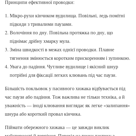
Принципи ефективної проводки:
Мікро-рухи кінчиком вудилища. Повільні, ледь помітні
підкиди з тривалими паузами.
Волочіння по дну. Повільна протяжка по дну, що
піднімає дрібну хмарку мула.
Зміна швидкості в межах однієї проводки. Плавне
тягнення змінюється коротким прискоренням і зупинкою.
Увага до падіння. Чутливе вудилище і якісний шнур
потрібні для фіксації легких клювань під час паузи.
Більшість покльовок у пасивного хижака відбувається під
час паузи або падіння. Тож важлива не тільки техніка, а й
уважність — іноді клювання виглядає як легке «залипання»
шнура або короткий провал кінчика.
Піймати обережного хижака — це завжди виклик
майстерності й терпіння. Перехід на тонку тактику з