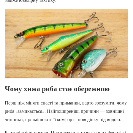
Чому хижа риба стає обережною
Перш ніж міняти снасті та приманки, варто зрозуміти, чому
риба «замикається». Найпоширеніші причини — зовнішні
чинники, що змінюють її комфорт і поведінку під водою.
Раптові зміни погоди. Проходження атмосферних фронтів і