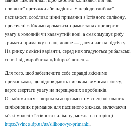
повільної протяжки або падіння. У періоди глибокої
пасивності особливо цінні приманки з їстівного силікону,
просочені стійкими ароматизаторами: запах привертає
увагу в холодній чи каламутній воді, а смак змушує рибу
тримати приманку в пащі довше — даючи час на підсічку.
На ринку є якісні варіанти, серед них згадуються рибальські
снасті від виробника «Дніпро-Свинець».
Для того, щоб забезпечити себе справді якісними
приманками, що відповідають високим вимогам фінесу,
варто звертати увагу на перевірених виробників.
Ознайомитися з широким асортиментом спеціалізованих
силіконових приманок для пасивного хижака, включаючи
м’які моделі з їстівного силікону, можна на сторінці
https://svinets.dp.ua/ua/silikonovye-primanki
.