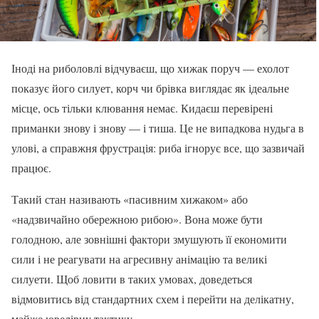
Іноді на риболовлі відчуваєш, що хижак поруч — ехолот
показує його силует, корч чи брівка виглядає як ідеальне
місце, ось тільки клювання немає. Кидаєш перевірені
приманки знову і знову — і тиша. Це не випадкова нудьга в
улові, а справжня фрустрація: риба ігнорує все, що зазвичай
працює.
Такий стан називають «пасивним хижаком» або
«надзвичайно обережною рибою». Вона може бути
голодною, але зовнішні фактори змушують її економити
сили і не реагувати на агресивну анімацію та великі
силуети. Щоб ловити в таких умовах, доведеться
відмовитись від стандартних схем і перейти на делікатну,
майже ювелірну тактику.