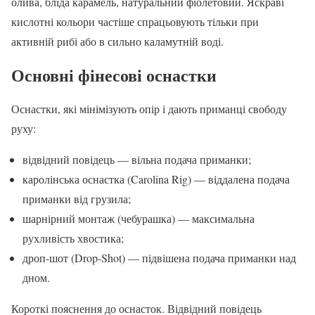
олива, бліда карамель, натуральний фіолетовий. Яскраві
кислотні кольори частіше спрацьовують тільки при
активній рибі або в сильно каламутній воді.
Основні фінесові оснастки
Оснастки, які мінімізують опір і дають приманці свободу
руху:
відвідний повідець — вільна подача приманки;
каролінська оснастка (Carolina Rig) — віддалена подача
приманки від грузила;
шарнірний монтаж (чебурашка) — максимальна
рухливість хвостика;
дроп-шот (Drop-Shot) — підвішена подача приманки над
дном.
Короткі пояснення до оснасток. Відвідний повідець