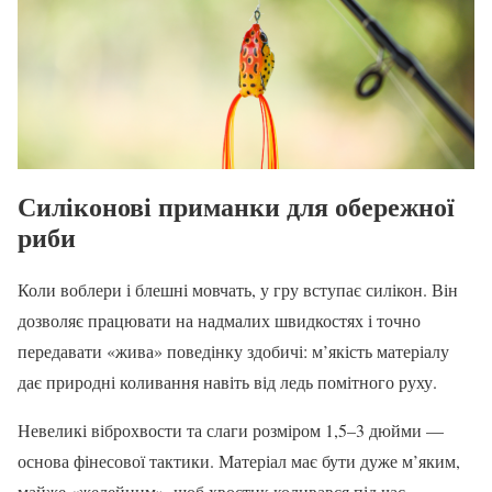
Силіконові приманки для обережної
риби
Коли воблери і блешні мовчать, у гру вступає силікон. Він
дозволяє працювати на надмалих швидкостях і точно
передавати «жива» поведінку здобичі: м’якість матеріалу
дає природні коливання навіть від ледь помітного руху.
Невеликі віброхвости та слаги розміром 1,5–3 дюйми —
основа фінесової тактики. Матеріал має бути дуже м’яким,
майже «желейним», щоб хвостик коливався під час