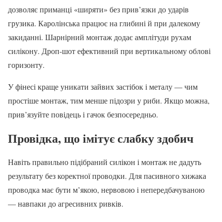
дозволяє приманці «ширяти» без прив’язки до ударів
грузика. Каролінська працює на глибині й при далекому
закиданні. Шарнірний монтаж додає амплітуди рухам
силікону. Дроп-шот ефективний при вертикальному облові
горизонту.
У фінесі краще уникати зайвих застібок і металу — чим
простіше монтаж, тим менше підозри у риби. Якщо можна,
прив’язуйте повідець і гачок безпосередньо.
Провідка, що імітує слабку здобич
Навіть правильно підібраний силікон і монтаж не дадуть
результату без коректної проводки. Для пасивного хижака
проводка має бути м’якою, нервовою і непередбачуваною
— навпаки до агресивних ривків.