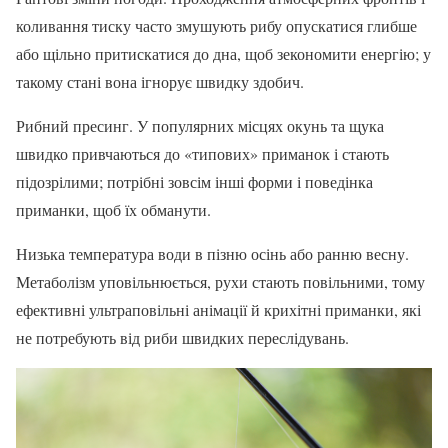
коливання тиску часто змушують рибу опускатися глибше
або щільно притискатися до дна, щоб зекономити енергію; у
такому стані вона ігнорує швидку здобич.
Рибний пресинг. У популярних місцях окунь та щука
швидко привчаються до «типових» приманок і стають
підозрілими; потрібні зовсім інші форми і поведінка
приманки, щоб їх обманути.
Низька температура води в пізню осінь або ранню весну.
Метаболізм уповільнюється, рухи стають повільними, тому
ефективні ультраповільні анімації й крихітні приманки, які
не потребують від риби швидких переслідувань.