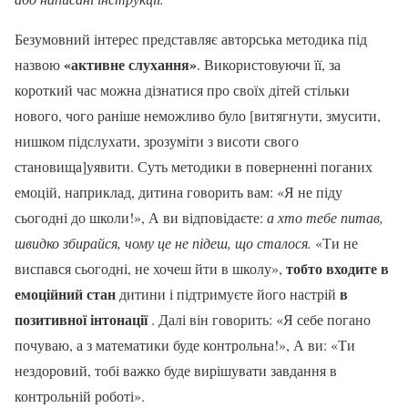
Безумовний інтерес представляє авторська методика під
«активне слухання»
назвою
. Використовуючи її, за
короткий час можна дізнатися про своїх дітей стільки
нового, чого раніше неможливо було
[витягнути, змусити,
нишком підслухати, зрозуміти з висоти свого
становища]
уявити. Суть методики в поверненні поганих
емоцій, наприклад, дитина говорить вам: «Я не піду
сьогодні до школи!», А ви відповідаєте:
а хто тебе питав,
швидко збирайся, чому це не підеш, що сталося.
«Ти не
тобто входите в
виспався сьогодні, не хочеш йти в школу»,
емоційний стан
в
дитини і підтримуєте його настрій
позитивної інтонації
. Далі він говорить: «Я себе погано
почуваю, а з математики буде контрольна!», А ви: «Ти
нездоровий, тобі важко буде вирішувати завдання в
контрольній роботі».