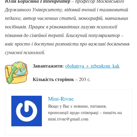
Юлія Борисівна Гіппенрейтер
– професор Московського
Державного Університету, відомий вчений і талановитий
педагог, автор численних статей, монографій, навчальних
посібників. Працює в різноманітних галузях психології
пізнання до сімейної терапії. Блискучий популяризатор –
вміє просто і доступно розповісти про важливі досягнення
сучасної психології.
Завантажити:
obshatsya_s_rebenkom_kak
Кількість сторінок
– 203 с.
Mini-Rivne
Якщо у Вас є новини, питання,
пропозиції щодо співпраці – пишіть на
mini.rivne@gmail.com