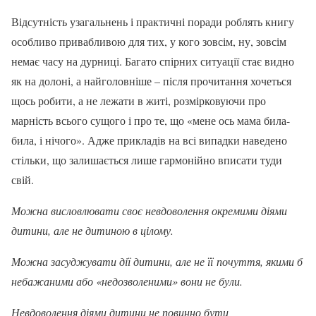
Відсутність узагальнень і практичні поради роблять книгу
особливо привабливою для тих, у кого зовсім, ну, зовсім
немає часу на дурниці. Багато спірних ситуації стає видно
як на долоні, а найголовніше – після прочитання хочеться
щось робити, а не лежати в житі, розмірковуючи про
марність всього сущого і про те, що «мене ось мама била-
била, і нічого». Адже прикладів на всі випадки наведено
стільки, що залишається лише гармонійно вписати туди
свій.
Можна висловлювати своє невдоволення окремими діями
дитини, але не дитиною в цілому.
Можна засуджувати дії дитини, але не її почуття, якими б
небажаними або «недозволеними» вони не були.
Невдоволення діями дитини не повинно бути