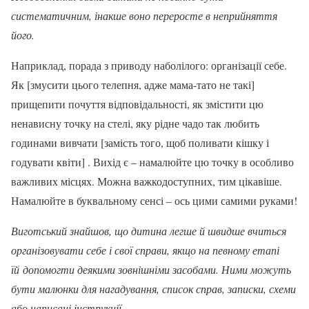
систематичним, інакше воно переросте в неприйняття
його.
Наприклад, порада з приводу наболілого: організації себе.
Як
[змусити цього телепня, адже мама-тато не такі]
прищепити почуття відповідальності,
як змістити цю
ненависну точку на стелі, яку рідне чадо так любить
годинами вивчати
[замість того, щоб поливати кішку і
годувати квіти]
. Вихід є – намалюйте цю точку в особливо
важливих місцях. Можна важкодоступних, тим цікавіше.
Намалюйте в буквальному сенсі – ось цими самими руками!
Виготський знайшов, що дитина легше й швидше вчиться
організовувати себе і свої справи, якщо на певному етапі
їй допомогти деякими зовнішніми засобами. Ними можуть
бути малюнки для нагадування, список справ, записки, схеми
або написані інструкції.