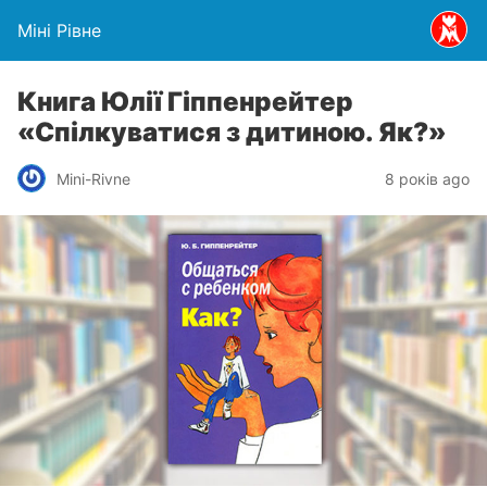
Міні Рівне
Книга Юлії Гіппенрейтер
«Спілкуватися з дитиною. Як?»
Mini-Rivne
8 років ago