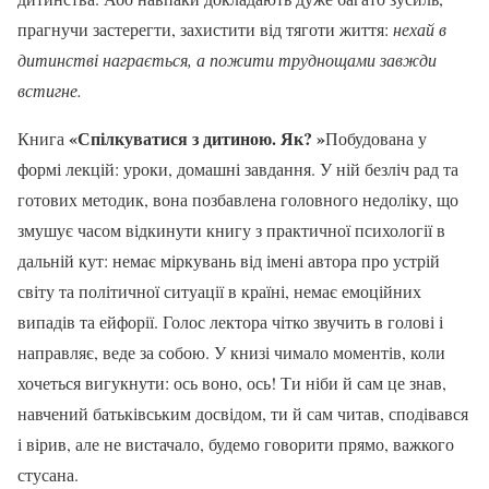
прагнучи застерегти, захистити від тяготи життя:
нехай в
дитинстві награється, а пожити труднощами завжди
встигне.
«Спілкуватися з дитиною. Як? »
Книга
Побудована у
формі
лекцій
: уроки, домашні завдання. У ній безліч рад та
готових методик, вона позбавлена головного недоліку, що
змушує часом відкинути книгу з практичної психології в
дальній кут: немає міркувань від імені автора про устрій
світу та політичної ситуації в країні, немає емоційних
випадів та ейфорії. Голос лектора чітко звучить в голові і
направляє, веде за собою. У книзі чимало моментів, коли
хочеться вигукнути: ось воно, ось! Ти ніби й сам це знав,
навчений батьківським досвідом, ти й сам читав, сподівався
і вірив, але не вистачало, будемо говорити прямо, важкого
стусана.