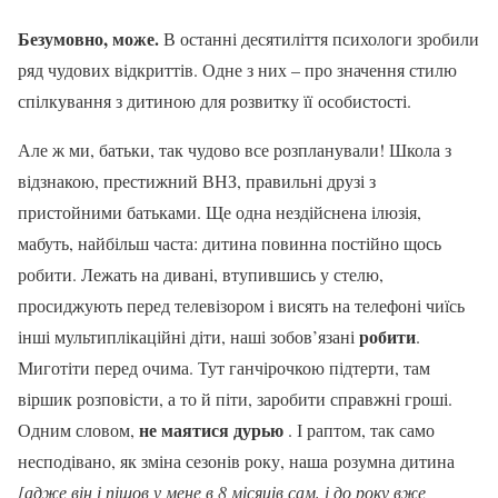
Безумовно, може.
В останні десятиліття психологи зробили
ряд чудових відкриттів. Одне з них – про значення стилю
спілкування з дитиною для розвитку її особистості.
Але ж ми, батьки, так чудово все розпланували! Школа з
відзнакою, престижний ВНЗ, правильні друзі з
пристойними батьками. Ще одна нездійснена ілюзія,
мабуть, найбільш часта: дитина повинна постійно щось
робити. Лежать на дивані, втупившись у стелю,
просиджують перед телевізором і висять на телефоні чиїсь
робити
інші мультиплікаційні діти, наші зобов’язані
.
Миготіти перед очима. Тут ганчірочкою підтерти, там
віршик розповісти, а то й піти, заробити справжні гроші.
не маятися дурью
Одним словом,
. І раптом, так само
несподівано, як зміна сезонів року, наша розумна дитина
[адже він і пішов у мене в 8 місяців сам, і до року вже