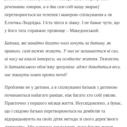
реченнями говорив, а в два сам собі кашу зварив]
перетворюється на телепня і манерою спілкування а ля
Еллочка-Людоїдка. І їсть чіпси в ліжку. І не бажає чути, що
у його тата справжнє прізвище – Македонський.
Батьки, які занадто багато чого хочуть за дитину, як
правило, самі важко живуть. У них не залишається ні сил,
ні часу на власні інтереси, на особисте життя. Тяжкість
їх батьківського обов’язку зрозуміла: адже доводиться весь
час тягнути човен проти течії!
Проблеми не у дитини, а в спілкуванні батьків з дитиною
починаються набагато раніше, ніж багато хто собі уявляє.
Практично з першого місяця життя. Неусвідомлено, а буває,
що і свідомо батьки перетворюються на дембелів та
відпрацьовують на своїх дітях методи зі свого дерев’яного
дитинства. Або навпаки докладають дуже багато зусиль,