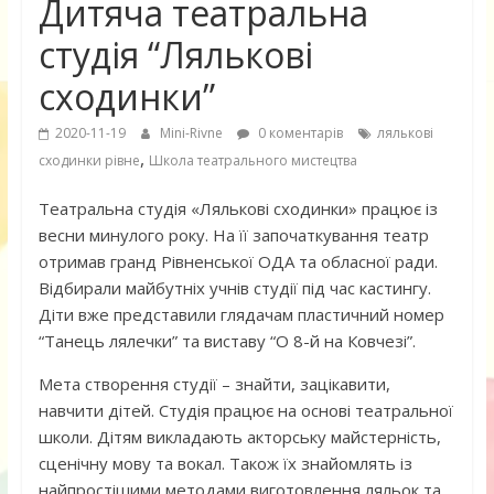
Дитяча театральна
студія “Лялькові
сходинки”
2020-11-19
Mini-Rivne
0 коментарів
лялькові
,
сходинки рівне
Школа театрального мистецтва
Театральна студія «Лялькові сходинки» працює із
весни минулого року. На її започаткування театр
отримав гранд Рівненської ОДА та обласної ради.
Відбирали майбутніх учнів студії під час кастингу.
Діти вже представили глядачам пластичний номер
“Танець лялечки” та виставу “О 8-й на Ковчезі”.
Мета створення студії – знайти, зацікавити,
навчити дітей. Студія працює на основі театральної
школи. Дітям викладають акторську майстерність,
сценічну мову та вокал. Також їх знайомлять із
найпростішими методами виготовлення ляльок та