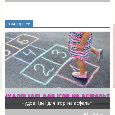
Ігри з дітьми
Чудові ідеї для ігор на асфальті
всі ігри
→