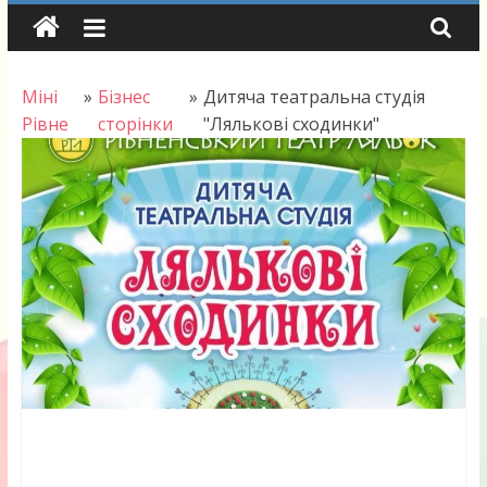
Skip
to
content
Міні
»
Бізнес
»
Дитяча театральна студія
Рівне
сторінки
"Лялькові сходинки"