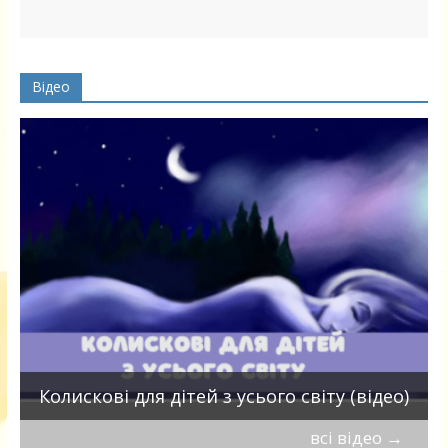
Відео
П
Колискові для дітей з усього світу (відео)
всі відео
→