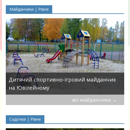
Майданчики | Рівне
в
Дитячий спортивно-ігровий майданчик
на Ювілейному
всі майданчики
→
Садочки | Рівне