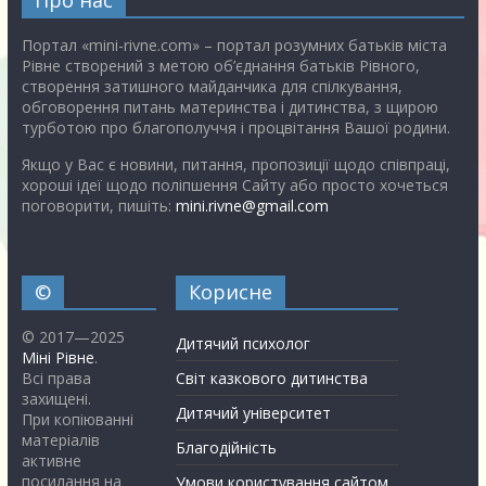
Про нас
Портал «mini-rivne.com» – портал розумних батьків міста
Рівне створений з метою об’єднання батьків Рівного,
створення затишного майданчика для спілкування,
обговорення питань материнства і дитинства, з щирою
турботою про благополуччя і процвітання Вашої родини.
Якщо у Вас є новини, питання, пропозиції щодо співпраці,
хороші ідеї щодо поліпшення Сайту або просто хочеться
поговорити, пишіть:
mini.rivne@gmail.com
©
Корисне
© 2017—2025
Дитячий психолог
Міні Рівне
.
Всі права
Світ казкового дитинства
захищені.
Дитячий університет
При копіюванні
матеріалів
Благодійність
активне
посилання на
Умови користування сайтом