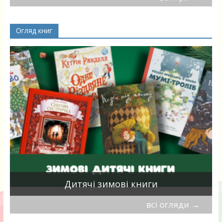
Огляд книг
я
Дитячі зимові книги
всі огляди
→