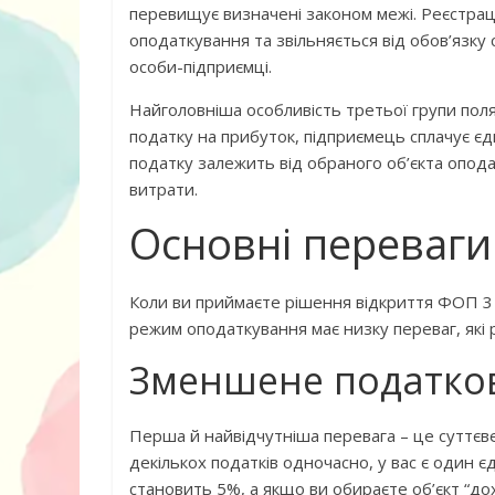
перевищує визначені законом межі. Реєстра
оподаткування та звільняється від обов’язку с
особи-підприємці.
Найголовніша особливість третьої групи поля
податку на прибуток, підприємець сплачує 
податку залежить від обраного об’єкта опод
витрати.
Книга «Як лю
Корчак Януш
Основні переваги
Коли ви приймаєте рішення відкриття ФОП 3 г
режим оподаткування має низку переваг, які 
Зменшене податко
Перша й найвідчутніша перевага – це суттєв
декількох податків одночасно, у вас є один 
становить 5%, а якщо ви обираєте об’єкт “до