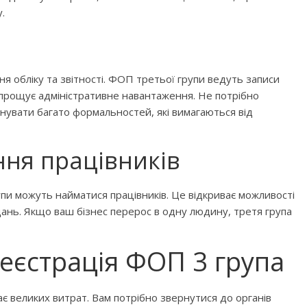
Дитячий спортивно-ігровий
.
ртивно-ігровий
майданчик в парку ім. Т.
ь
 Лебединці
Шевченка
я обліку та звітності. ФОП третьої групи ведуть записи
спрощує адміністративне навантаження. Не потрібно
конувати багато формальностей, які вимагаються від
ня працівників
упи можуть найматися працівників. Це відкриває можливості
ань. Якщо ваш бізнес перерос в одну людину, третя група
ок №2
 інтелектуального
реєстрація ФОП 3 група
ізнайко
Приватні садочки Рівного
ає великих витрат. Вам потрібно звернутися до органів