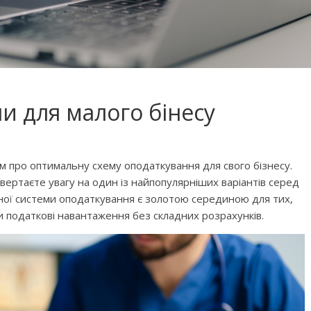
и для малого бінесу
м про оптимальну схему оподаткування для свого бізнесу.
 звертаєте увагу на один із найпопулярніших варіантів серед
еної системи оподаткування є золотою серединою для тих,
 фільмів для
Чарівні українські колискові
ти податкові навантаження без складних розрахунків.
яснюють складні
пісні для дітей (слова та
сто
музика)