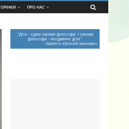
ТОРІНКИ
ПРО НАС
Діти - єдині сміливі філософи. І сміливі
філософи - неодмінно діти.
~Замятін Євгеній Іванович