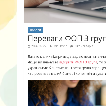
Поради
Переваги ФОП 3 груп
2026-05-27
Mini-Rivne
0 коментарів
Багато малих підприємців задаються питання
Якщо ви плануєте
відкрити ФОП 3 група
, то
українських бізнесменів. Третя група спрощ
10 найкращих
хто розвиває малий бізнес і хочет мінімізува
дітей, що по
питання про