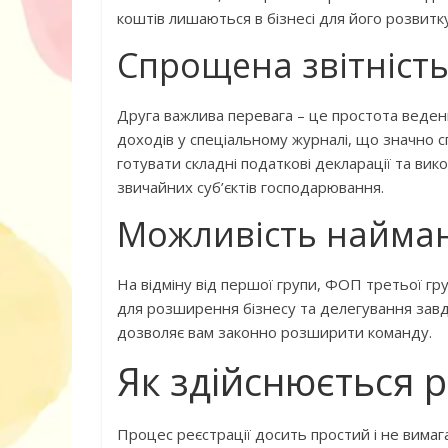
коштів лишаються в бізнесі для його розвитку
Дитячий спо
Спрощена звітніст
майданчик на
Друга важлива перевага – це простота веденн
доходів у спеціальному журналі, що значно 
готувати складні податкові декларації та ви
звичайних суб’єктів господарювання.
Можливість найман
На відміну від першої групи, ФОП третьої гр
для розширення бізнесу та делегування завд
дозволяє вам законно розширити команду.
ДНЗ ясла-сад
поглибленого
Як здійснюється 
розвитку – П
Процес реєстрації досить простий і не вимаг