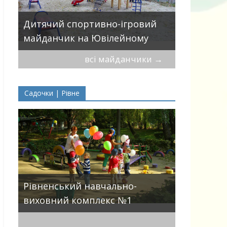
Дитячий 
вулицями
Дитячий спортивно-ігровий
П.Могили
майданчик на Ювілейному
всі майданчики
→
Садочки | Рівне
ДНЗ ясла-
Рівненський навчально-
поглиблен
виховний комплекс №1
розвитку 