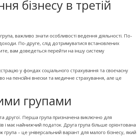
ня бізнесу в третій
рупа, важливо знати особливості ведення діяльності. По-
 доходи. По-друге, слід дотримуватися встановлених
щите, вам доведеться перейти на іншу систему
єстрацію у фондах соціального страхування та своєчасну
во на пенсійні внески та медичне страхування, але це
шими групами
 та другої. Перша група призначена виключно для
в і має найнижчий податок. Друга група більше орієнтована
 ж група – це універсальний варіант для малого бізнесу, який