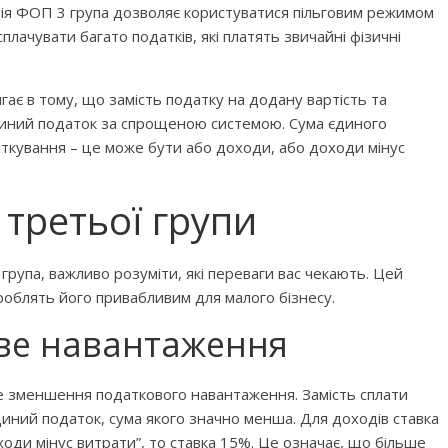
ція ФОП 3 група дозволяє користуватися пільговим режимом
плачувати багато податків, які платять звичайні фізичні
гає в тому, що замість податку на додану вартість та
єдиний податок за спрощеною системою. Сума єдиного
аткування – це може бути або доходи, або доходи мінус
бити дитину»
Що почитати дитині на ніч: 
книжок для сну
 третьої групи
рупа, важливо розуміти, які переваги вас чекають. Цей
роблять його привабливим для малого бізнесу.
ве навантаження
е зменшення податкового навантаження. Замість сплати
єдиний податок, сума якого значно менша. Для доходів ставка
ходи мінус витрати”, то ставка 15%. Це означає, що більше