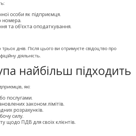
ь:
ної особи як підприємця.
о номера.
ня та об’єкта оподаткування.
 трьох днів. Після цього ви отримуєте свідоцтво про
іційну діяльність.
рупа найбільш підходить
приємців, які:
бо послугами.
ановлених законом лімітів.
адних розрахунків.
очу силу.
у щодо ПДВ для своїх клієнтів.