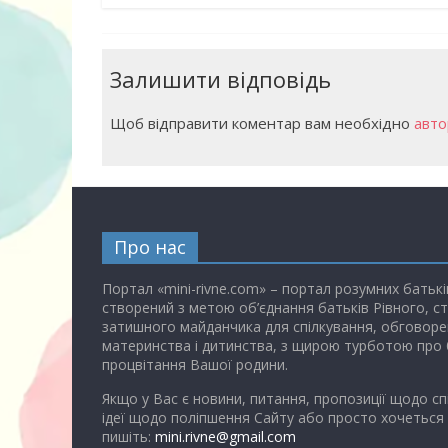
Залишити відповідь
Щоб відправити коментар вам необхідно
авто
Про нас
Портал «mini-rivne.com» – портал розумних батькі
створений з метою об’єднання батьків Рівного, с
затишного майданчика для спілкування, обговоре
материнства і дитинства, з щирою турботою про 
процвітання Вашої родини.
Якщо у Вас є новини, питання, пропозиції щодо сп
ідеї щодо поліпшення Сайту або просто хочеться
пишіть:
mini.rivne@gmail.com