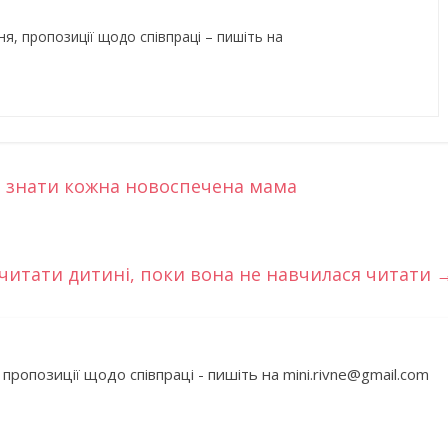
ня, пропозиції щодо співпраці – пишіть на
Дитячий спортивно-ігровий
ртивно-ігровий
майданчик в парку ім. Т.
 Лебединці
Шевченка
 знати кожна новоспечена мама
рочитати дитині, поки вона не навчилася читати
ок №2
 пропозиції щодо співпраці - пишіть на mini.rivne@gmail.com
 інтелектуального
ізнайко