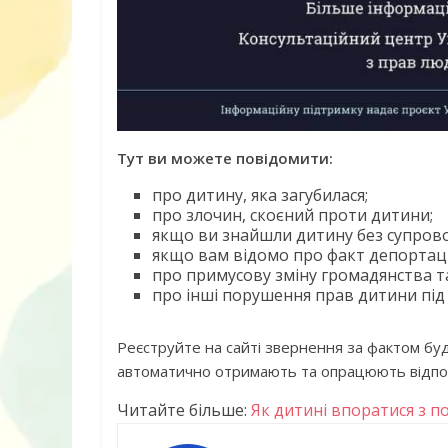
Тут ви можете повідомити:
про дитину, яка загубилася;
Книга «Як лю
про злочин, скоєний проти дитини;
Корчак Януш
якщо ви знайшли дитину без супрово
якщо вам відомо про факт депортаці
про примусову зміну громадянства т
про інші порушення прав дитини під 
Реєструйте на сайті звернення за фактом бу
автоматично отримають та опрацюють відпов
Читайте більше:
Як дитині впоратися з 