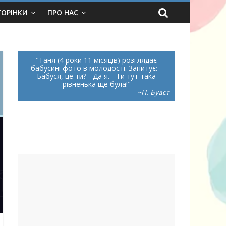
ТОРІНКИ
ПРО НАС
Таня (4 роки 11 місяців) розглядає
бабусині фото в молодості. Запитує: -
Бабуся, це ти?
- Да я.
-
Ти
тут така
рівненька ще була!
~П. Буаст