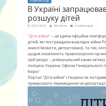
Новини/Події
В Україні запрацюва
розшуку дітей
2022-08-01
Mini-Rivne
0 коментарів
“Діти війни”
– це єдина офіційна платфор
дітей, які постраждали внаслідок війни Ро
зниклі безвісти, депортовані), та тих, ко
щодня оновлюють правоохоронні орган
Цей ресурс – універсальний канал звʼяз
поліцією України, Офісом Генерального 
бюро/
Портал “Діти війни” створено як інструме
10 найкращих
примусового переміщення чи депортації.
дітей, що по
питання про