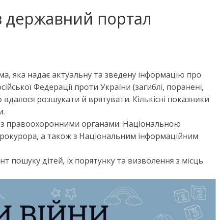
в державний портал
ма, яка надає актуальну та зведену інформацію про
сійської Федерації проти України (загиблі, поранені,
го вдалося розшукати й врятувати. Кількісні показники
и.
ку з правоохоронними органами: Національною
прокурора, а також з Національним інформаційним
нт пошуку дітей, їх порятунку та визволення з місць
 фільмів для
Чарівні українські колискові
яснюють складні
пісні для дітей (слова та
сто
музика)