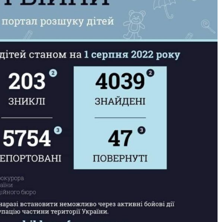
го світу, щоб
Ігри та конкурси на Новий р
вати дітей від
для всієї сім’ї — ідеї для
святкового вечора