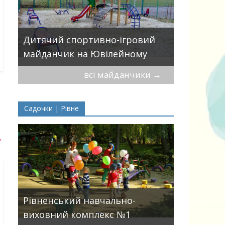
Дитячий 
вулицями
Дитячий спортивно-ігровий
П.Могили
майданчик на Ювілейному
всі майданчики
→
Садочки | Рівне
→
ДНЗ ясла-
Рівненський навчально-
поглиблен
виховний комплекс №1
розвитку 