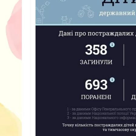
10 ігор з усьо
нарешті відір
планшетів