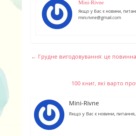
Mini-Rivne
Якщо у Вас є новини, питан
mini.rivne@gmail.com
Дитячий спо
майданчик на
←
Грудне вигодовування: це повинна
100 книг, які варто п
Mini-Rivne
ДНЗ ясла-сад
Якщо у Вас є новини, питання,
поглибленого
розвитку – П