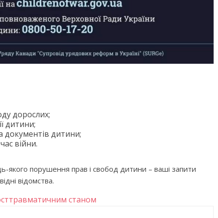
бити дитину»
Що почитати дитині на ніч: 
книжок для сну
ду дорослих;
ї дитини;
а документів дитини;
час війни.
дь-якого порушення прав і свобод дитини – ваші запити
ідні відомства.
посттравматичним станом