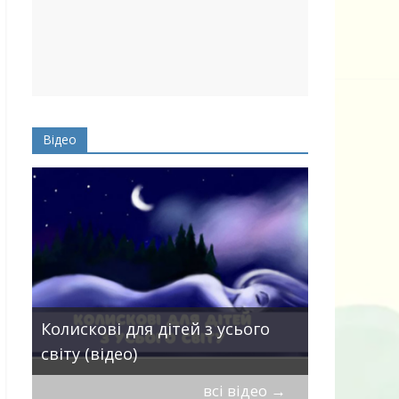
Відео
Пісні про 
Колискові для дітей з усього
— добірка
світу (відео)
дітей
всі відео
→