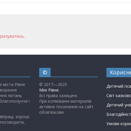
Приватні садочки Рівного
ризуватись
.
©
Корисн
в міста Рівне
© 2017—2025
Дитячий пс
творення
Міні Рівне
.
ння питань
Всі права захищені.
Світ казков
благополуччя і
При копіюванні матеріалів
Дитячий уні
активне посилання на сайт
обов’язкове.
Благодійніс
івпраці, хороші
 поговорити,
Умови кори