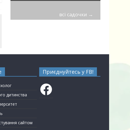
всі садочки
→
е
Приєднуйтесь у FB!
Facebook
ихолог
ого дитинства
верситет
ть
стування сайтом