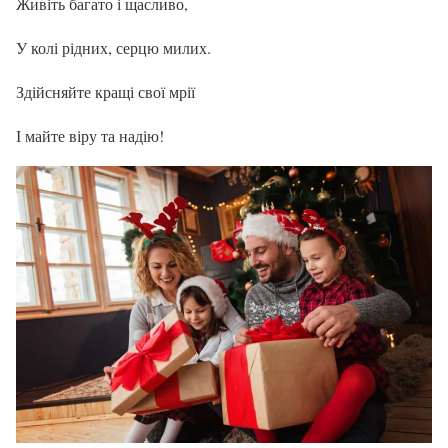
Живіть багато і щасливо,
У колі рідних, серцю милих.
Здійсняйте кращі свої мрії
І майте віру та надію!