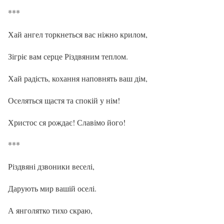
***
Хай ангел торкнеться вас ніжно крилом,
Зігріє вам серце Різдвяним теплом.
Хай радість, кохання наповнять ваш дім,
Оселяться щастя та спокій у нім!
Христос ся рождає! Славімо його!
***
Різдвяні дзвоники веселі,
Дарують мир вашій оселі.
А янголятко тихо скраю,