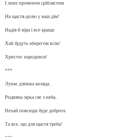
І лине променем сріблястим
На щастя-долю у ваш дім!
Надія й віра і все краще
Хай будуть оберегом всім!
Христос народився!
***
Лунає дзвінка коляда,
Різдвяна зірка сяє з неба,
Нехай повсюди буде доброта
Та все, що для щастя треба!