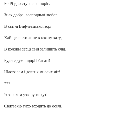
Бо Різдво ступає на поріг.
Знак добра, господньої любові
В світлі Вифлеємської зорі!
Хай це свято лине в кожну хату,
В кожнім серці свій залишить слід.
Будьте дужі, щирі і багаті!
Щастя вам і довгих многих літ!
***
Із запахом узвару та куті,
Святвечір тихо входить до оселі.