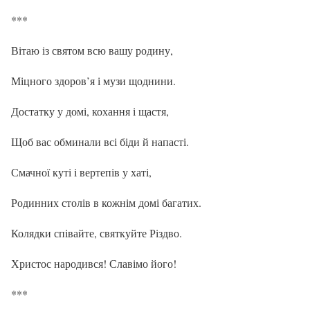
***
Вітаю із святом всю вашу родину,
Міцного здоров’я і музи щоднини.
Достатку у домі, кохання і щастя,
Щоб вас обминали всі біди й напасті.
Смачної куті і вертепів у хаті,
Родинних столів в кожнім домі багатих.
Колядки співайте, святкуйте Різдво.
Христос народився! Славімо його!
***