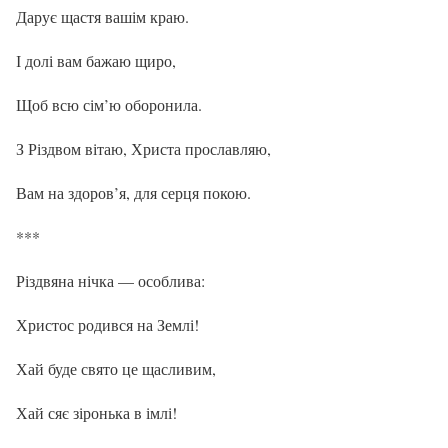
Дарує щастя вашім краю.
І долі вам бажаю щиро,
Щоб всю сім’ю оборонила.
З Різдвом вітаю, Христа прославляю,
Вам на здоров’я, для серця покою.
***
Різдвяна нічка — особлива:
Христос родився на Землі!
Хай буде свято це щасливим,
Хай сяє зіронька в імлі!