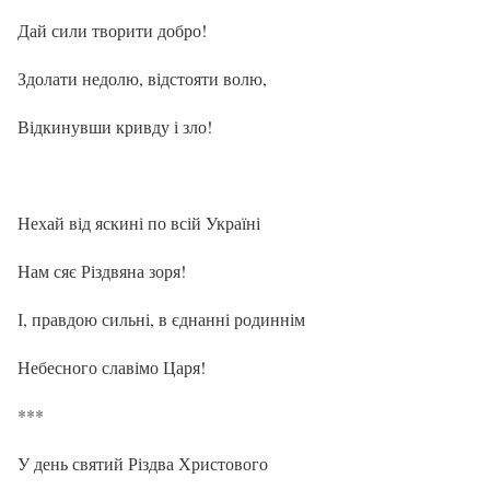
Дай сили творити добро!
Здолати недолю, відстояти волю,
Відкинувши кривду і зло!
Нехай від яскині по всій Україні
Нам сяє Різдвяна зоря!
І, правдою сильні, в єднанні родиннім
Небесного славімо Царя!
***
У день святий Різдва Христового