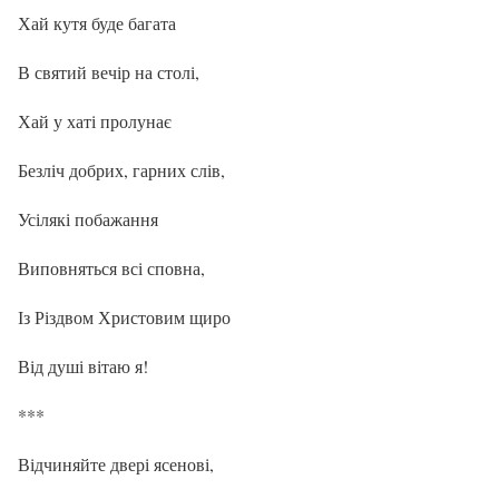
Хай кутя буде багата
В святий вечір на столі,
Хай у хаті пролунає
Безліч добрих, гарних слів,
Усілякі побажання
Виповняться всі сповна,
Із Різдвом Христовим щиро
Від душі вітаю я!
***
Відчиняйте двері ясенові,