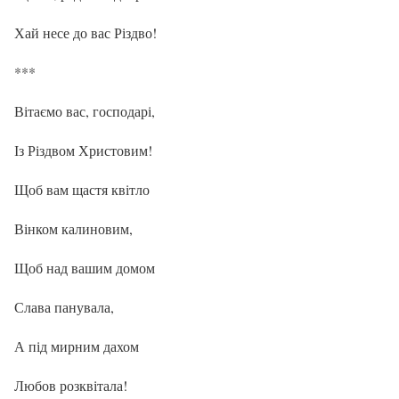
Хай несе до вас Різдво!
***
Вітаємо вас, господарі,
Із Різдвом Христовим!
Щоб вам щастя квітло
Вінком калиновим,
Щоб над вашим домом
Слава панувала,
А під мирним дахом
Любов розквітала!