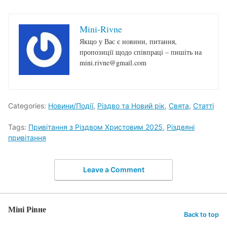
Mini-Rivne
Якщо у Вас є новини, питання,
пропозиції щодо співпраці – пишіть на
mini.rivne@gmail.com
Categories:
Новини/Події
,
Різдво та Новий рік
,
Свята
,
Статті
Tags:
Привітання з Різдвом Христовим 2025
,
Різдвяні
привітання
Leave a Comment
Міні Рівне
Back to top