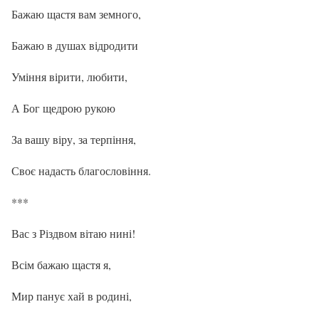
Бажаю щастя вам земного,
Бажаю в душах відродити
Уміння вірити, любити,
А Бог щедрою рукою
За вашу віру, за терпіння,
Своє надасть благословіння.
***
Вас з Різдвом вітаю нині!
Всім бажаю щастя я,
Мир панує хай в родині,