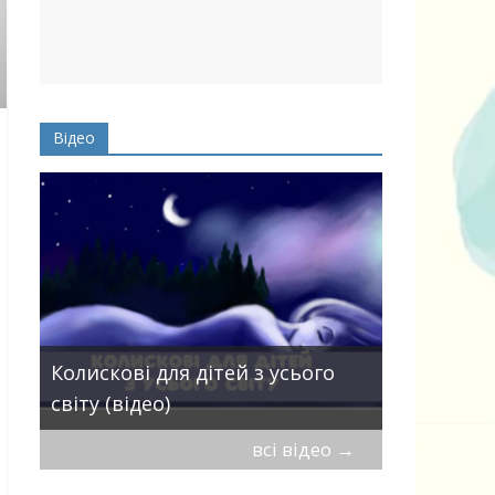
Відео
Пісні про 
Колискові для дітей з усього
— добірка
світу (відео)
дітей
всі відео
→