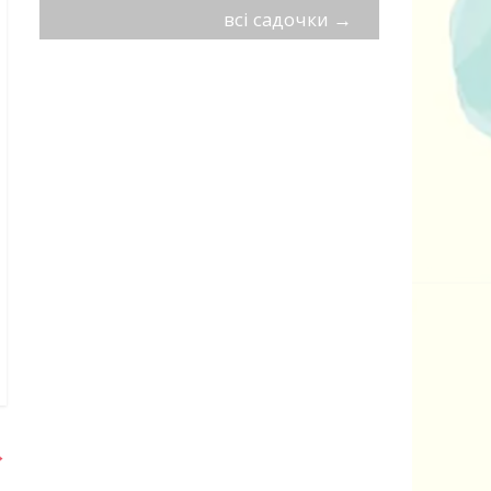
всі садочки
→
→