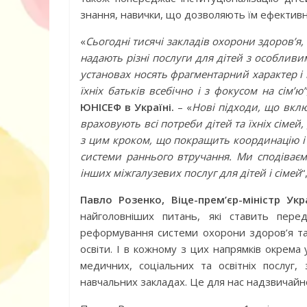
знання, навички, що дозволяють їм ефективн
«
Сьогодні тисячі закладів охорони здоров’я, 
надають різні послуги для дітей з особливим
установах носять фрагментарний характер і
їхніх батьків всебічно і з фокусом на сім’ю”
ЮНІСЕФ в Україні.
– «
Нові підходи, що вкл
Книга «Як лю
враховують всі потреби дітей та їхніх сімей
Корчак Януш
з цим кроком, що покращить координацію і 
системи раннього втручання. Ми сподіває
інших міжгалузевих послуг для дітей і сімей
“
Павло Розенко, Віце-прем’єр-міністр Ук
найголовніших питань, які ставить пе
реформування системи охорони здоров’я т
освіти. І в кожному з цих напрямків окрема 
медичних, соціальних та освітніх послуг,
навчальних закладах. Це для нас надзвичайно