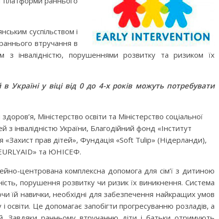
ї платформи раннього
нським суспільством і
раннього втручання в
м з інвалідністю, порушеннями розвитку та ризиком їх
в Україні у віці від 0 до 4-х років можуть потребувати
доров’я, Міністерство освіти та Міністерство соціальної
го світу, щоб
Ігри та конкурси на Новий р
й з інвалідністю України, Благодійний фонд «Інститут
вати дітей від
для всієї сім’ї — ідеї для
 «Захист прав дітей», Фундація «Soft Tulip» (Нідерланди),
святкового вечора
«EURLYAID» та ЮНІСЕФ.
ейно-центрована комплексна допомога для сім’ї з дитиною
дність, порушення розвитку чи ризик їх виникнення. Система
ючи їй навички, необхідні для забезпечення найкращих умов
 і освіти. Це допомагає запобігти прогресуванню розладів, а
ей. Завдяки ранньому втручанню діти і батьки отримують