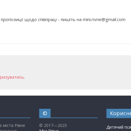
 пропозиції щодо співпраці - пишіть на mini.rivne@gmail.com
ризуватись
.
©
Корисн
в міста Рівне
© 2017—2025
Дитячий пс
творення
Міні Рівне
.