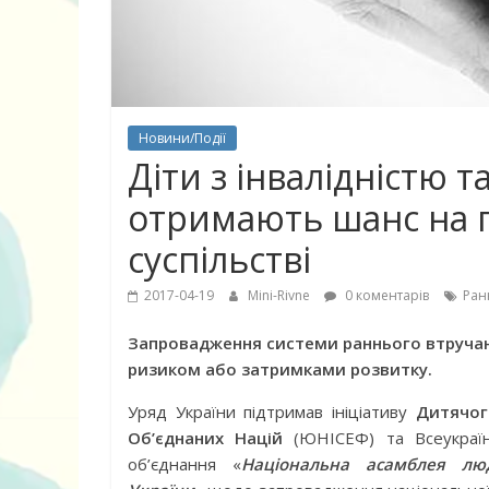
Новини/Події
Діти з інвалідністю
отримають шанс на 
суспільстві
2017-04-19
Mini-Rivne
0 коментарів
Ран
10 найкращих
Запровадження системи раннього втручан
дітей, що по
ризиком або затримками розвитку.
питання про
Уряд України підтримав ініціативу
Дитячог
Об’єднаних Націй
(ЮНІСЕФ) та Всеукраїн
об’єднання «
Національна асамблея люд