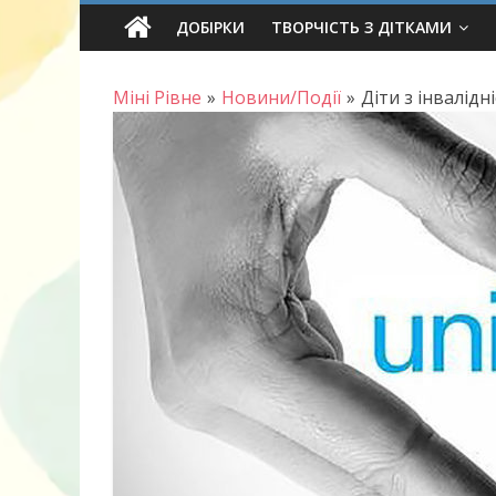
Skip
ДОБІРКИ
ТВОРЧІСТЬ З ДІТКАМИ
to
content
Міні Рівне
»
Новини/Події
»
Діти з інвалід