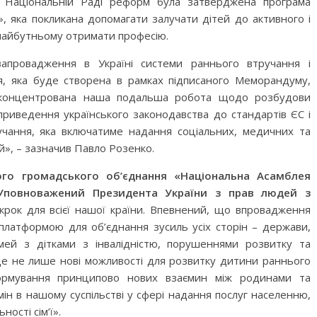
 Національній Раді реформ була затверджена програма
Дитячий спортивно-ігровий
ї», яка покликана допомагати залучати дітей до активного і
ртивно-ігровий
майданчик в парку ім. Т.
 майбутньому отримати професію.
 Лебединці
Шевченка
провадження в Україні системи раннього втручання і
я, яка буде створена в рамках підписаного Меморандуму,
сконцентрована наша подальша робота щодо розбудови
 приведення українського законодавства до стандартів ЄС і
учання, яка включатиме надання соціальних, медичних та
ей», – зазначив Павло Розенко.
кого громадського об’єднання «Національна Асамблея
, Уповноважений Президента України з прав людей з
крок для всієї нашої країни. Впевнений, що впровадження
платформою для об’єднання зусиль усіх сторін – держави,
ок №2
сімей з дітками з інвалідністю, порушеннями розвитку та
 інтелектуального
це не лише нові можливості для розвитку дитини раннього
формування принципово нових взаємин між родинами та
ізнайко
ін в нашому суспільстві у сфері надання послуг населенню,
Приватні садочки Рівного
ості сім’ї».