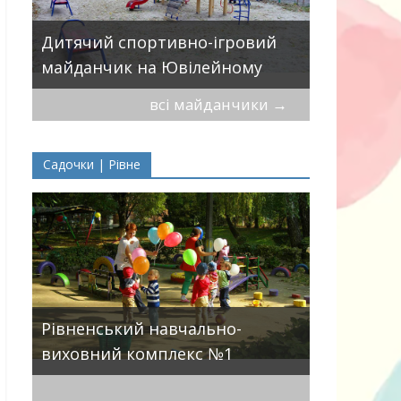
Дитячий 
Дитячий спортивно-ігровий
вулицями
майданчик на Ювілейному
П.Могили
всі майданчики
→
Садочки | Рівне
ДНЗ ясла-
Рівненський навчально-
поглиблен
виховний комплекс №1
розвитку 