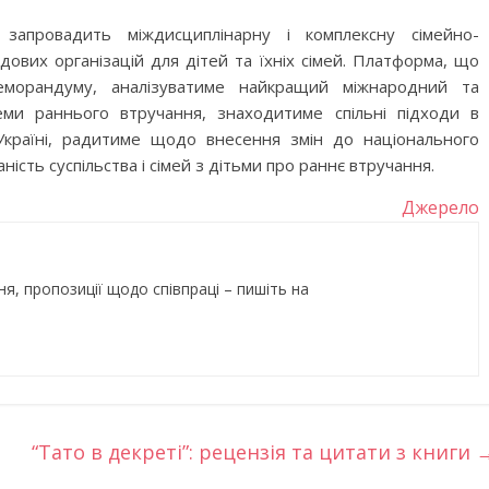
запровадить міждисциплінарну і комплексну сімейно-
ових організацій для дітей та їхніх сімей. Платформа, що
еморандуму, аналізуватиме найкращий міжнародний та
еми раннього втручання, знаходитиме спільні підходи в
Україні, радитиме щодо внесення змін до національного
ість суспільства і сімей з дітьми про раннє втручання.
Джерело
ня, пропозиції щодо співпраці – пишіть на
“Тато в декреті”: рецензія та цитати з книги