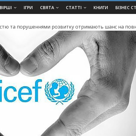
ВІРШІ
ІГРИ
СВЯТА
СТАТТІ
КНИГИ
БІЗНЕС С
ністю та порушеннями розвитку отримають шанс на повно