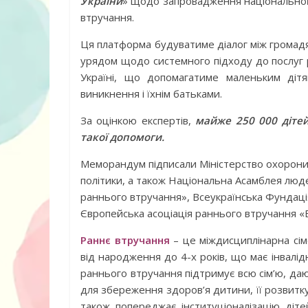
України
» щодо запровадження національно
втручання.
Ця платформа будуватиме діалог між громадя
урядом щодо системного підходу до послуг 
Україні, що допомагатиме маленьким дітя
виникнення і їхнім батьками.
За оцінкою експертів,
майже 250 000 дітей 
такої допомоги.
Меморандум підписали Міністерство охорони з
10 ігор з усьо
політики, а також Національна Асамблея люде
нарешті відір
раннього втручання», Всеукраїнська Фундація
планшетів
Європейська асоціація раннього втручання 
Раннє втручання
– це міждисциплінарна сім
від народження до 4-х років, що має інвалі
раннього втручання підтримує всю сім’ю, да
для збереження здоров’я дитини, її розвитку
також попереджає інституціоналізацію діт