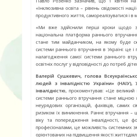
Павло Розенко зазначив, що 1 квітня на
«Інклюзивна освіта – рівень свідомості наці
Дитячий спо
продуктивного життя, самореалізуватися і в
майданчик на
«Ми вже здійснили перші кроки щодо за
національна платформа раннього втручанн
стане тим майданчиком, на якому буде 
системи раннього втручання в Україні: це і
налагодження самої системи раннього втр
освітніх послуг у відповідності до потреб діт
Валерій Сушкевич, голова Всеукраїнсь
людей з інвалідністю України» (НАІУ)
інвалідністю
, прокоментував: «Це великий 
системи раннього втручання стане міцною 
ДНЗ ясла-сад
неурядових організацій, фахівців, самих 
поглибленого
ризиком їх виникнення. Раннє втручання – 
віку та попередження інвалідності, це 
розвитку – П
професіоналами, це можливість системних зм
орієнтованих на підвищення якості життєдіяльн