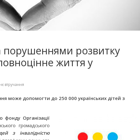
 та порушеннями розвитку
повноцінне життя у
нє втручання
 фільмів для
Чарівні українські колискові
ня може допомогти до 250 000 українських дітей з
яснюють складні
пісні для дітей (слова та
сто
музика)
о фонду Організації
ського громадського
ей з інвалідністю