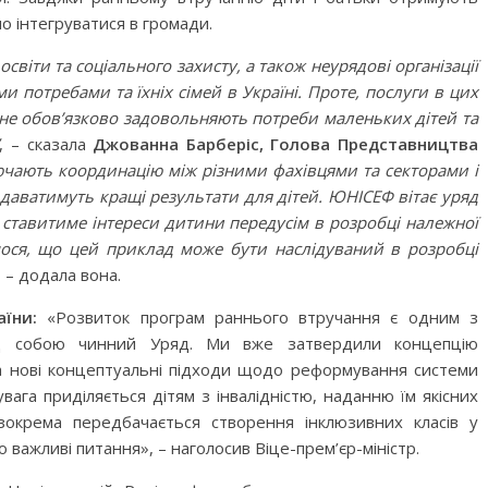
о інтегруватися в громади.
освіти та соціального захисту, а також неурядові організації
и потребами та їхніх сімей в Україні. Проте, послуги в цих
 не обов’язково задовольняють потреби маленьких дітей та
, – сказала
Джованна Барберіс, Голова Представництва
ючають координацію між різними фахівцями та секторами і
бити дитину»
Що почитати дитині на ніч: 
, даватимуть кращі результати для дітей. ЮНІСЕФ вітає уряд
книжок для сну
ставитиме інтереси дитини передусім в розробці належної
мося, що цей приклад може бути наслідуваний в розробці
, – додала вона.
раїни:
«Розвиток програм раннього втручання є одним з
ред собою чинний Уряд. Ми вже затвердили концепцію
а нові концептуальні підходи щодо реформування системи
увага приділяється дітям з інвалідністю, наданню їм якісних
 зокрема передбачається створення інклюзивних класів у
 важливі питання», – наголосив Віце-прем’єр-міністр.