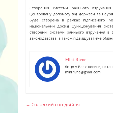
Створення системи раннього втручання 
центровану допомогу від держави та неуряд
буде створена в рамках підписаного М
національний досвід функціонування сист
створенні системи раннього втручання в 
законодавства, а також підвищуватиме обізнан
Mini-Rivne
Якщо у Вас є новини, питан
mini.rivne@gmail.com
←
Солодкий сон двійнят