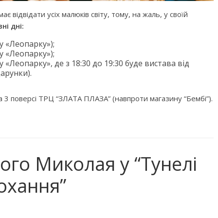
ає відвідати усіх малюків світу, тому, на жаль, у своїй
ні дні:
0 у «Леопарку»);
0 у «Леопарку»);
0 у «Леопарку», де з 18:30 до 19:30 буде вистава від
арунки).
 3 поверсі ТРЦ “ЗЛАТА ПЛАЗА” (навпроти магазину “Бембі”).
ого Миколая у “Тунелі
охання”