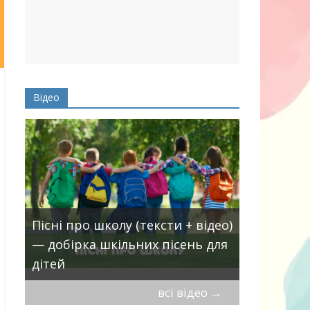
Відео
Пісні про школу (тексти + відео)
— добірка шкільних пісень для
30 найкра
дітей
маму
всі відео
→