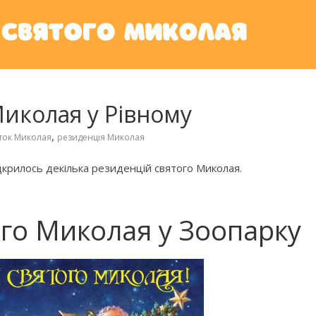
Миколая у Рівному
,
ток Миколая
резиденція Миколая
ідкрилось декілька резиденцій святого Миколая.
ого Миколая у Зоопарку
нські колискові
й (слова та
Колискові для дітей з усього
світу (відео)