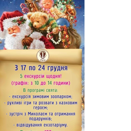
рси на Новий рік
 — ідеї для
ечора
Чудові ідеї для ігор на асфал