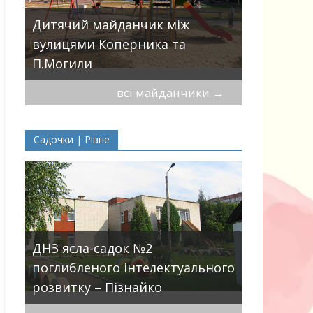
Дитячий майданчик між
вулицями Коперника та
Дитячий 
П.Могили
майданчи
всі майданчики
→
Садочки | Рівне
ДНЗ ясла-садок №2
поглибленого інтелектуального
розвитку – Пізнайко
Приват