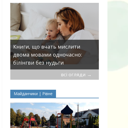
Книги, що вчать мислити
двома мовами одночасно:
Книга «Як
білінгви без нудьги
Корчак Я
всі огляди
→
Майданчики | Рівне