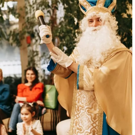
ртивно-ігровий
арку ім. Т.
Дитячий спортивно-ігровий
майданчик на Ювілейному
Рівненський навчально-
виховний комплекс №1
адочки Рівного