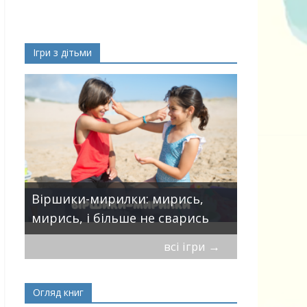
Ігри з дітьми
10 ігор з 
Віршики-мирилки: мирись,
нарешті в
ьті
мирись, і більше не сварись
планшеті
всі ігри
→
Огляд книг