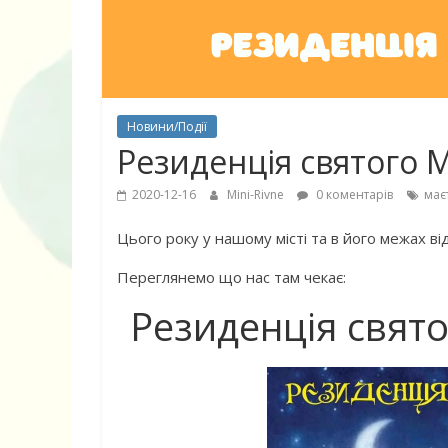
Новини/Події
Резиденція святого 
2020-12-16
Mini-Rivne
0 коментарів
має
Цього року у нашому місті та в його межах в
Переглянемо що нас там чекає:
Резиденція свят
10 найкращих фільмів для
Чарівні украї
дітей, що пояснюють складні
пісні для діте
питання просто
музика)