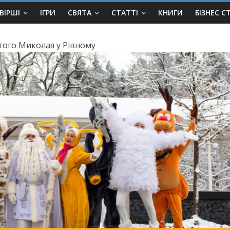
ВІРШІ
ІГРИ
СВЯТА
СТАТТІ
КНИГИ
БІЗНЕС С
того Миколая у Рівному