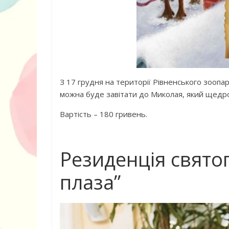
З 17 грудня на території Рівненського зоопа
можна буде завітати до Миколая, який щедр
Книга «Як любити дитину»
Що почитати д
Корчак Януш
книжок для с
Вартість – 180 гривень.
Резиденція свято
плаза”