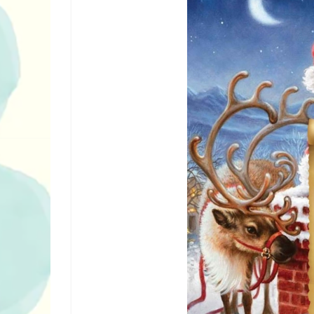
10 ігор з усього світу, щоб
Ігри та конку
нарешті відірвати дітей від
для всієї сім’ї
планшетів
святкового в