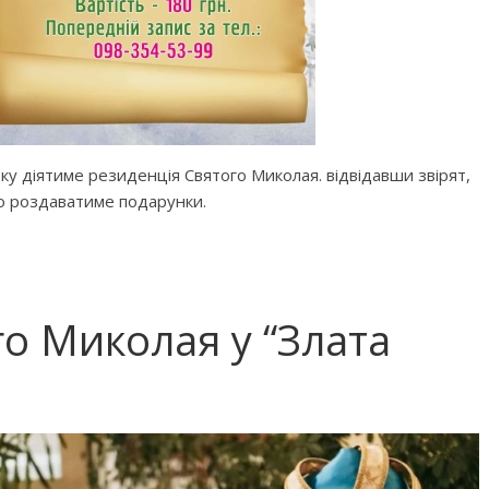
рку діятиме резиденція Святого Миколая. відвідавши звірят,
о роздаватиме подарунки.
итині на ніч: 15
ну
Дитячі зимові книги
го Миколая у “Злата