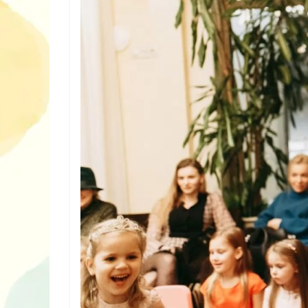
Дитячий спо
Дитячий спортивно-ігровий
майданчик в п
майданчик на Лебединці
Шевченка
ДНЗ ясла-садок №2
поглибленого інтелектуального
розвитку – Пізнайко
Приватні с