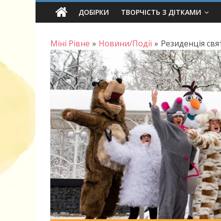
Skip
ДОБІРКИ
ТВОРЧІСТЬ З ДІТКАМИ
to
content
Міні Рівне
»
Новини/Події
»
Резиденція свя