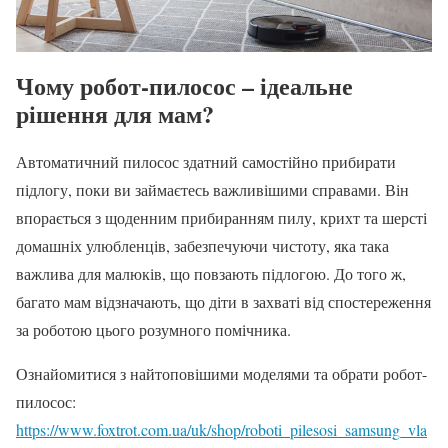
Чому робот-пилосос – ідеальне
рішення для мам?
Автоматичний пилосос здатний самостійно прибирати
підлогу, поки ви займаєтесь важливішими справами. Він
впорається з щоденним прибиранням пилу, крихт та шерсті
домашніх улюбленців, забезпечуючи чистоту, яка така
важлива для малюків, що повзають підлогою. До того ж,
багато мам відзначають, що діти в захваті від спостереження
за роботою цього розумного помічника.
Ознайомитися з найтоповішими моделями та обрати робот-
пилосос:
https://www.foxtrot.com.ua/uk/shop/roboti_pilesosi_samsung_vla