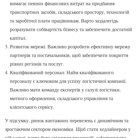
вимагає певних фінансових витрат на придбання
транспортних засобів, складського простору, технологій
та заробітної плати працівникам. Варто заздалегідь
розрахувати собівартість бізнесу та забезпечити достатній
капітал.
Розвиток мережі: Важливо розробити ефективну мережу
партнерів та постачальників, щоб забезпечити покриття
різних регіонів та послуг.
Кваліфікований персонал: Найм кваліфікованого
персоналу є ключовим для успіху логістичної компанії.
Важливо мати команду експертів у галузі логістики,
митного оформлення, складського управління та
клієнтського сервісу.
У підсумку, ринок вантажних перевезень є динамічним та
зростаючим сектором економіки. Щоб стати хедлайнером у
цій галузі, варто бути свідомим тенденцій, забезпечувати