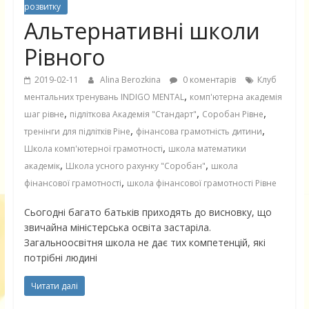
розвитку
Альтернативні школи
Рівного
2019-02-11
Alina Berozkina
0 коментарів
Клуб
,
ментальних тренувань INDIGO MENTAL
комп'ютерна академія
,
,
,
шаг рівне
підліткова Академія "Стандарт"
Соробан Рівне
,
,
тренінги для підлітків Ріне
фінансова грамотність дитини
,
Школа комп'ютерної грамотності
школа математики
,
,
академік
Школа усного рахунку "Соробан"
школа
,
фінансової грамотності
школа фінансової грамотності Рівне
Сьогодні багато батьків приходять до висновку, що
звичайна міністерська освіта застаріла.
Загальноосвітня школа не дає тих компетенцій, які
потрібні людині
Читати далі