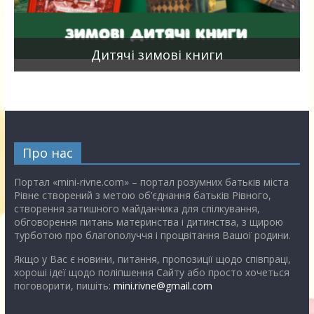
я
Дитячі зимові книги
Про нас
Портал «mini-rivne.com» – портал розумних батьків міста
Рівне створений з метою об’єднання батьків Рівного,
створення затишного майданчика для спілкування,
обговорення питань материнства і дитинства, з щирою
турботою про благополуччя і процвітання Вашої родини.
Якщо у Вас є новини, питання, пропозиції щодо співпраці,
хороші ідеї щодо поліпшення Сайту або просто хочеться
поговорити, пишіть:
mini.rivne@gmail.com