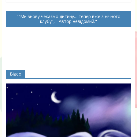
"Ми знову чекаємо дитину… тепер вже з нічного
клубу", - Автор невідомий.
Відео