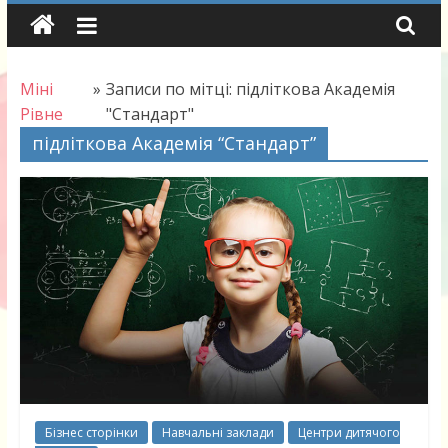
Skip
to
content
Міні
»
Записи по мітці: підліткова Академія
Рівне
"Стандарт"
підліткова Академія “Стандарт”
Бізнес сторінки
Навчальні заклади
Центри дитячого