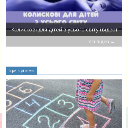
П
Колискові для дітей з усього світу (відео)
всі відео
→
Ігри з дітьми