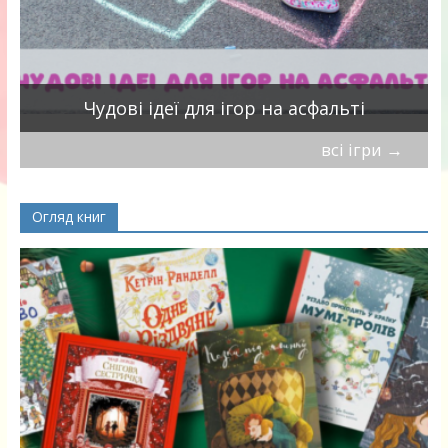
Чудові ідеї для ігор на асфальті
всі ігри
→
Огляд книг