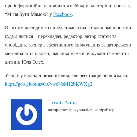
про інформаційне наповнення вебінару на сторінці проекту
“Місія Бути Мамою” у
Facebook
.
Власним досвідом та виведеними з нього закономірностями
буде ділитися – перекладач, редактор, автор статей та
оповідань, тренер з ефективного спілкування за авторською
методикою та блогер, щаслива мама в очікуванні четвертої
дитини Юля Олех.
Участь у вебінарі безкоштовна, але реєстрація обов’язкова:
https://goo.gl/forms/0oJvwdNsM12bKWXg2
Готліб Анна
автор статей, журналіст, копірайтер