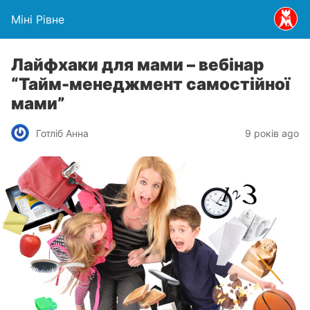
Міні Рівне
Лайфхаки для мами – вебінар
“Тайм-менеджмент самостійної
мами”
Готліб Анна
9 років ago