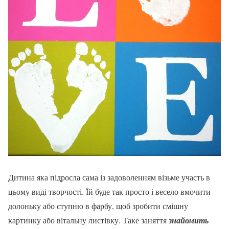
Дитина яка підросла сама із задоволенням візьме участь в
цьому виді творчості. Їй буде так просто і весело вмочити
долоньку або ступню в фарбу, щоб зробити смішну
картинку або вітальну листівку. Таке заняття
знайомить