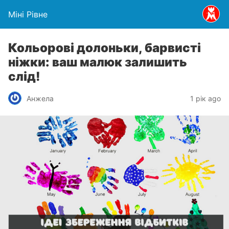
Міні Рівне
Кольорові долоньки, барвисті
ніжки: ваш малюк залишить
слід!
Анжела
1 рік ago