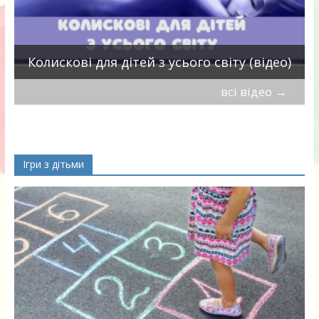
П
Колискові для дітей з усього світу (відео)
всі відео
→
Ігри з дітьми