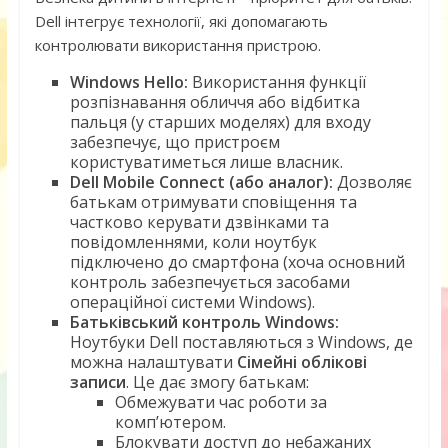
Dell інтегрує технології, які допомагають
контролювати використання пристрою.
Windows Hello:
Використання функції
розпізнавання обличчя або відбитка
пальця (у старших моделях) для входу
забезпечує, що пристроєм
користуватиметься лише власник.
Dell Mobile Connect (або аналог):
Дозволяє
батькам отримувати сповіщення та
частково керувати дзвінками та
повідомленнями, коли ноутбук
підключено до смартфона (хоча основний
контроль забезпечується засобами
операційної системи Windows).
Батьківський контроль Windows:
Ноутбуки Dell поставляються з Windows, де
можна налаштувати
Сімейні облікові
записи
. Це дає змогу батькам:
Обмежувати час роботи за
комп’ютером.
Блокувати доступ до небажаних