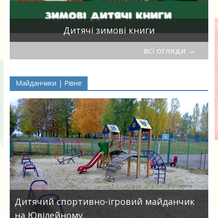
я
Дитячі зимові книги
всі огляди
→
Майданчики | Рівне
в
Дитячий спортивно-ігровий майданчик
на Ювілейному