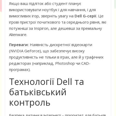
Якщо ваш підліток або студент планує
використовувати ноутбук і для навчання, і для
вимогливих ігор, зверніть увагу на
Dell G-серії
. Це
ігрові пристрої початкового та середнього рівня, які
потужніші за Inspiron, але дешевші за преміальну
Alienware.
Переваги:
Наявність дискретної відеокарти
(NVIDIA GeForce), що забезпечує високу
продуктивність не тільки в іграх, але й у графічних
редакторах (наприклад, Photoshop чи CAD-
програмах).
Технології Dell та
батьківський
контроль
Безпека дитини в інтернеті – пріоритет для батьків.