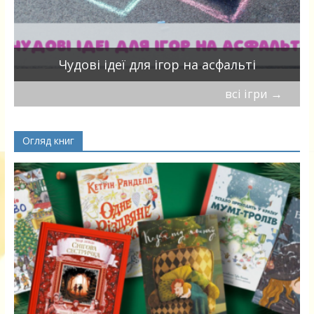
Чудові ідеї для ігор на асфальті
всі ігри
→
Огляд книг