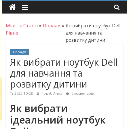
Skip
to
content
Міні
»
Статті
»
Поради
»
Як вибрати ноутбук Dell
Рівне
для навчання та
розвитку дитини
Поради
Як вибрати ноутбук Dell
для навчання та
розвитку дитини
2025-10-28
Готліб Анна
0 коментарів
Як вибрати
ідеальний ноутбук