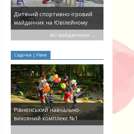
Дитячий 
вулицями
Дитячий спортивно-ігровий
П.Могили
майданчик на Ювілейному
всі майданчики
→
Садочки | Рівне
ДНЗ ясла-
Рівненський навчально-
поглиблен
виховний комплекс №1
розвитку 