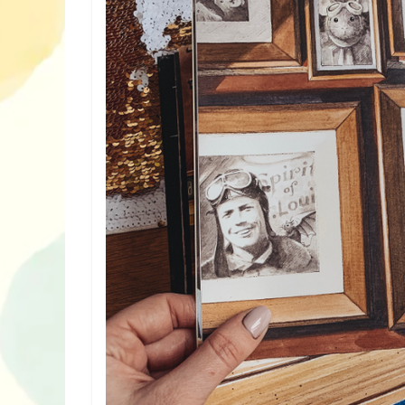
Дитячий спо
майданчик на
ДНЗ ясла-сад
поглибленого
розвитку – П