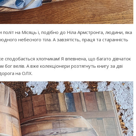
и політ на Місяць і, подібно до Ніла Армстронга, людини, яка
юдного небесного тіла. А завзятість, праця та старанність
е сподобається хлопчикам! Я впевнена, що багато дівчаток
м бог велів. А вже колекціонери розтягнуть книгу за дві
идорога на ОЛХ.