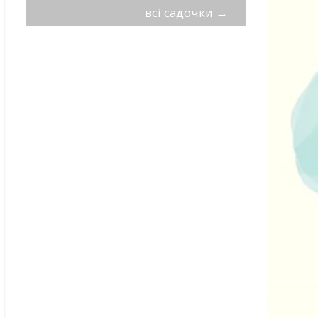
всі садочки
→