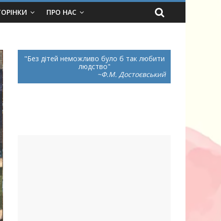
ТОРІНКИ
ПРО НАС
Без дітей неможливо було б так любити
людство
~Ф.М. Достоєвський