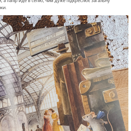
 а папір йде в сепію, чим дуже підкреслює загальну
ки.