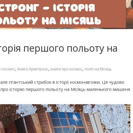
торія першого польоту на
,
,
,
 і космос
Книга Армстронг
книги про космос
політ на Місяць
ле гігантський стрибок в історії космонавтики. Ця чудово
 про історію першого польоту на Місяць маленького мишеня
 фільмів для
Чарівні українські колискові
яснюють складні
пісні для дітей (слова та
сто
музика)