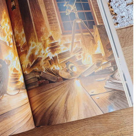
го світу, щоб
Ігри та конкурси на Новий р
вати дітей від
для всієї сім’ї — ідеї для
святкового вечора