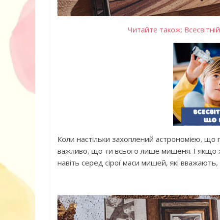
Читайте також: Всесвітні
Книга «Як лю
Корчак Януш
Коли настільки захоплений астрономією, що п
важливо, що ти всього лише мишеня. І якщо 
навіть серед сірої маси мишей, які вважають,