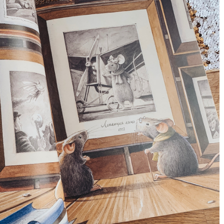
Дитячий спортивно-ігровий
ртивно-ігровий
майданчик в парку ім. Т.
 Лебединці
Шевченка
ок №2
 інтелектуального
ізнайко
Приватні садочки Рівного