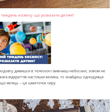
й тиждень космосу: що розказати дитині?
бити дитину»
Що почитати дитині на ніч: 
книжок для сну
одовгу дивишся в телескоп і вивчаєш небосхил, зовсім не
жага відкриттів настільки велика, то знайдеш однодумця
 що місяць – це шматочок сиру.