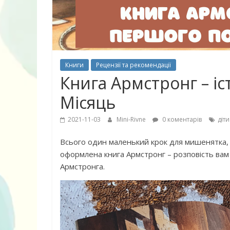
Книги
Рецензії та рекомендації
Книга Армстронг – іс
Місяць
2021-11-03
Mini-Rivne
0 коментарів
діти
Всього один маленький крок для мишенятка, а
оформлена книга Армстронг – розповість вам
10 найкращих
Армстронга.
дітей, що по
питання про