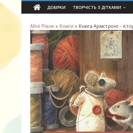
Skip
ДОБІРКИ
ТВОРЧІСТЬ З ДІТКАМИ
to
content
Міні Рівне
»
Книги
»
Книга Армстронг - іст