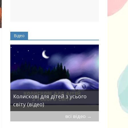
Відео
Пісні про 
Колискові для дітей з усього
— добірка
світу (відео)
дітей
всі відео
→