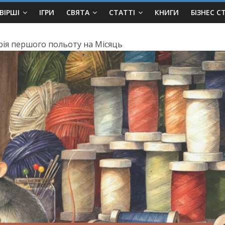
ВІРШІ
ІГРИ
СВЯТА
СТАТТІ
КНИГИ
БІЗНЕС С
орія першого польоту на Місяць