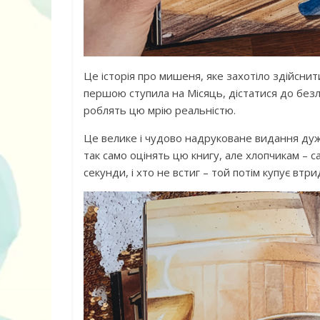
Це історія про мишеня, яке захотіло здійснит
першою ступила на Місяць, дістатися до безл
роблять цю мрію реальністю.
Це велике і чудово надруковане видання дуж
так само оцінять цю книгу, але хлопчикам – са
секунди, і хто не встиг – той потім купує втр