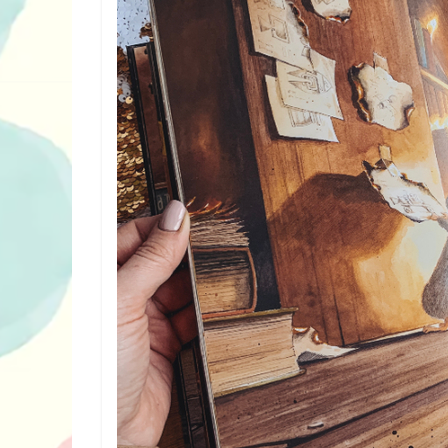
10 ігор з усьо
нарешті відір
планшетів