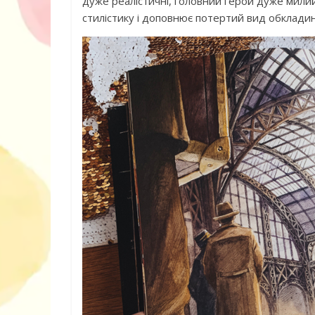
дуже реалістичні, головний герой дуже милий,
стилістику і доповнює потертий вид обкладин