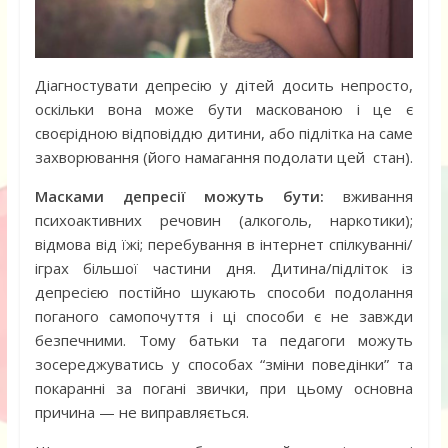
Діагностувати депресію у дітей досить непросто,
оскільки вона може бути маскованою і це є
своєрідною відповіддю дитини, або підлітка на саме
захворювання (його намагання подолати цей стан).
Масками депресії можуть бути:
вживання
психоактивних речовин (алкоголь, наркотики);
відмова від їжі; перебування в інтернет спілкуванні/
іграх більшої частини дня. Дитина/підліток із
депресією постійно шукають способи подолання
поганого самопочуття і ці способи є не завжди
безпечними. Тому батьки та педагоги можуть
зосереджуватись у способах “зміни поведінки” та
покаранні за погані звички, при цьому основна
причина — не виправляється.