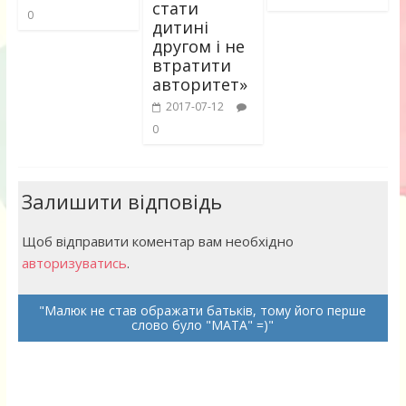
стати
0
дитині
другом і не
втратити
авторитет»
2017-07-12
0
Залишити відповідь
Щоб відправити коментар вам необхідно
авторизуватись
.
Малюк не став ображати батьків, тому його перше
слово було "МАТА" =)