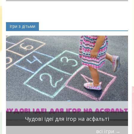
Ігри з дітьми
Чудові ідеї для ігор на асфальті
всі ігри
→