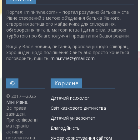
Портал «mini-rivne.com» – портал розумних батьків міста
Рівне створений з метою об’єднання батьків Рівного,
створення затишного майданчика для спілкування,
обговорення питань материнства і дитинства, з щирою
турботою про благополуччя і процвітання Вашої родини.
Якщо у Вас є новини, питання, пропозиції щодо співпраці,
хороші ідеї щодо поліпшення Сайту або просто хочеться
поговорити, пишіть:
mini.rivne@gmail.com
©
Корисне
© 2017—2025
Дитячий психолог
Міні Рівне
.
Всі права
Світ казкового дитинства
захищені.
Дитячий університет
При копіюванні
матеріалів
Благодійність
активне
посилання на
Умови користування сайтом