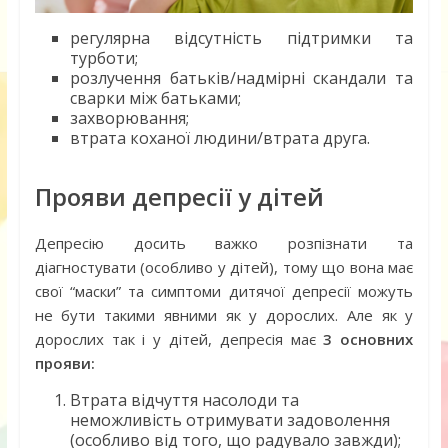
регулярна відсутність підтримки та
турботи;
розлучення батьків/надмірні скандали та
сварки між батьками;
захворювання;
втрата коханої людини/втрата друга.
Прояви депресії у дітей
Депресію досить важко розпізнати та
діагностувати (особливо у дітей), тому що вона має
свої “маски” та симптоми дитячої депресії можуть
не бути такими явними як у дорослих. Але як у
дорослих так і у дітей, депресія має
3 основних
прояви:
Втрата відчуття насолоди та
неможливість отримувати задоволення
(особливо від того, що радувало завжди);