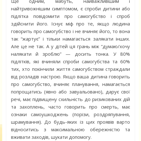
Ще одним, мабуть, найважливішим і
найтривожнішим симптомом, є спроби дитини або
підлітка повідомити про самогубство і спроб
здійснити його. Існує міф про те, якщо людина
говорить про самогубство і не вчиняє його, то вона
так “жартує” і тільки намагається залякати інших.
Але це не так. А у дітей ця грань між “думаю/хочу
налякати й зроблю” — досить тонка. У 80%
підлітків, які вчиняли спроби самогубства та 60%
тих, хто покінчили життя самогубством страждали
від розладів настрою. Якщо ваша дитина говорить
про самогубство, вчиняє планування, намагається
попрощатись (явно або завуальовано), дарує свої
речі, має підвищену схильність до ризикованих дій
та захоплень, часто говорить про смерть, має
ознаки самоушкоджень (порізи, роздряпування,
шрамування). До будь-яких із цих проявів варто
відноситись з максимальною обережністю та
вживати заходів, шукати допомогу.