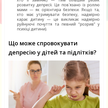
хто її заміняє) — тим більший ризик
розвитку депресії. Це пов`язано із роллю
мами — як орієнтира безпеки. Якщо та,
хто має утримувати безпеку, надмірно
карає дитину — це викликає надмірно
руйнуючі почуття та певний “розрив” у
психіці дитини).
Що може спровокувати
депресію у дітей та підлітків?