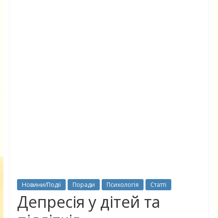
Новини/Події
Поради
Психологія
Статті
Депресія у дітей та