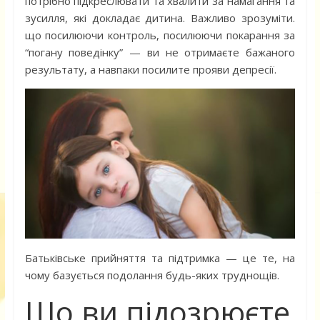
потрібно підкреслювати та хвалити за намагання та
зусилля, які докладає дитина. Важливо зрозуміти.
що посилюючи контроль, посилюючи покарання за
“погану поведінку” — ви не отримаєте бажаного
результату, а навпаки посилите прояви депресії.
Батьківське прийняття та підтримка — це те, на
чому базується подолання будь-яких труднощів.
Що ви підозрюєте