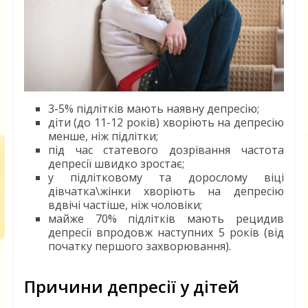
3-5% підлітків мають наявну депресію;
діти (до 11-12 років) хворіють на депресію
менше, ніж підлітки;
під час статевого дозрівання частота
депресії швидко зростає;
у підлітковому та дорослому віці
дівчатка\жінки хворіють на депресію
вдвічі частіше, ніж чоловіки;
майже 70% підлітків мають рецидив
депресії впродовж наступних 5 років (від
початку першого захворювання).
Причини депресії у дітей