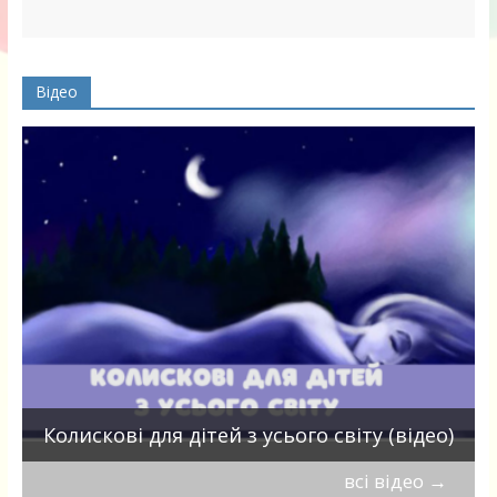
Відео
П
Колискові для дітей з усього світу (відео)
всі відео
→