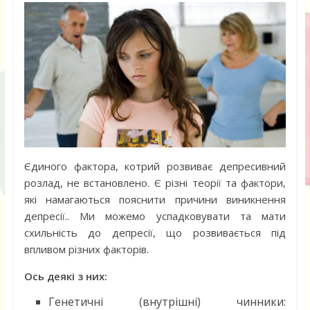
Єдиного фактора, котрий розвиває депресивний
розлад, не встановлено. Є різні теорії та фактори,
які намагаються пояснити причини виникнення
депресії.. Ми можемо успадковувати та мати
схильність до депресії, що розвивається під
впливом різних факторів.
Ось деякі з них:
Генетичні (внутрішні) чинники: