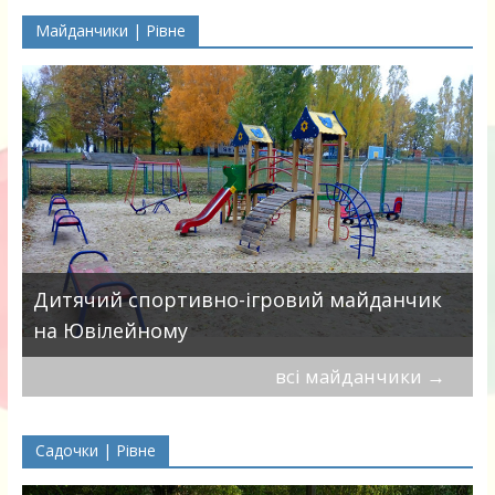
Майданчики | Рівне
в
Дитячий спортивно-ігровий майданчик
на Ювілейному
всі майданчики
→
Садочки | Рівне