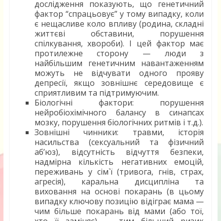
дослідження показують, що генетичний
фактор “спрацьовує” у тому випадку, коли
є нещасливе коло впливу (родина, складні
життєві обставини, порушення
спілкування, хвороби). І цей фактор має
протилежне сторону — люди з
найбільшим генетичним навантаженням
можуть не відчувати одного прояву
депресії, якщо зовнішнє середовище є
сприятливим та підтримуючим.
Біологічні фактори: порушення
нейробіохімічного балансу в синапсах
мозку, порушення біологічних ритмів і т.д.).
Зовнішні чинники: травми, історія
насильства (сексуальний та фізичний
аб’юз), відсутність відчуття безпеки,
надмірна кількість негативних емоцій,
переживань у сім`ї (тривога, гнів, страх,
агресія), каральна дисципліна та
виховання на основі покарань (в цьому
випадку ключову позицію відіграє мама —
чим більше покарань від мами (або тої,