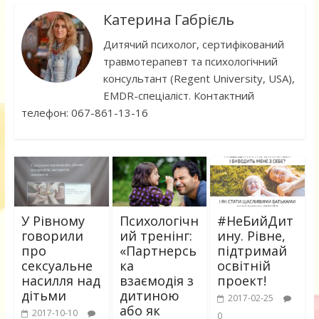
Катерина Габрієль
Дитячий психолог, сертифікований
травмотерапевт та психологічний
консультант (Regent University, USA),
EMDR-спеціаліст. Контактний
телефон: 067-861-13-16
У Рівному
Психологічн
#НеБийДит
говорили
ий тренінг:
ину. Рівне,
про
«Партнерсь
підтримай
сексуальне
ка
освітній
насилля над
взаємодія з
проект!
дітьми
дитиною
2017-02-25
або як
2017-10-10
0