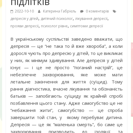
підлітків
2022-10-10
Катерина Габрієль
0 коментарів
,
,
,
депресія у дітей
дитячий психолог
лікування депресії
,
,
прояви депресії
психолог рівне
симптоми депресії
В українському суспільстві заведено вважати, що
депресія — це “не така то й вже хвороба”, а коли
дорослі чують про депресію у дітей, то це викликає
у них, як мінімум здивування. Але депресія у дітей
існує — і це не просто “поганий настрій”, це
небезпечне захворювання, яке може мати
летальне закінчення для життя (суїцид). Тому
рання діагностика, вчасне лікування та обізнаність
батьків — запобігають суїциду як крайній спробі
позбавлення цього стану. Адже самогубство це не
“небажання жити”, самогубство — це спроба
завершити той стан, у якому перебуває дитина.
Депресія — це як “маленька смерть”, бо саме це
захворювання призводить до ізоляції та