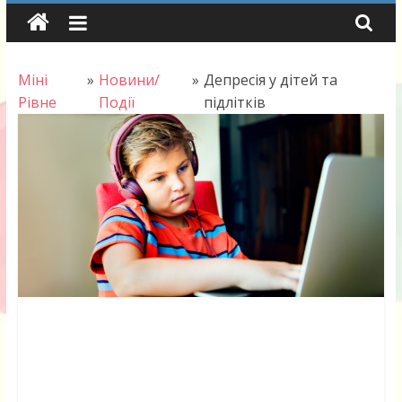
Skip
to
content
Міні
»
Новини/
»
Депресія у дітей та
Рівне
Події
підлітків