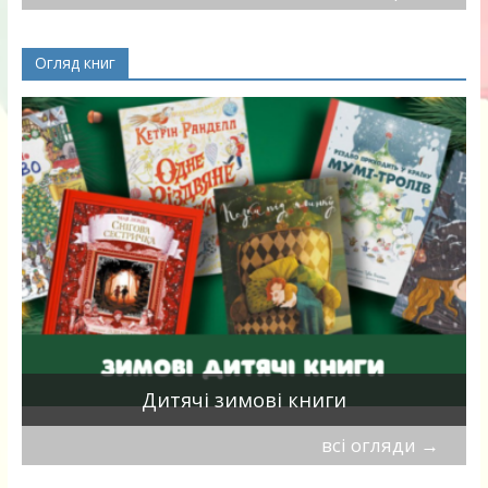
Огляд книг
я
Дитячі зимові книги
всі огляди
→