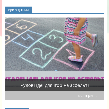
Ігри з дітьми
Чудові ідеї для ігор на асфальті
всі ігри
→