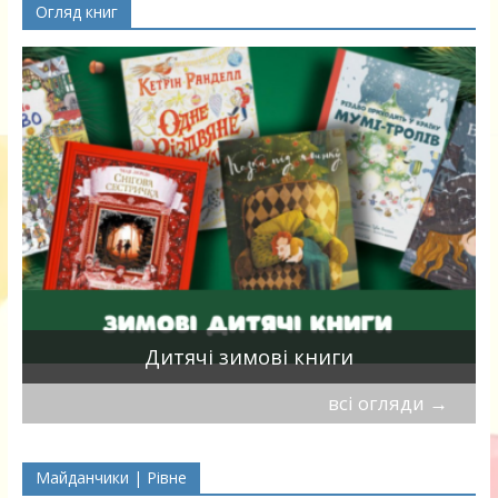
Огляд книг
я
Дитячі зимові книги
всі огляди
→
Майданчики | Рівне