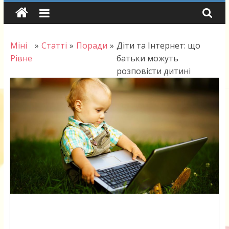
Skip
to
content
Міні
»
Статті
»
Поради
»
Діти та Інтернет: що
Рівне
батьки можуть
розповісти дитині