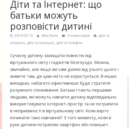
Діти та Інтернет: що
батьки можуть
розповісти дитині
2019-03-13
Mini-Rivne
0 коментарів
діти та
,
,
інтернет
діти та планшет
діти та телефон
Сучасну дитину захищати повністю від
віртуального світу і гаджетів безглуздо. Можна,
звичайно, але якщо ви самі далекі від усього цього і
живете там, де цим ніхто не користується. В інших
випадках, набагато ефективніше буде стратегія
розумного споживання. Батьки стають першими
людьми, які можуть навчити дитину відповідально
використовувати Інтернет-простір та не потрапити
в неприємності в віртуальному світі. Коли варто
починати таке навчання? З того моменту, коли в
руки дитини потрапляє смартфон або планшет.