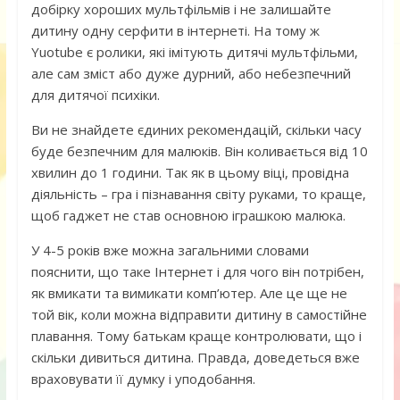
добірку хороших мультфільмів і не залишайте
дитину одну серфити в інтернеті. На тому ж
Yuotube є ролики, які імітують дитячі мультфільми,
але сам зміст або дуже дурний, або небезпечний
для дитячої психіки.
Ви не знайдете єдиних рекомендацій, скільки часу
буде безпечним для малюків. Він коливається від 10
хвилин до 1 години. Так як в цьому віці, провідна
діяльність – гра і пізнавання світу руками, то краще,
щоб гаджет не став основною іграшкою малюка.
У 4-5 років вже можна загальними словами
пояснити, що таке Інтернет і для чого він потрібен,
як вмикати та вимикати комп’ютер. Але це ще не
той вік, коли можна відправити дитину в самостійне
плавання. Тому батькам краще контролювати, що і
скільки дивиться дитина. Правда, доведеться вже
враховувати її думку і уподобання.