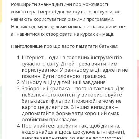
Розширити знання дитини про можливості
комп’ютера і мережі допоможуть і різні курси, які
навчають користуватися різними програмами.
Наприклад, мультфільми можна не тільки дивитися
а і навчитися їх створювати на курсах анімації.
Найголовніше про що варто пам’ятати батькам:
Інтернет – один з головних інструментів
сучасного світу. Дітей треба вчити ним
користуватися. У ранньому віці гаджети не
повинні бути головною іграшкою.
У цьому віці у дітей інші завдання.
Заборони і критика – погана тактика. Для
небезпечного контенту використовуйте
батьківські фільтри і пояснюйте чому не
варто це дивитися. В інших випадках –
допомагайте формувати хороший смак
особистим прикладом.
Постарайтеся зробити так, щоб дитина,
якщо знайшла щось шокуюче в інтернеті,
змогла звернутися до вас за допомогою і