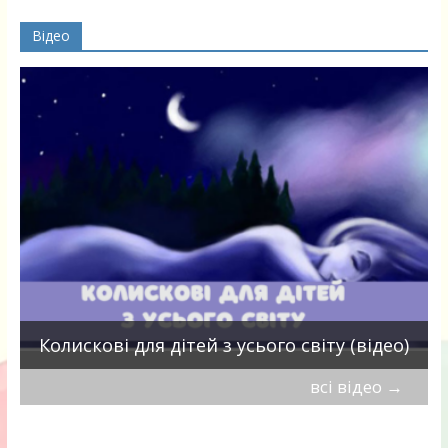
Відео
П
Колискові для дітей з усього світу (відео)
всі відео
→