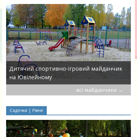
в
Дитячий спортивно-ігровий майданчик
на Ювілейному
всі майданчики
→
Садочки | Рівне