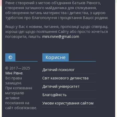
Рівне створений з метою об’єднання батьків Рівного,
створення затишного майданчика для спілкування,
обговорення питань материнства і дитинства, з щирою
турботою про благополуччя і процвітання Вашої родини.
Якщо у Вас є новини, питання, пропозиції щодо співпраці,
хороші ідеї щодо поліпшення Сайту або просто хочеться
поговорити, пишіть:
mini.rivne@gmail.com
©
Корисне
© 2017—2025
Дитячий психолог
Міні Рівне
.
Всі права
Світ казкового дитинства
захищені.
Дитячий університет
При копіюванні
матеріалів
Благодійність
активне
посилання на
Умови користування сайтом
сайт обов’язкове.