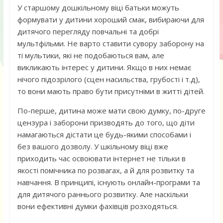
У старшому дошкільному віці батьки можуть
формувати у дитини хороший смак, вибираючи для
дитячого перегляду повчальні та добрі
мультфільми. Не варто ставити сувору заборону на
ті мультики, які не подобаються вам, але
викликають інтерес у дитини. Якщо в них немає
нічого підозрілого (сцен насильства, грубості і т.д),
то вони мають право бути присутніми в житті дітей.
По-перше, дитина може мати свою думку, по-друге
цензура і заборони призводять до того, що діти
намагаються дістати це будь-якими способами і
без вашого дозволу. У шкільному віці вже
приходить час освоювати інтернет не тільки в
якості помічника по розвагах, а й для розвитку та
навчання. В принципі, існують онлайн-програми та
для дитячого раннього розвитку. Але наскільки
вони ефективні думки фахівців розходяться.