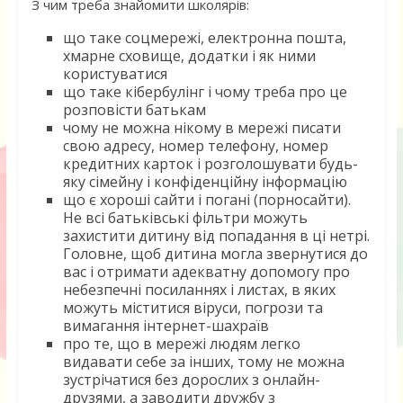
З чим треба знайомити школярів:
що таке соцмережі, електронна пошта,
хмарне сховище, додатки і як ними
користуватися
що таке кібербулінг і чому треба про це
розповісти батькам
чому не можна нікому в мережі писати
свою адресу, номер телефону, номер
кредитних карток і розголошувати будь-
яку сімейну і конфіденційну інформацію
що є хороші сайти і погані (порносайти).
Не всі батьківські фільтри можуть
захистити дитину від попадання в ці нетрі.
Головне, щоб дитина могла звернутися до
вас і отримати адекватну допомогу про
небезпечні посиланнях і листах, в яких
можуть міститися віруси, погрози та
вимагання інтернет-шахраїв
про те, що в мережі людям легко
видавати себе за інших, тому не можна
зустрічатися без дорослих з онлайн-
друзями, а заводити дружбу з