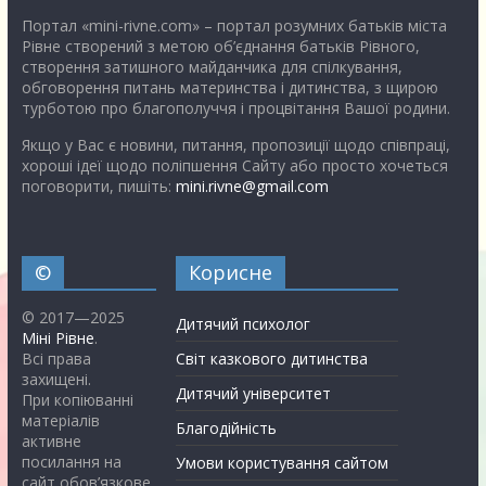
Портал «mini-rivne.com» – портал розумних батьків міста
Рівне створений з метою об’єднання батьків Рівного,
створення затишного майданчика для спілкування,
обговорення питань материнства і дитинства, з щирою
турботою про благополуччя і процвітання Вашої родини.
Якщо у Вас є новини, питання, пропозиції щодо співпраці,
хороші ідеї щодо поліпшення Сайту або просто хочеться
поговорити, пишіть:
mini.rivne@gmail.com
©
Корисне
© 2017—2025
Дитячий психолог
Міні Рівне
.
Всі права
Світ казкового дитинства
захищені.
Дитячий університет
При копіюванні
матеріалів
Благодійність
активне
посилання на
Умови користування сайтом
сайт обов’язкове.