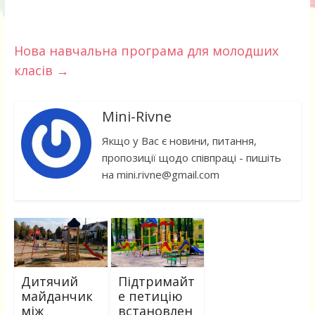
Нова навчальна програма для молодших
класів
→
Mini-Rivne
Якщо у Вас є новини, питання,
пропозиції щодо співпраці - пишіть
на mini.rivne@gmail.com
Дитячий
Підтримайт
майданчик
е петицію
між
встановлен