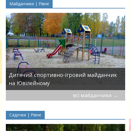
Майданчики | Рівне
в
Дитячий спортивно-ігровий майданчик
на Ювілейному
всі майданчики
→
Садочки | Рівне