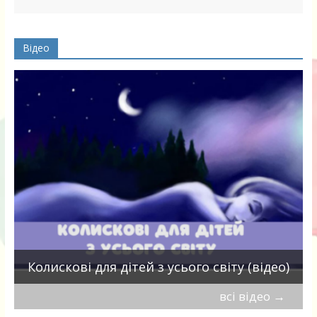
Відео
П
Колискові для дітей з усього світу (відео)
всі відео
→