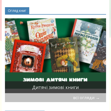
Огляд книг
я
Дитячі зимові книги
всі огляди
→