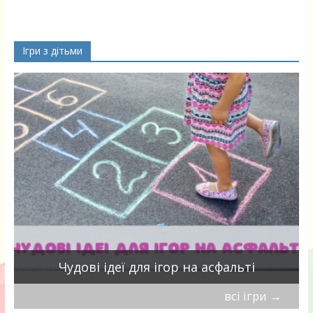
Ігри з дітьми
Чудові ідеї для ігор на асфальті
всі ігри
→