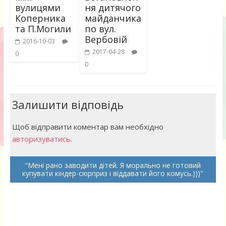
вулицями
ня дитячого
Коперника
майданчика
та П.Могили
по вул.
Вербовій
2016-10-03
2017-04-28
0
0
Залишити відповідь
Щоб відправити коментар вам необхідно
авторизуватись
.
Мені рано заводити дітей. Я морально не готовий
купувати кіндер-сюрприз і віддавати його комусь.)))