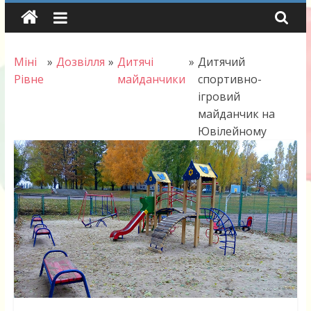
Skip
to
content
Міні
»
Дозвілля
»
Дитячі
»
Дитячий
Рівне
майданчики
спортивно-
ігровий
майданчик на
Ювілейному