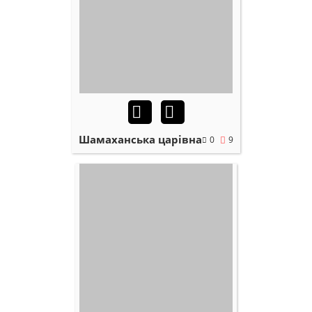
Шамаханська царівна
0
9