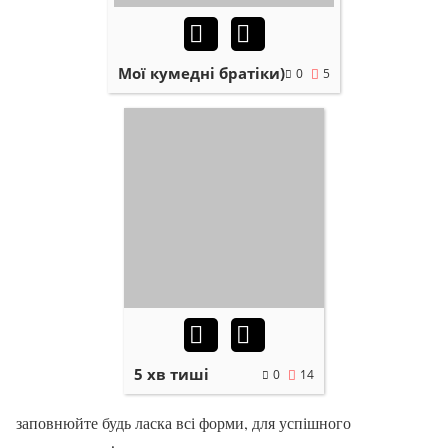
Мої кумедні братіки)
0
5
5 хв тиші
0
14
заповнюйте будь ласка всі форми, для успішного