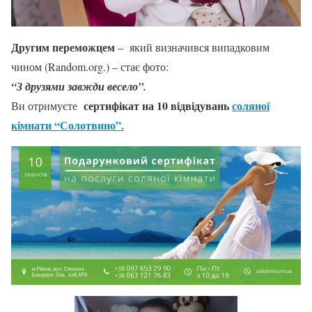
Другим переможцем
– який визначився випадковим
чином (Random.org.) – стає фото:
“З друзями завжди весело”.
сертифікат на
10
відвідувань
соляної
Ви отримуєте
кімнати “Солотвино”.