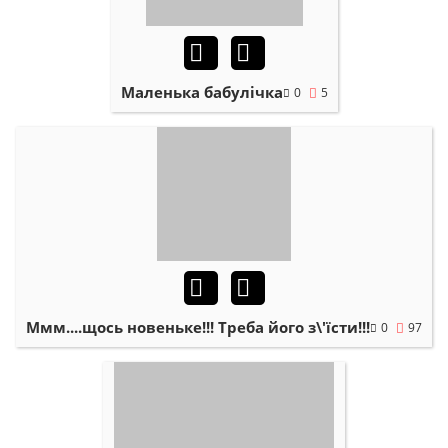
Маленька бабулічка
0
5
Ммм....щось новеньке!!! Треба його з\'їсти!!!
0
97