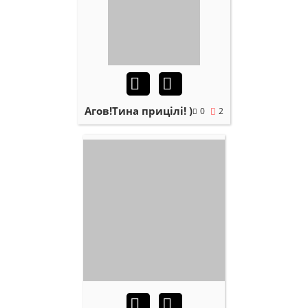
Агов!Тина прицілі! )
0
2