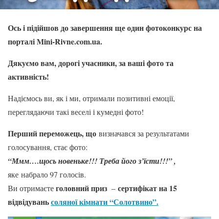
Ось і підійшов до завершення ще один фотоконкурс на
порталі Mini-Rivne.com.ua.
Дякуємо вам, дорогі учасники, за ваші фото та
активність!
Надіємось ви, як і ми, отримали позитивні емоції,
переглядаючи такі веселі і кумедні фото!
Перший переможець, що
визначався за результатами
голосування, стає фото:
“Ммм….щось новеньке!!! Треба його з’їсти!!!” ,
яке набрало 97 голосів.
головний приз
сертифікат на 15
Ви отримаєте
–
відвідувань
соляної кімнати “Солотвино”.