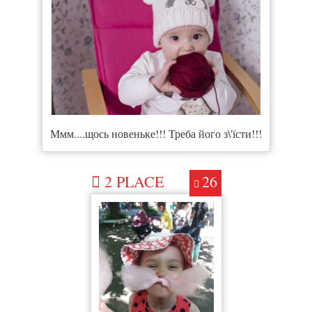
Ммм....щось новеньке!!! Треба його з\'їсти!!!
2 PLACE
26