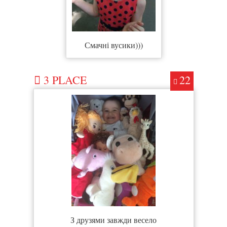
Смачні вусики)))
3 PLACE
22
З друзями завжди весело