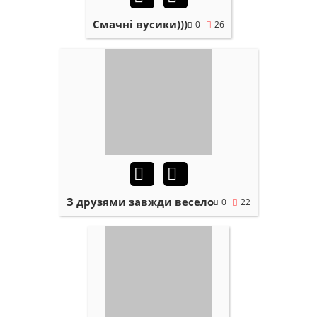
Смачні вусики)))
0
26
З друзями завжди весело
0
22