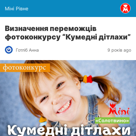
Міні Рівне
Визначення переможців
фотоконкурсу “Кумедні дітлахи”
Готліб Анна
9 років ago