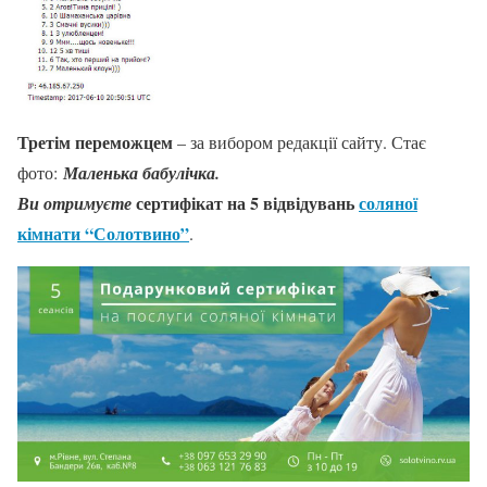
Третім переможцем
– за вибором редакції сайту. Стає
фото:
Маленька бабулічка.
сертифікат на
5
відвідувань
соляної
Ви отримуєте
кімнати “Солотвино”
.