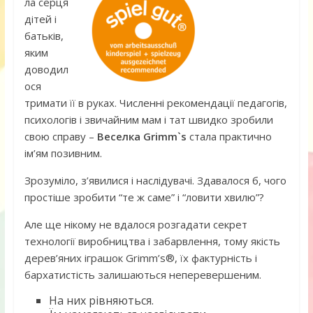
ла серця
дітей і
батьків,
яким
доводил
ося
тримати її в руках. Численні рекомендації педагогів,
психологів і звичайним мам і тат швидко зробили
свою справу –
Веселка Grimm`s
стала практично
ім’ям позивним.
Зрозуміло, з’явилися і наслідувачі. Здавалося б, чого
простіше зробити “те ж саме” і “ловити хвилю”?
Але ще нікому не вдалося розгадати секрет
технології виробництва і забарвлення, тому якість
дерев’яних іграшок Grimm’s®, їх фактурність і
бархатистість залишаються неперевершеним.
На них рівняються.