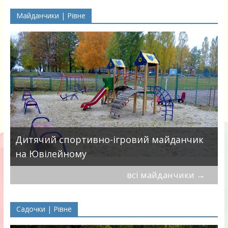
Майданчики | Рівне
в
Дитячий спортивно-ігровий майданчик
на Ювілейному
всі майданчики
→
Садочки | Рівне