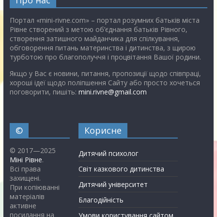
Портал «mini-rivne.com» – портал розумних батьків міста
Рівне створений з метою об’єднання батьків Рівного,
створення затишного майданчика для спілкування,
обговорення питань материнства і дитинства, з щирою
турботою про благополуччя і процвітання Вашої родини.
Якщо у Вас є новини, питання, пропозиції щодо співпраці,
хороші ідеї щодо поліпшення Сайту або просто хочеться
поговорити, пишіть:
mini.rivne@gmail.com
©
Корисне
© 2017—2025
Дитячий психолог
Міні Рівне
.
Всі права
Світ казкового дитинства
захищені.
Дитячий університет
При копіюванні
матеріалів
Благодійність
активне
посилання на
Умови користування сайтом