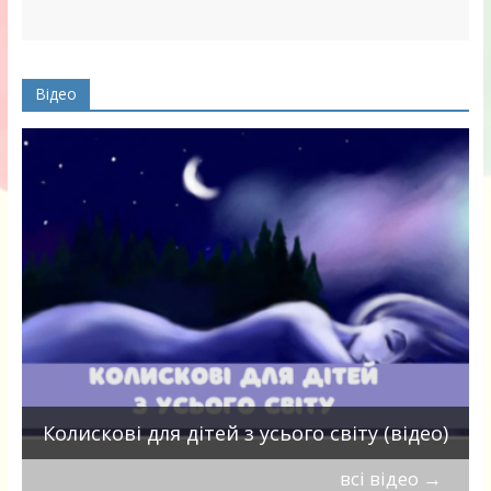
Відео
П
Колискові для дітей з усього світу (відео)
всі відео
→