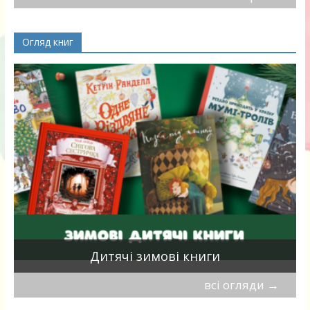
Огляд книг
я
Дитячі зимові книги
всі огляди
→