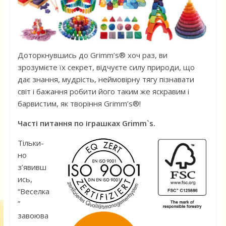
Доторкнувшись до Grimm’s® хоч раз, ви
зрозумієте їх секрет, відчуєте силу природи, що
дає знання, мудрість, неймовірну тягу пізнавати
світ і бажання робити його таким же яскравим і
барвистим, як творіння Grimm’s®!
Часті питання по іграшках Grimm`s.
Тільки-
но
з’явивш
ись,
“Веселка
”
завоюва