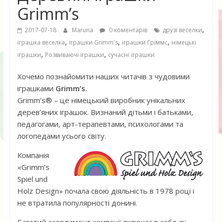
Grimm’s
,
2017-07-18
Maruna
0 коментарів
друзі веселки
,
,
,
іграшка веселка
іграшки Grimm's
іграшки Гріммс
німецькі
,
,
іграшки
Розвиваючі іграшки
сучасні іграшки
Хочемо познайомити наших читачів з чудовими
іграшками
Grimm’s.
Grimm’s® – це німецький виробник унікальних
дерев’яних іграшок. Визнаний дітьми і батьками,
педагогами, арт-терапевтами, психологами та
логопедами усього світу.
Компанія
«Grimm’s
Spiel und
Holz Design» почала свою діяльність в 1978 році і
не втратила популярності донині.