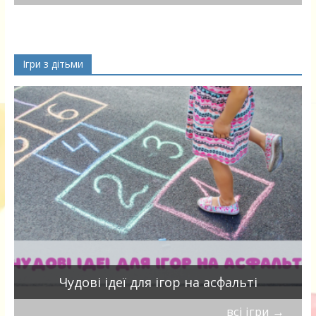
Ігри з дітьми
Чудові ідеї для ігор на асфальті
всі ігри
→