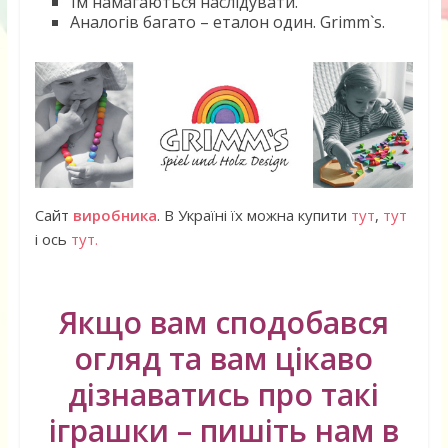
Їм намагаються наслідувати.
Аналогів багато – еталон один. Grimm`s.
Сайт
виробника
. В Україні їх можна купити
тут
,
тут
і ось
тут.
Якщо вам сподобався
огляд та вам цікаво
дізнаватись про такі
іграшки – пишіть нам в