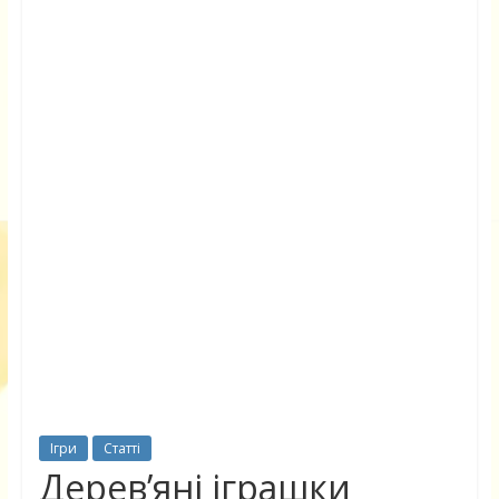
Ігри
Статті
Дерев’яні іграшки