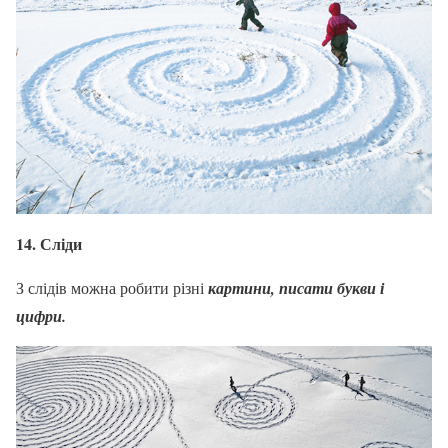
14. Сліди
З слідів можна робити різні
картини, писати букви і
цифри.