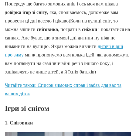
Попереду ще багато зимових днів і ось моя вам цікава
добірка ігор зі снігу,
яка, сподіваємось, допоможе вам
провести ці дні весело і цікаво)Коли на вулиці сніг, то
сніговика
сніжки
можна зліпити
, пограти в
і покататися на
санках
. Але буває, що в зимові дні дитини ну ніяк не
виманити на вулицю. Якраз можна вивчити
дитячі вірші
про зиму
ми ж пропонуємо вам кілька ідей, які допоможуть
вам поглянути на самі звичайні речі з іншого боку, і
зацікавлять не лише дітей, а й їхніх батьків)
Читайте також: Список зимових справ і забав для вас та
ваших діток
Ігри зі снігом
1. Сніговики