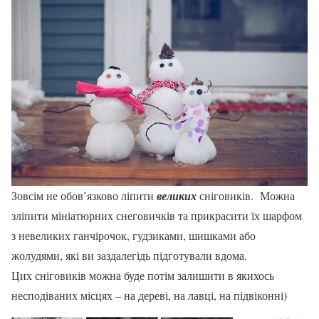
Зовсім не обов’язково ліпити
великих
сніговиків. Можна
зліпити мініатюрних снеговичків та прикрасити їх шарфом
з невеликих ганчірочок, гудзиками, шишками або
жолудями, які ви заздалегідь підготували вдома.
Цих сніговиків можна буде потім залишити в якихось
несподіваних місцях – на дереві, на лавці, на підвіконні)