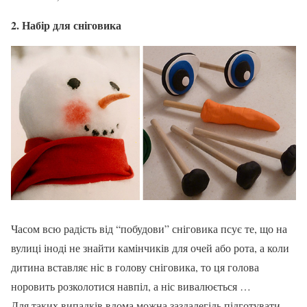
2. Набір для сніговика
Часом всю радість від “побудови” сніговика псує те, що на
вулиці іноді не знайти камінчиків для очей або рота, а коли
дитина вставляє ніс в голову сніговика, то ця голова
норовить розколотися навпіл, а ніс вивалюється …
Для таких випадків вдома можна заздалегідь підготувати