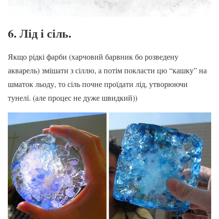
6. Лід і сіль.
Якщо рідкі фарби (харчовий барвник бо розведену
акварель) змішати з сіллю, а потім покласти цю “кашку” на
шматок льоду, то сіль почне проїдати лід, утворюючи
тунелі. (але процес не дуже швидкий))