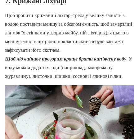
7. Крижані ліхтарі
Щоб зробити крижаний ліхтар, треба у велику ємність з
водою поставити меншу за обсягом ємність, щоб замерзлий
лід між їх стінками утворив майбутній ліхтар. Для цього в
меншу ємність потрібно покласти який-небудь вантаж і
зафіксувати його скотчем.
Щоб лід вийшов прозорим краще брати кип’ячену воду
. У
воду можна додати ягоди (наприклад, заморожену
журавлину), листочки, шишки, соснові і ялинові гілки.