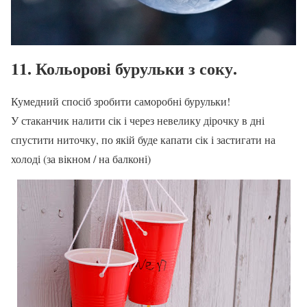
11. Кольорові бурульки з соку.
Кумедний спосіб зробити саморобні бурульки!
У стаканчик налити сік і через невелику дірочку в дні
спустити ниточку, по якій буде капати сік і застигати на
холоді (за вікном / на балконі)