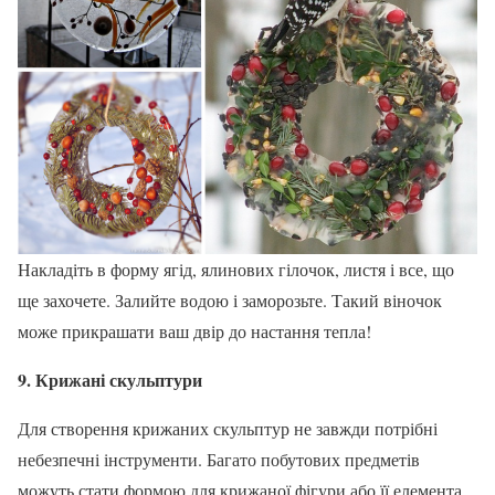
Накладіть в форму ягід, ялинових гілочок, листя і все, що
ще захочете. Залийте водою і заморозьте. Такий віночок
може прикрашати ваш двір до настання тепла!
9. Крижані скульптури
Для створення крижаних скульптур не завжди потрібні
небезпечні інструменти. Багато побутових предметів
можуть стати формою для крижаної фігури або її елемента.