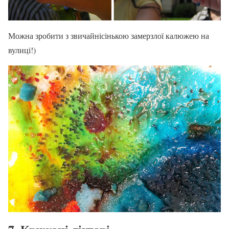
Можна зробити з звичайнісінькою замерзлої калюжею на
вулиці!)