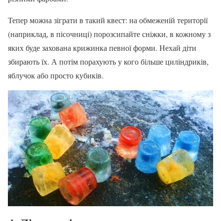
Тепер можна зіграти в такий квест: на обмеженій території
(наприклад, в пісочниці) порозсипайте сніжки, в кожному з
яких буде захована крижинка певної форми. Нехай діти
збирають їх. А потім порахують у кого більше циліндриків,
яблучок або просто кубиків.