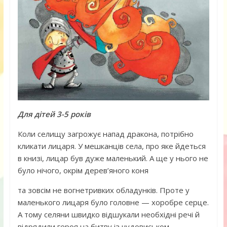
Для дітей 3-5 років
Коли селищу загрожує напад дракона, потрібно
кликати лицаря. У мешканців села, про яке йдеться
в книзі, лицар був дуже маленький. А ще у нього не
було нічого, окрім дерев’яного коня
та зовсім не вогнетривких обладунків. Проте у
маленького лицаря було головне — хоробре серце.
А тому селяни швидко відшукали необхідні речі й
відрядили героя на битву із чудовиськом.