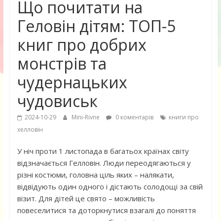
Що почитати на
Геловін дітям: ТОП-5
книг про добрих
монстрів та
чудернацьких
чудовиськ
2024-10-29
Mini-Rivne
0 коментарів
книги про
хелловін
У ніч проти 1 листопада в багатьох країнах світу
відзначається Гелловін. Люди переодягаються у
різні костюми, головна ціль яких – налякати,
відвідують один одного і дістають солодощі за свій
візит. Для дітей це свято – можливість
повеселитися та доторкнутися взагалі до поняття