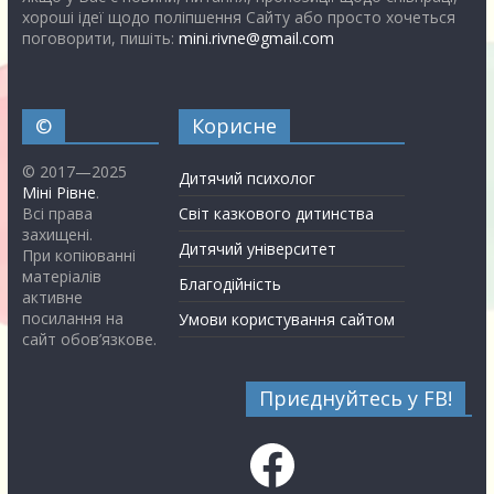
хороші ідеї щодо поліпшення Сайту або просто хочеться
поговорити, пишіть:
mini.rivne@gmail.com
©
Корисне
© 2017—2025
Дитячий психолог
Міні Рівне
.
Всі права
Світ казкового дитинства
захищені.
Дитячий університет
При копіюванні
матеріалів
Благодійність
активне
посилання на
Умови користування сайтом
сайт обов’язкове.
Приєднуйтесь у FB!
Facebook