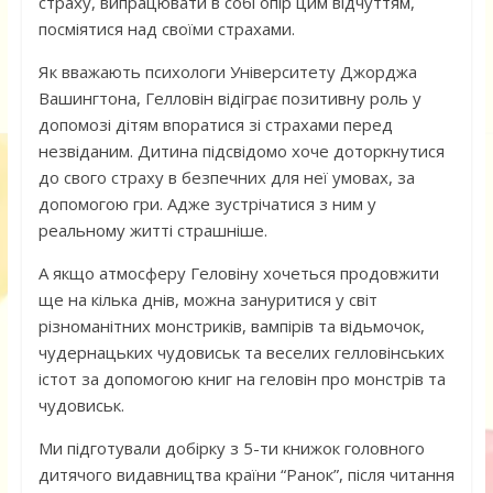
страху, випрацювати в собі опір цим відчуттям,
посміятися над своїми страхами.
Як вважають психологи Університету Джорджа
Вашингтона, Гелловін відіграє позитивну роль у
допомозі дітям впоратися зі страхами перед
незвіданим. Дитина підсвідомо хоче доторкнутися
до свого страху в безпечних для неї умовах, за
допомогою гри. Адже зустрічатися з ним у
реальному житті страшніше.
А якщо атмосферу Геловіну хочеться продовжити
ще на кілька днів, можна зануритися у світ
різноманітних монстриків, вампірів та відьмочок,
чудернацьких чудовиськ та веселих гелловінських
істот за допомогою книг на геловін про монстрів та
чудовиськ.
Ми підготували добірку з 5-ти книжок головного
дитячого видавництва країни “Ранок”, після читання