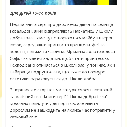
Для дітей 10-14 років
Перша книга серії про двох юних дівчат із селища
Гавальдон, яких відправляють навчатись у Школу
добра і зла. Саме тут створюються майбутні герої
казок, серед яких: принци та принцеси, феї та
велетні, відьми та чаклуни. Мрійлива золотоволоса
Софі, яка має всі задатки, щоб стати принцесою,
несподівано опиняється в Школі зла, у той час, як її
найкраща подруга Агата, що тяжіє до похмурої
естетики, зараховується до Школи добра.
З перших же сторінок ми занурюємося в казковий
та магічний світ. Книги серії “Школа добра і зла”
ідеально підійдуть для підлітків, але навіть
дорослим не зашкодить на якийсь час потрапити у
казковий світ.