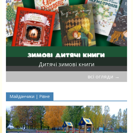
я
Дитячі зимові книги
всі огляди
→
Майданчики | Рівне