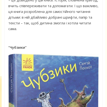
– це доведено у цій книзі. Історія, сповнена пригод,
вчить співпереживати та допомагати. І що важливо,
ця книга розроблена для самостійного читання
дітьми: в ній дбайливо добрані шрифти, папір та
тексти – так, щоб дитина змогла і хотіла читати
сама.
“Чубзики”