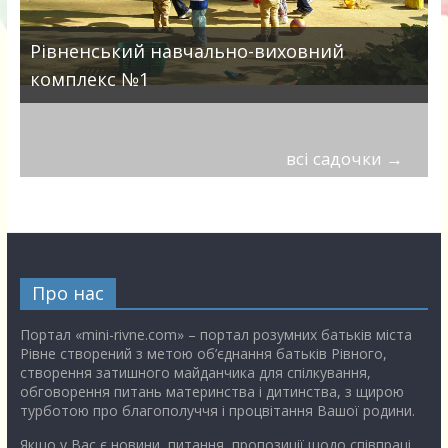
Рівненський навчально-виховний
комплекс №1
всі садочки
→
Про нас
Портал «mini-rivne.com» – портал розумних батьків міста
Рівне створений з метою об’єднання батьків Рівного,
створення затишного майданчика для спілкування,
обговорення питань материнства і дитинства, з щирою
турботою про благополуччя і процвітання Вашої родини.
Якщо у Вас є новини, питання, пропозиції щодо співпраці,