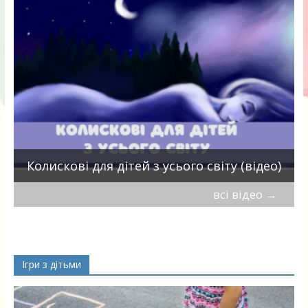
П
Колискові для дітей з усього світу (відео)
всі відео
→
Ігри з дітьми