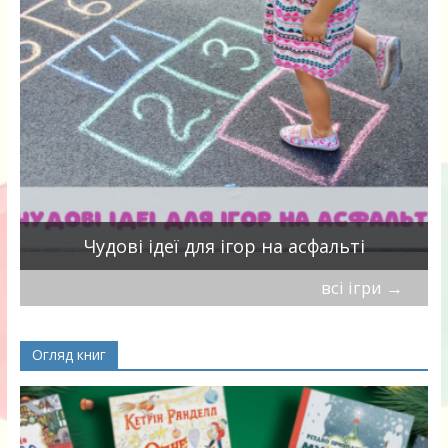
Чудові ідеї для ігор на асфальті
всі ігри
→
Огляд книг