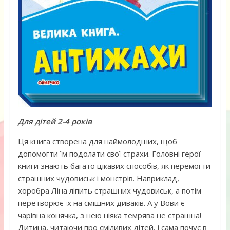
Для дітей 2-4 років
Ця книга створена для наймолодших, щоб
допомогти їм подолати свої страхи. Головні герої
книги знають багато цікавих способів, як перемогти
страшних чудовиськ і монстрів. Наприклад,
хоробра Ліна ліпить страшних чудовиськ, а потім
перетворює їх на смішних диваків. А у Вови є
чарівна конячка, з нею ніяка темрява не страшна!
Дитина, читаючи про сміливих дітей, і сама почує в