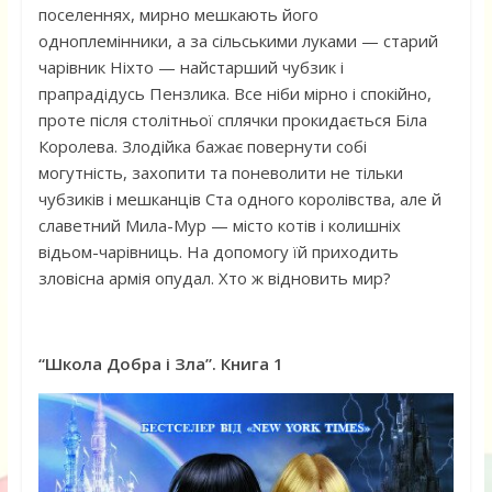
поселеннях, мирно мешкають його
одноплемінники, а за сільськими луками — старий
чарівник Ніхто — найстарший чубзик і
прапрадідусь Пензлика. Все ніби мірно і спокійно,
проте після столітньої сплячки прокидається Біла
Королева. Злодійка бажає повернути собі
могутність, захопити та поневолити не тільки
чубзиків і мешканців Ста одного королівства, але й
славетний Мила-Мур — місто котів і колишніх
відьом-чарівниць. На допомогу їй приходить
зловісна армія опудал. Хто ж відновить мир?
“Школа Добра і Зла”. Книга 1