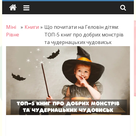
Skip
to
content
Міні
»
Книги
»
Що почитати на Геловін дітям:
Рівне
ТОП-5 книг про добрих монстрів
та чудернацьких чудовиськ