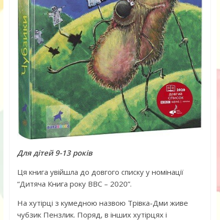
Для дітей 9-13 років
Ця книга увійшла до довгого списку у номінації
“Дитяча Книга року BBC – 2020”.
На хутірці з кумедною назвою Трівка-Дми живе
чубзик Пензлик. Поряд, в інших хутірцях і