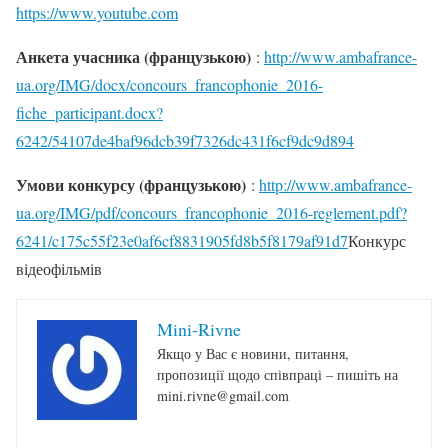
https://www.youtube.com
Анкета учасника (французькою)
:
http://www.ambafrance-
ua.org/IMG/docx/concours_francophonie_2016-
fiche_participant.docx?
6242/54107de4baf96dcb39f7326dc431f6cf9dc9d894
Умови конкурсу (французькою)
:
http://www.ambafrance-
ua.org/IMG/pdf/concours_francophonie_2016-reglement.pdf?
6241/c175c55f23e0af6cf8831905fd8b5f8179af91d7
Конкурс
відеофільмів
Mini-Rivne
Якщо у Вас є новини, питання,
пропозиції щодо співпраці – пишіть на
mini.rivne@gmail.com