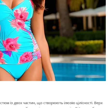
го світу, щоб
Ігри та конкурси на Новий р
вати дітей від
для всієї сім’ї — ідеї для
святкового вечора
стюм із двох частин, що створюють ілюзію цілісності. Верх