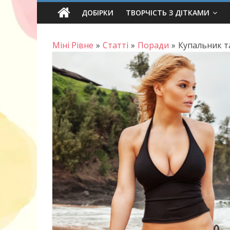
Skip
ДОБІРКИ
ТВОРЧІСТЬ З ДІТКАМИ
to
content
Міні Рівне
»
Статті
»
Поради
»
Купальник та