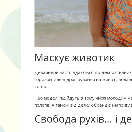
Маскує животик
Дизайнери часто вдаються до декоративних 
горизонтальні драпірування на животі, волани
тощо.
Такі моделі підійдуть в тому числі молодим ма
пологів. А танкіні від деяких брендів (наприк
Свобода рухів… і д