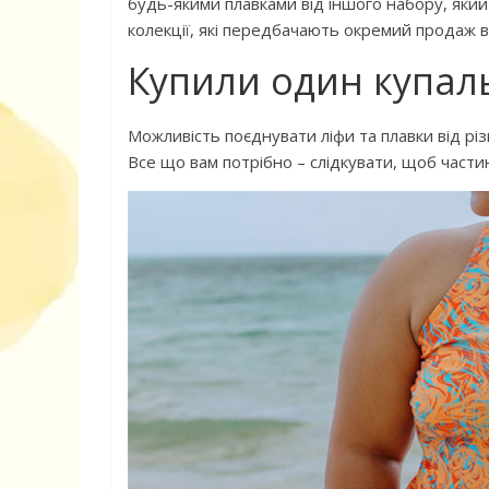
будь-якими плавками від іншого набору, який
колекції, які передбачають окремий продаж в
Дитячий спо
Купили один купал
майданчик на
Можливість поєднувати ліфи та плавки від р
Все що вам потрібно – слідкувати, щоб части
ДНЗ ясла-сад
поглибленого
розвитку – П