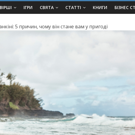
ВІРШІ
ІГРИ
СВЯТА
СТАТТІ
КНИГИ
БІЗНЕС С
нкіні: 5 причин, чому вiн стане вам у пригоді