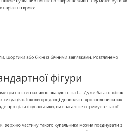
є нижче пупка або повністю закриває живіт. Ліф може бути як
их варіантів крою:
бити дитину»
Що почитати дитині на ніч: 
и, шортики або бікіні із бічними зав’язками. Розглянемо
книжок для сну
андартної фігури
аметри по стегнах явно вказують на L… Дуже багато жінок
их ситуаціях. Інколи продавці дозволять «розполовинити»
йде про цільні купальники, ви взагалі не отримуєте такої
ак, верхню частину такого купальника можна поєднувати з