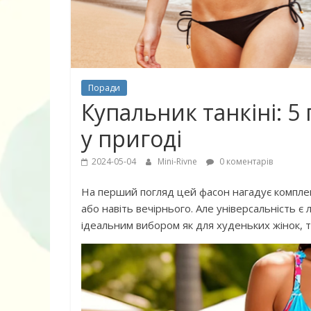
Поради
Купальник танкіні: 5
у пригоді
2024-05-04
Mini-Rivne
0 коментарів
На перший погляд цей фасон нагадує комплек
або навіть вечірнього. Але універсальність є
10 найкращих
ідеальним вибором як для худеньких жінок, 
дітей, що по
питання про