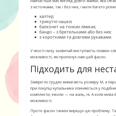
найчастіше має вигляд довгої майки, яка сяга
з кісточками, так і без них, і мати багато різн
халтер;
трикутні чашки;
балконет на тонких лямках;
бандо – з бретельками або без них;
з короткими та довгими рукавами.
Книга «Як лю
У якості низу зазвичай виступають плавки-сліп
Корчак Януш
можливості, які пропонує нам цей фасон.
Підходить для нест
Заміри по грудях вимагають розміру M, а пар
при покупці купальника опиняються у подібн
комплекти, інколи — на жаль, ні. А коли мова 
можливості.
Проте фасон танкіні вирішує цю проблему. Т