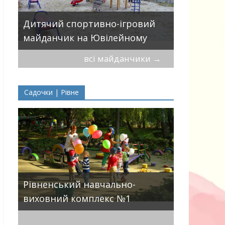
Дитячий 
вулицями
Дитячий спортивно-ігровий
П.Могили
майданчик на Ювілейному
всі майданчики
→
Садочки | Рівне
ДНЗ ясла-
Рівненський навчально-
поглиблен
виховний комплекс №1
розвитку 