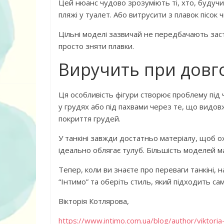
Цей нюанс чудово зрозуміють ті, хто, будучи
пляжі у туалет. Або витрусити з плавок пісок 
Цільні моделі зазвичай не передбачають засті
просто зняти плавки.
Виручить при довго
Ця особливість фігури створює проблему під ч
у грудях або під пахвами через те, що видо
покриття грудей.
У танкіні завжди достатньо матеріалу, щоб ох
ідеально облягає тулуб. Більшість моделей м
Тепер, коли ви знаєте про переваги танкіні, 
“Інтимо” та оберіть стиль, який підходить сам
Вікторія Котлярова,
https://www.intimo.com.ua/blog/author/viktoria-