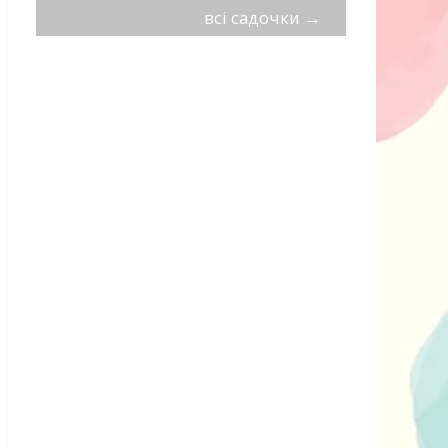
всі садочки
→