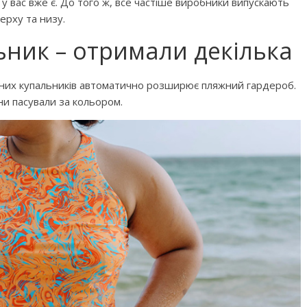
 у вас вже є. До того ж, все частіше виробники випускають
Дитячий спортивно-ігровий
ерху та низу.
ртивно-ігровий
майданчик в парку ім. Т.
ьник – отримали декілька
 Лебединці
Шевченка
ізних купальників автоматично розширює пляжний гардероб.
ни пасували за кольором.
ок №2
 інтелектуального
ізнайко
Приватні садочки Рівного