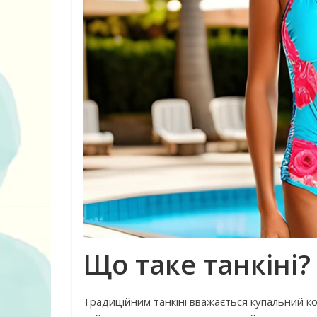
10 ігор з усьо
нарешті відір
планшетів
Що таке танкіні?
Традиційним танкіні вважається купальний ко