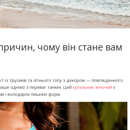
 причин, чому вiн стане вам
т із трусиків та літнього топу з декором — повсякденного
 лише однією з переваг танкіні. Цей
купальник жіночий
є
 фільмів для
Чарівні українські колискові
так і володарок пишних форм.
яснюють складні
пісні для дітей (слова та
сто
музика)