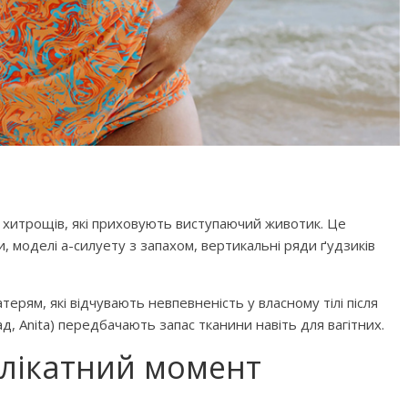
хитрощів, які приховують виступаючий животик. Це
, моделі а-силуету з запахом, вертикальні ряди ґудзиків
терям, які відчувають невпевненість у власному тілі після
лад, Anita) передбачають запас тканини навіть для вагітних.
елікатний момент