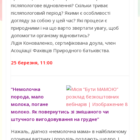
післяпологове відновлення? Скільки триває
післяпологовий період? Якими є особливості
догляду за собою у цей час? Які процеси є
природними і на що варто звертати увагу, щоб
допомогти організму відновитись?
Лідія Коноваленко, сертифікована доула, член
Асоцііації Фахівців Природного батьківства.
25 березня, 11:00
“Немолочна
порода, мало
молока, погане
молоко. Як повернутись зі змішаного чи
штучного вигодовування на грудне”
Нажаль, діагноз «немолочна мама» в найближчому
оточенні вагітних і породіль роздають щедро. І