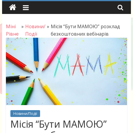
Skip
to
content
Міні
»
Новини/
»
Місія “Бути МАМОЮ” розклад
Рівне
Події
безкоштовних вебінарів
Новини/Події
Місія “Бути МАМОЮ”