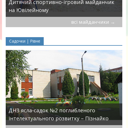
в
Дитячий спортивно-ігровий майданчик
на Ювілейному
всі майданчики
→
Садочки | Рівне
ДНЗ ясла-садок №2 поглибленого
інтелектуального розвитку – Пізнайко