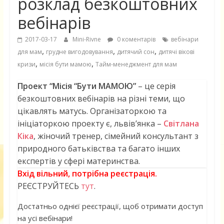
розклад безкоштовних
вебінарів
2017-03-17
Mini-Rivne
0 коментарів
вебінари
,
,
,
для мам
грудне вигодовування
дитячий сон
дитячі вікові
,
,
кризи
місія бути мамою
Тайм-менеджмент для мам
Проект “Місія “Бути МАМОЮ”
– це серія
безкоштовних вебінарів на різні теми, що
цікавлять матусь. Організаторкою та
ініціаторкою проекту є, львів’янка –
Світлана
Кіка
, жіночий тренер, сімейний консультант з
природного батьківства та багато інших
експертів у сфері материнства.
Вхід вільний, потрібна реєстрація.
РЕЄСТРУЙТЕСЬ
тут
.
Достатньо однієї реєстрації, щоб отримати доступ
на усі вебінари!