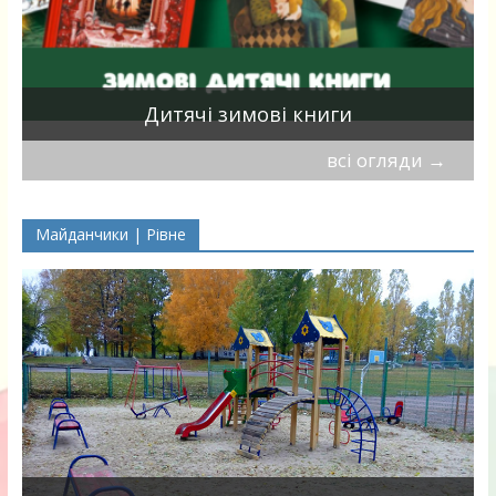
я
Дитячі зимові книги
всі огляди
→
Майданчики | Рівне