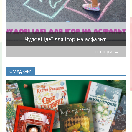
Чудові ідеї для ігор на асфальті
всі ігри
→
Огляд книг