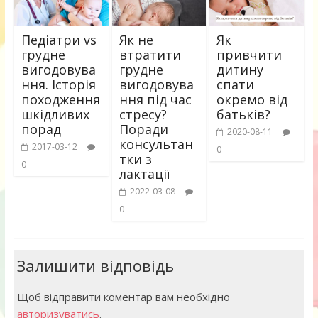
Педіатри vs
Як не
Як
грудне
втратити
привчити
вигодовува
грудне
дитину
ння. Історія
вигодовува
спати
походження
ння під час
окремо від
шкідливих
стресу?
батьків?
порад
Поради
2020-08-11
консультан
2017-03-12
0
тки з
0
лактації
2022-03-08
0
Залишити відповідь
Щоб відправити коментар вам необхідно
авторизуватись
.