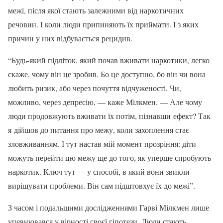
межі, після якої стають залежними від наркотичних
речовин. І коли люди припиняють їх приймати. І з яких
причин у них відбувається рецидив.
“Будь-який підліток, який почав вживати наркотики, легко
скаже, чому він це зробив. Бо це доступно, бо він чи вона
любить ризик, або через почуття відчуженості. Чи,
можливо, через депресію, — каже Мілкмен. — Але чому
люди продовжують вживати їх потім, пізнавши ефект? Так
я дійшов до питання про межу, коли захоплення стає
зловживанням. І тут настав мій момент прозріння: діти
можуть перейти цю межу ще до того, як уперше спробують
наркотик. Ключ тут — у способі, в який вони звикли
вирішувати проблеми. Він сам підштовхує їх до межі”.
З часом і подальшими дослідженнями Гарві Мілкмен лише
упевнювався у вірності своєї гіпотези. Люди стають