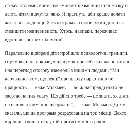
стимуляторами: вони теж змінюють хімічний стан мозку й
дають дітям відчуття, яких ті прагнуть, аби краще долати
життєві складнощі. Хтось отримує спокій, який дозволяє
зменшити невпевненість. Хтось, навпаки, переживає
вдосталь гострих відчуттів”.
Паралельно відібрані діти пройшли психологічні тренінги,
спрямовані на покращення думок про себе та власне життя,
і на перегляд способу взаємодії з іншими людьми. “Ми
керувались тим, що лекції про шкоду наркотиків не
працюють, — каже Мілкмен. — Бо ж насправді ніхто не
звертає на них увагу. Що дійсно треба — це знати, як діяти
на основі отриманої інформації”, — каже Мілкмен. Дітям
сказали, що це програма розрахована на три місяці. Дехто
вирішив залишатись у ній протягом п’яти років.