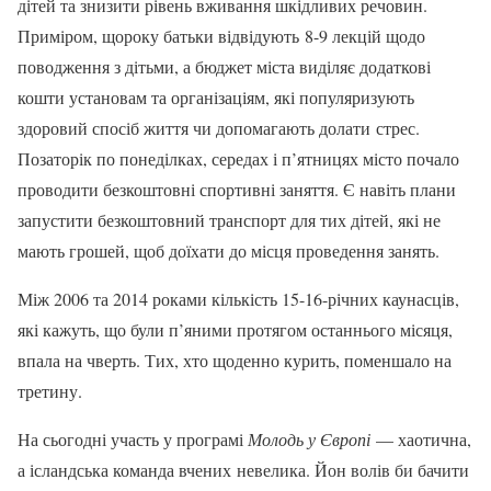
дітей та знизити рівень вживання шкідливих речовин.
Приміром, щороку батьки відвідують 8-9 лекцій щодо
поводження з дітьми, а бюджет міста виділяє додаткові
кошти установам та організаціям, які популяризують
здоровий спосіб життя чи допомагають долати стрес.
Позаторік по понеділках, середах і п’ятницях місто почало
проводити безкоштовні спортивні заняття. Є навіть плани
запустити безкоштовний транспорт для тих дітей, які не
мають грошей, щоб доїхати до місця проведення занять.
Між 2006 та 2014 роками кількість 15-16-річних каунасців,
які кажуть, що були п’яними протягом останнього місяця,
впала на чверть. Тих, хто щоденно курить, поменшало на
третину.
На сьогодні участь у програмі
Молодь у Європі
— хаотична,
а ісландська команда вчених невелика. Йон волів би бачити