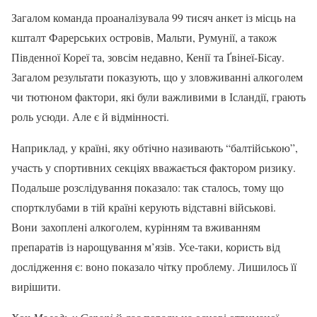
Загалом команда проаналізувала 99 тисяч анкет із місць на
кшталт Фарерських островів, Мальти, Румунії, а також
Південної Кореї та, зовсім недавно, Кенії та Ґвінеї-Бісау.
Загалом результати показують, що у зловживанні алкоголем
чи тютюном фактори, які були важливими в Ісландії, грають
роль усюди. Але є й відмінності.
Наприклад, у країні, яку обтічно називають “балтійською”,
участь у спортивних секціях вважається фактором ризику.
Подальше розслідування показало: так сталось, тому що
спортклубами в тій країні керують відставні військові.
Вони захоплені алкоголем, курінням та вживанням
препаратів із нарощування м’язів. Усе-таки, користь від
дослідження є: воно показало чітку проблему. Лишилось її
вирішити.