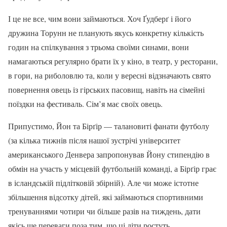
І це не все, чим вони займаються. Хоч Ґудберґ і його
дружина Торунн не планують якусь конкретну кількість
годин на спілкування з трьома своїми синами, вони
намагаються регулярно брати їх у кіно, в театр, у ресторани,
в гори, на риболовлю та, коли у вересні відзначають свято
повернення овець із гірських пасовищ, навіть на сімейні
поїздки на фестиваль. Сім’я має своїх овець.
Припустимо, Йон та Бірґір — талановиті фанати футболу
(за кілька тижнів після нашої зустрічі університет
американського Денвера запропонував Йону стипендію в
обмін на участь у місцевій футбольній команді, а Бірґір грає
в ісландській підлітковій збірній). Але чи може істотне
збільшення відсотку дітей, які займаються спортивними
тренуваннями чотири чи більше разів на тиждень, дати
якісь ще переваги поза тим, що ці діти ростуть