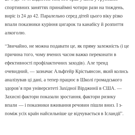
спортивних заняттях принаймні чотири рази на тиждень,
виріс із 24 до 42. Паралельно серед дітей цього віку різко
впали показники куріння цигарок та канабісу й розпиття
алкоголю.
“Звичайно, не можна подавати це, як пряму залежність (і це
причина того, чому вчених часом важко переконати в
ефективності профілактичних заходів). Але тренд
очевидний, — зазначає Альфґейр Крістьянсон, який колись
аналізував ці дані, а тепер працює в Школі громадського
здоров’я при університеті Західної Вірджинії в США. —
Захисні фактори показали зростання, фактори ризику
впали — і показники вживання речовин пішли вниз. І з-
поміж усіх країн найсильніше це відчувається в Ісландії”.