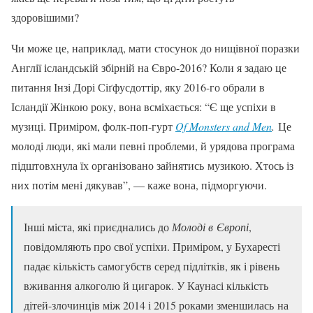
здоровішими?
Чи може це, наприклад, мати стосунок до нищівної поразки
Англії ісландській збірній на Євро-2016? Коли я задаю це
питання Інзі Дорі Сіґфусдоттір, яку 2016-го обрали в
Ісландії Жінкою року, вона всміхається: “Є ще успіхи в
музиці. Приміром, фолк-поп-гурт
Of Monsters and Men
.
Це
молоді люди, які мали певні проблеми, й урядова програма
підштовхнула їх організовано зайнятись музикою. Хтось із
них потім мені дякував”, — каже вона, підморгуючи.
Інші міста, які приєднались до
Молоді в Європі
,
повідомляють про свої успіхи. Приміром, у Бухаресті
падає кількість самогубств серед підлітків, як і рівень
вживання алкоголю й цигарок. У Каунасі кількість
дітей-злочинців між 2014 і 2015 роками зменшилась на