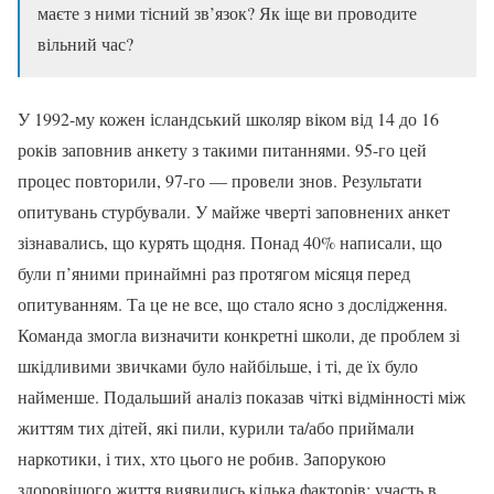
маєте з ними тісний зв’язок? Як іще ви проводите
вільний час?
У 1992-му кожен ісландський школяр віком від 14 до 16
років заповнив анкету з такими питаннями. 95-го цей
процес повторили, 97-го — провели знов. Результати
опитувань стурбували. У майже чверті заповнених анкет
зізнавались, що курять щодня. Понад 40% написали, що
були п’яними принаймні раз протягом місяця перед
опитуванням. Та це не все, що стало ясно з дослідження.
Команда змогла визначити конкретні школи, де проблем зі
шкідливими звичками було найбільше, і ті, де їх було
найменше. Подальший аналіз показав чіткі відмінності між
життям тих дітей, які пили, курили та/або приймали
наркотики, і тих, хто цього не робив. Запорукою
здоровішого життя виявились кілька факторів: участь в