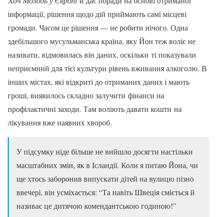
Хоч
Молодь у Європі
й дає поради на основі отриманої
інформації, рішення щодо дій приймають самі місцеві
громади. Часом це рішення — не робити нічого. Одна
здебільшого мусульманська країна, яку Йон теж воліє не
називати, відмовилась він даних, оскільки ті показували
неприємний для тієї культури рівень вживання алкоголю. В
інших містах, які відкриті до отриманих даних і мають
гроші, виявилось складно залучити фінанси на
профілактичні заходи. Там воліють давати кошти на
лікування вже наявних хвороб.
У підсумку ніде більше не вийшло досягти настільки
масштабних змін, як в Ісландії. Коли я питаю Йона, чи
ще хтось заборонив випускати дітей на вулицю пізно
ввечері, він усміхається: “Та навіть Швеція сміється й
називає це дитячою комендантською годиною!”