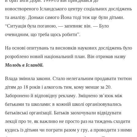
новоствореного Ісландського центру соціальних досліджень
та аналізу. Доньки самого Йона тоді теж ще були дітьми.
“Ситуація була поганою, — запевняє він. — Було
очевидним, що треба щось робити”.
На основі опитувань та висновків наукових досліджень було
розроблено новий національний план. Він отримав назву
.
Молодь в Ісландії
Влада змінила закони. Стало нелегальним продавати тютюн
дітям до 18 років і алкоголь тим, кому менше за 20.
Заборонено й відповідну рекламу. Зміцнено зв’язок між
батьками та школами: в кожній школі організовувались
батьківські організації. Батьків заохочували відвідувати
лекції про те, як важливо не просто раз на тиждень сходити
кудись із дітьми чи пограти разом у гру, а проводити з ними