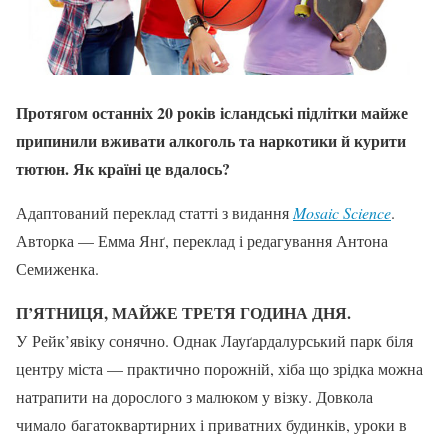
Протягом останніх 20 років ісландські підлітки майже
припинили вживати алкоголь та наркотики й курити
тютюн. Як країні це вдалось?
Адаптований переклад статті з видання
Mosaic Science
.
Авторка — Емма Янґ, переклад і редагування Антона
Семиженка.
П’ЯТНИЦЯ, МАЙЖЕ ТРЕТЯ ГОДИНА ДНЯ.
У Рейк’явіку сонячно. Однак Лауґардалурський парк біля
центру міста — практично порожній, хіба що зрідка можна
натрапити на дорослого з малюком у візку. Довкола
чимало багатоквартирних і приватних будинків, уроки в