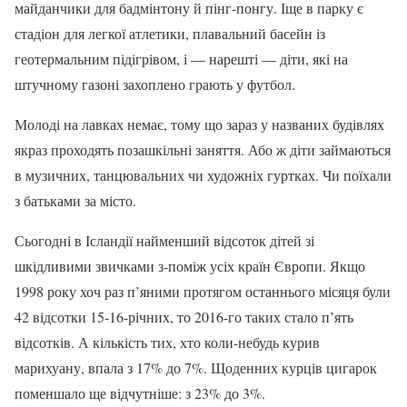
майданчики для бадмінтону й пінг-понгу. Іще в парку є
стадіон для легкої атлетики, плавальний басейн із
геотермальним підігрівом, і — нарешті — діти, які на
штучному газоні захоплено грають у футбол.
Молоді на лавках немає, тому що зараз у названих будівлях
якраз проходять позашкільні заняття. Або ж діти займаються
в музичних, танцювальних чи художніх гуртках. Чи поїхали
з батьками за місто.
Сьогодні в Ісландії найменший відсоток дітей зі
шкідливими звичками з-поміж усіх країн Європи. Якщо
1998 року хоч раз п’яними протягом останнього місяця були
42 відсотки 15-16-річних, то 2016-го таких стало п’ять
відсотків. А кількість тих, хто коли-небудь курив
марихуану, впала з 17% до 7%. Щоденних курців цигарок
поменшало ще відчутніше: з 23% до 3%.