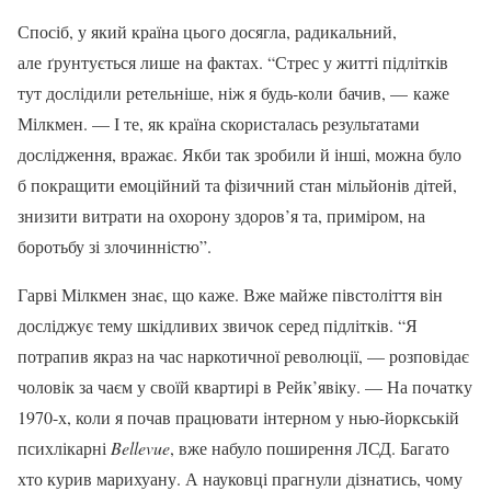
Спосіб, у який країна цього досягла, радикальний,
але ґрунтується лише на фактах. “Стрес у житті підлітків
тут дослідили ретельніше, ніж я будь-коли бачив, — каже
Мілкмен. — І те, як країна скористалась результатами
дослідження, вражає. Якби так зробили й інші, можна було
б покращити емоційний та фізичний стан мільйонів дітей,
знизити витрати на охорону здоров’я та, приміром, на
боротьбу зі злочинністю”.
Гарві Мілкмен знає, що каже. Вже майже півстоліття він
досліджує тему шкідливих звичок серед підлітків. “Я
потрапив якраз на час наркотичної революції, — розповідає
чоловік за чаєм у своїй квартирі в Рейк’явіку. — На початку
1970-х, коли я почав працювати інтерном у нью-йоркській
психлікарні
Bellevue
, вже набуло поширення ЛСД. Багато
хто курив марихуану. А науковці прагнули дізнатись, чому