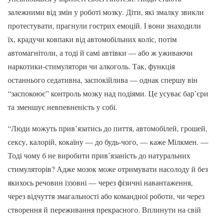
залежними від змін у роботі мозку. Діти, які змалку звикли
протестувати, прагнули гострих емоцій. І вони знаходили
їх, крадучи ковпаки від автомобільних коліс, потім
автомагнітоли, а тоді й самі автівки — або ж уживаючи
наркотики-стимулятори чи алкоголь. Так, функція
останнього седативна, заспокійлива — однак спершу він
“заспокоює” контроль мозку над подіями. Це усуває бар’єри
та зменшує невпевненість у собі.
“Люди можуть прив’язатись до пиття, автомобілей, грошей,
сексу, калорій, кокаїну — до будь-чого, — каже Мілкмен. —
Тоді чому б не виробити прив’язаність до натуральних
стимуляторів? Адже мозок може отримувати насолоду й без
якихось речовин іззовні — через фізичні навантаження,
через відчуття змагальності або командної роботи, чи через
створення й переживання прекрасного. Вплинути на свій