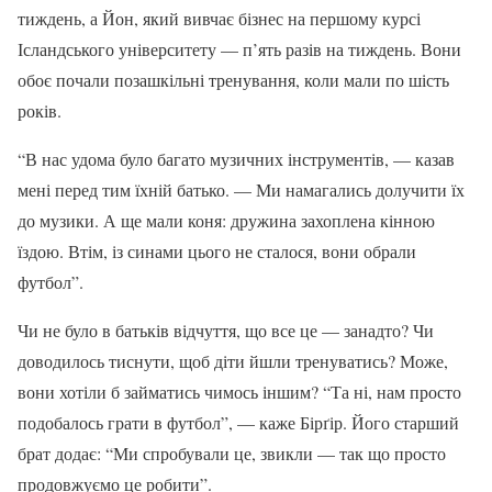
тиждень, а Йон, який вивчає бізнес на першому курсі
Ісландського університету — п’ять разів на тиждень. Вони
обоє почали позашкільні тренування, коли мали по шість
років.
“В нас удома було багато музичних інструментів, — казав
мені перед тим їхній батько. — Ми намагались долучити їх
до музики. А ще мали коня: дружина захоплена кінною
їздою. Втім, із синами цього не сталося, вони обрали
футбол”.
Чи не було в батьків відчуття, що все це — занадто? Чи
доводилось тиснути, щоб діти йшли тренуватись? Може,
вони хотіли б займатись чимось іншим? “Та ні, нам просто
подобалось грати в футбол”, — каже Бірґір. Його старший
брат додає: “Ми спробували це, звикли — так що просто
продовжуємо це робити”.