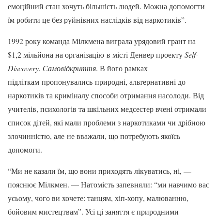
емоційний стан хочуть більшість людей. Можна допомогти
їм робити це без руйнівних наслідків від наркотиків”.
1992 року команда Мілкмена виграла урядовий грант на
$1,2 мільйона на організацію в місті Денвер проекту
Self-
Discovery
,
Самовідкриття
. В його рамках
підліткам пропонувались природні, альтернативні до
наркотиків та криміналу способи отримання насолоди. Від
учителів, психологів та шкільних медсестер вчені отримали
список дітей, які мали проблеми з наркотиками чи дрібною
злочинністю, але не вважали, що потребують якоїсь
допомоги.
“Ми не казали їм, що вони приходять лікуватись, ні, —
пояснює Мілкмен. — Натомість запевняли: “ми навчимо вас
усьому, чого ви хочете: танцям, хіп-хопу, малюванню,
бойовим мистецтвам”. Усі ці заняття є природними