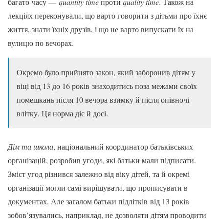
багато часу —
quantity time
проти
quality time
. Також на
лекціях переконували, що варто говорити з дітьми про їхнє
життя, знати їхніх друзів, і що не варто випускати їх на
вулицю по вечорах.
Окремо було прийнято закон, який заборонив дітям у
віці від 13 до 16 років знаходитись поза межами своїх
помешкань після 10 вечора взимку й після опівночі
влітку. Ця норма діє й досі.
Дім та школа
, національний координатор батьківських
організацій, розробив угоди, які батьки мали підписати.
Зміст угод різнився залежно від віку дітей, та й окремі
організації могли самі вирішувати, що прописувати в
документах. Але загалом батьки підлітків від 13 років
зобов’язувались, наприклад, не дозволяти дітям проводити