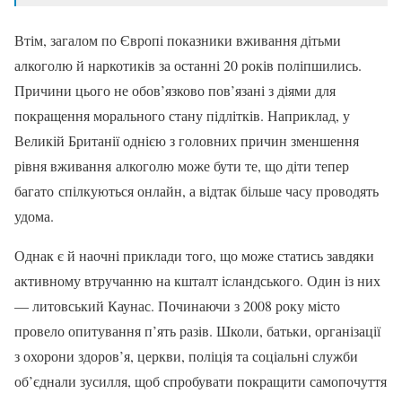
Втім, загалом по Європі показники вживання дітьми
алкоголю й наркотиків за останні 20 років поліпшились.
Причини цього не обов’язково пов’язані з діями для
покращення морального стану підлітків. Наприклад, у
Великій Британії однією з головних причин зменшення
рівня вживання алкоголю може бути те, що діти тепер
багато спілкуються онлайн, а відтак більше часу проводять
удома.
Однак є й наочні приклади того, що може статись завдяки
активному втручанню на кшталт ісландського. Один із них
— литовський Каунас. Починаючи з 2008 року місто
провело опитування п’ять разів. Школи, батьки, організації
з охорони здоров’я, церкви, поліція та соціальні служби
об’єднали зусилля, щоб спробувати покращити самопочуття