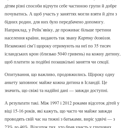
дітям різні способи відчути себе частиною групи й добре
почуватись. А щоб участь у заняттях могли взяти й діти з
бідних родин, для них було передбачено допомогу.
Наприклад, у Рейк’явіку, де проживає більше третини
населення країни, видають так звану
Картку дозвілля
.
Незаможні сім’ї щороку отримують на неї по 35 тисяч
ісландських крон (близько 5040 гривень) на кожну дитину,
щоб платити за подібні позашкільні заняття чи секції.
Опитування, що важливо, продовжились. Щороку одну
анкету заповнює майже кожна дитина в Ісландії. Це
значить, що свіжі та надійні дані — завжди доступні.
А результати такі. Між 1997 і 2012 роками відсоток дітей у
віці 15-16 років, які кажуть, що часто чи майже завжди
проводять свій час на тижні з батьками, виріс удвічі — з
23% до 46%. Відсоток тих, хто брав участь у групових