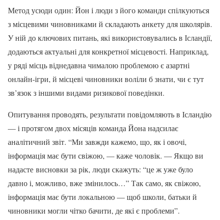
Метод усюди один: Йон і люди з його команди спілкуються
з місцевими чиновниками й складають анкету для школярів.
У ній до ключових питань, які використовувались в Ісландії,
додаються актуальні для конкретної місцевості. Наприклад,
у ряді місць віднедавна чималою проблемою є азартні
онлайн-ігри, й місцеві чиновники воліли б знати, чи є тут
зв’язок з іншими видами ризикової поведінки.
Опитування проводять, результати повідомляють в Ісландію
— і протягом двох місяців команда Йона надсилає
аналітичний звіт. “Ми завжди кажемо, що, як і овочі,
інформація має бути свіжою, — каже чоловік. — Якщо ви
надасте висновки за рік, люди скажуть: “це ж уже було
давно і, можливо, вже змінилось…” Так само, як свіжою,
інформація має бути локальною — щоб школи, батьки й
чиновники могли чітко бачити, де які є проблеми”.