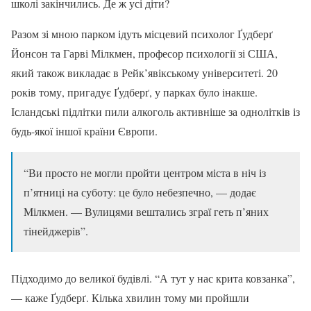
школі закінчились. Де ж усі діти?
Разом зі мною парком ідуть місцевий психолог Ґудберґ
Йонсон та Гарві Мілкмен, професор психології зі США,
який також викладає в Рейк’явікському університеті. 20
років тому, пригадує Ґудберґ, у парках було інакше.
Ісландські підлітки пили алкоголь активніше за однолітків із
будь-якої іншої країни Європи.
“Ви просто не могли пройти центром міста в ніч із
п’ятниці на суботу: це було небезпечно, — додає
Мілкмен. — Вулицями вештались зграї геть п’яних
тінейджерів”.
Підходимо до великої будівлі. “А тут у нас крита ковзанка”,
— каже Ґудберґ. Кілька хвилин тому ми пройшли