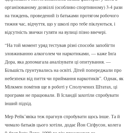
організованому дозвіллі (особливо спортивному) 3-4 рази
на тиждень, проведений із батьками протягом робочого
тижня час, відчуття, що у школі про тебе піклуються, і
відсутність звички гуляти на вулиці пізно ввечері.
“На той момент уряд тестував різні способи запобігти
зловживанню алкоголем чи наркотиками, — каже Інґа
Дора, яка допомагала аналізувати ці опитування. —
Більшість ґрунтувались на освіті. Дітей попереджали про
небезпеки від пиття чи приймання наркотиків”. Однак, як
Мілкмен помітив ще в роботі у Сполучених Штатах, ці
програми не працювали. В Ісландії захотіли спробувати
інший підхід.
Мер Рейк’явіка теж прагнув спробувати щось інше. Та й
чимало батьків цього хотіли, додає Йон Сіґфусон, колега
й брат Інґи Дори. 1999-го він приєднався до