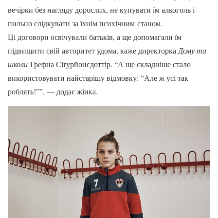
вечірки без нагляду дорослих, не купувати їм алкоголь і
пильно слідкувати за їхнім психічним станом.
Ці договори освічували батьків, а ще допомагали їм
підвищити свій авторитет удома, каже директорка
Дому та
школи
Грефна Сіґурйонсдоттір. “А ще складніше стало
використовувати найстарішу відмовку: “Але ж усі так
роблять!””, — додає жінка.