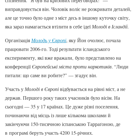
спізнення. “Я був на кризових переговорах!” —
виправдовується він. Чоловік воліє не розкривати деталей,
але це точно було одне з міст десь в іншому куточку світу,
яка зараз намагається втілити в себе ідеї
Молоді в Ісландії
.
Організація
Молодь у Європі
, яку Йон очолює, почала
працювати 2006-го. Тоді результати ісландського
експерименту, які вже вражали, було представлено на
конференції
Європейські міста проти наркотиків
. “Люди
питали: що саме ви робите?” — згадує він.
Участь у
Молоді в Європі
відбувається на рівні міст, а не
держав. Першого року таких учасників було вісім. На
сьогодні — 35 у 17 країнах. Це дуже різні поселення,
починаючи від місць із лише кількома школами й
закінчуючи 150-тисячною іспанською Тарраґоною, де
в програмі беруть участь 4200 15-річних.