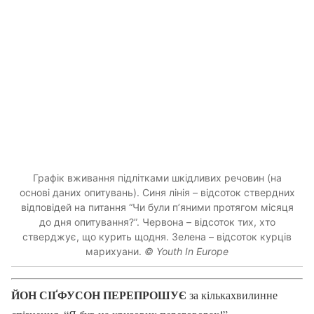
Графік вживання підлітками шкідливих речовин (на
основі даних опитувань). Синя лінія – відсоток ствердних
відповідей на питання “Чи були п’яними протягом місяця
до дня опитування?”. Червона – відсоток тих, хто
стверджує, що курить щодня. Зелена – відсоток курців
марихуани.
© Youth In Europe
ЙОН СІҐФУСОН ПЕРЕПРОШУЄ
за кількахвилинне