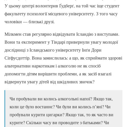
У цьому центрі волонтерив Ґудберґ, на той час іще студент
факультету психології місцевого університету. З того часу
чоловіки — близькі друзі.
Мілкмен став регулярно відвідувати Ісландію з виступами.
Вони та експеримент у Тіндарі привернули увагу молодої
дослідниці з Ісландського університету Інґи Дори
Сіґфусдоттір. Вона замислилась: а що, як сприймати здорові
альтернативи наркотикам і алкоголю не як спосіб
допомогти дітям вирішити проблеми, а як засіб взагалі
відвернути увагу дітей від шкідливих звичок?
Чи пробували ви колись алкогольні напої? Якщо так,
коли це було востаннє? Чи були ви колись п’яні? Чи
пробували курити цигарки? Якщо так, то як часто ви
курите? Скільки часу ви проводите з батьками? Чи