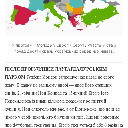
У програмі «Молодь у Європі» беруть участь міста з
понад десяти країн. Українських серед них немає.
ПІСЛЯ ПРОГУЛЯНКИ ЛАУҐАРДАЛУРСЬКИМ
ПАРКОМ
Ґудберґ Йонсон запрошує нас назад до свого
дому. В садку на задньому дворі — двоє його старших
синів, 21-річний Йон Конрад та 15-річний Бірґір Ісар.
Перекидаюсь із ними кількома фразами про пиття й
куріння. Йон алкоголь вживає, а от Бірґір каже, що не знає
нікого у своїй школі, хто б курив чи пив. Іще ми говоримо
про футбольні тренування. Бірґір тренується 5 або 6 разів на