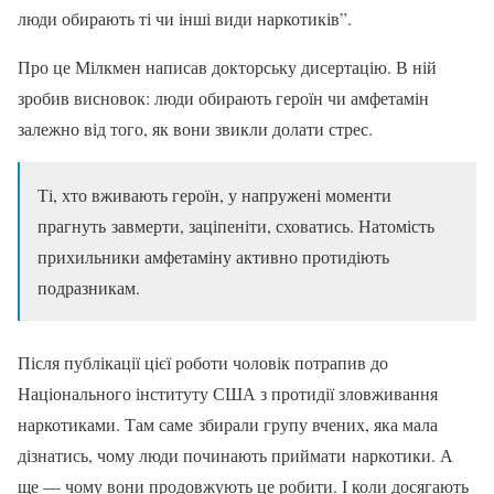
люди обирають ті чи інші види наркотиків”.
Про це Мілкмен написав докторську дисертацію. В ній
зробив висновок: люди обирають героїн чи амфетамін
залежно від того, як вони звикли долати стрес.
Ті, хто вживають героїн, у напружені моменти
прагнуть завмерти, заціпеніти, сховатись. Натомість
прихильники амфетаміну активно протидіють
подразникам.
Після публікації цієї роботи чоловік потрапив до
Національного інституту США з протидії зловживання
наркотиками. Там саме збирали групу вчених, яка мала
дізнатись, чому люди починають приймати наркотики. А
ще — чому вони продовжують це робити. І коли досягають