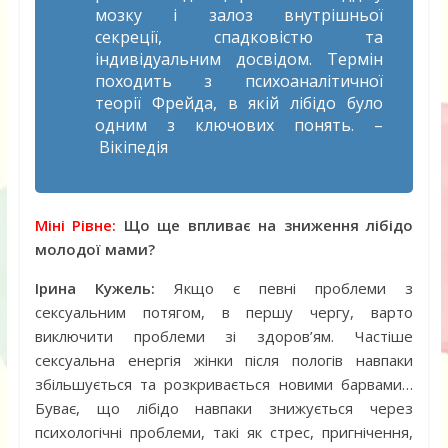
мозку і залоз внутрішньої
секреції, спадковістю та
індивідуальним досвідом. Термін
походить з психоаналітичної
теорії Фрейда, в якій лібідо було
одним з ключових понять. –
Вікіпедія
Міні Рівне:
Що ще впливає на зниження лібідо
молодої мами?
Ірина Кужель:
Якщо є певні проблеми з
сексуальним потягом, в першу чергу, варто
виключити проблеми зі здоров’ям. Частіше
сексуальна енергія жінки після пологів навпаки
збільшується та розкривається новими барвами…
Буває, що лібідо навпаки знижується через
психологічні проблеми, такі як стрес, пригнічення,