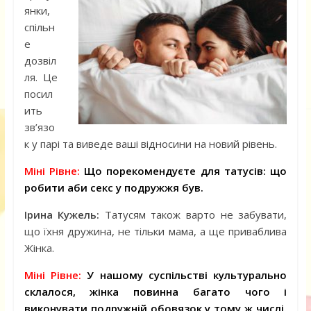
янки,
спільн
е
дозвіл
ля. Це
посил
ить
зв’язо
к у парі та виведе ваші відносини на новий рівень.
Міні Рівне:
Що порекомендуєте для татусів: що
робити аби секс у подружжя був.
Ірина Кужель:
Татусям також варто не забувати,
що їхня дружина, не тільки мама, а ще приваблива
Жінка.
Міні Рівне:
У нашому суспільстві культурально
склалося, жінка повинна багато чого і
виконувати подружній обовязок у тому ж числі.