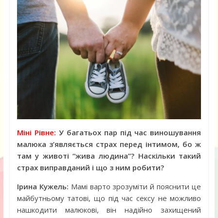
Міні Рівне:
У багатьох пар під час виношування
малюка з’являється страх перед інтимом, бо ж
там у животі “жива людина”? Наскільки такий
страх виправданий і що з ним робити?
Ірина Кужель:
Мамі варто зрозуміти й пояснити це
майбутньому татові, що під час сексу не можливо
нашкодити малюкові, він надійно захищений