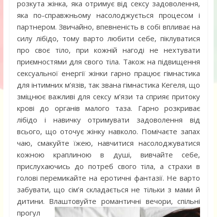
розкута жінка, яка отримує від сексу задоволення,
яка по-справжньому насолоджується процесом і
партнером. Звичайно, впевненість в собі впливає на
силу лібідо, тому варто любити себе, піклуватися
про своє тіло, при кожній нагоді не нехтувати
приємностями для свого тіла. Також на підвищення
сексуальної енергії жінки гарно працює гімнастика
для інтимних м’язів, так звана гімнастика Кегеля, що
зміцнює важливі для сексу м’язи та сприяє притоку
крові до органів малого таза. Гарно розкриває
лібідо і навичку отримувати задоволення від
всього, що оточує жінку навколо. Помічаєте запах
чаю, смакуйте їжею, навчитися насолоджуватися
кожною краплиною в душі, вивчайте себе,
прислухаючись до потреб свого тіла, а страхи в
голові перемикайте на еротичні фантазії. Не варто
забувати, що сім’я складається не тільки з мами й
дитини.
Влаштовуйте романтичні вечори, спільні
прогул