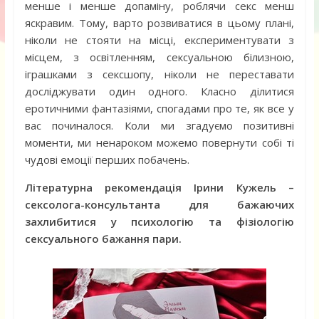
менше і менше допаміну, роблячи секс менш
яскравим. Тому, варто розвиватися в цьому плані,
ніколи не стояти на місці, експериментувати з
місцем, з освітленням, сексуальною білизною,
іграшками з сексшопу, ніколи не переставати
досліджувати один одного. Класно ділитися
еротичними фантазіями, спогадами про те, як все у
вас починалося. Коли ми згадуємо позитивні
моменти, ми ненароком можемо повернути собі ті
чудові емоції перших побачень.
Літературна рекомендація Ірини Кужель –
сексолога-консультанта для бажаючих
захлибитися у психологію та фізіологію
сексуального бажання пари.