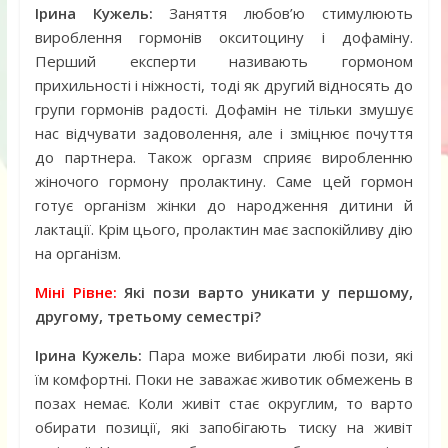
Ірина Кужель:
Заняття любов’ю стимулюють
вироблення гормонів окситоцину і дофаміну.
Перший експерти називають гормоном
прихильності і ніжності, тоді як другий відносять до
групи гормонів радості. Дофамін не тільки змушує
нас відчувати задоволення, але і зміцнює почуття
до партнера. Також оргазм сприяє виробленню
жіночого гормону пролактину. Саме цей гормон
готує організм жінки до народження дитини й
лактації. Крім цього, пролактин має заспокійливу дію
на організм.
Міні Рівне:
Які пози варто уникати у першому,
другому, третьому семестрі?
Ірина Кужель:
Пара може вибирати любі пози, які
їм комфортні. Поки не заважає животик обмежень в
позах немає. Коли живіт стає округлим, то варто
обирати позиції, які запобігають тиску на живіт