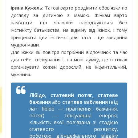
Ірина Кужель:
Татові варто розділити обов’язки по
догляду за дитиною з мамою. Жінкам варто
пам’ятати, що чоловіки народжуються без
інстинкту батьківства, на відміну від жінок, і тому
прищепити цей інстинкт для тата – це завдання
мудрої мами.
Для жінки як повітря потрібний відпочинок та час
для себе, спілкування і, на мою думку, це в силах
організувати кожен дорослий, не інфантильний,
мужчина.
Лібідо
,
статевий потяг
,
статеве
бажання
або
статеве ваблення
(від
лат. libido — прагнення, бажання,
потяг) — сексуальна енергія,
кількість якої пов’язана зі стадією
статевого розвитку,
роботою діенцефального відділу