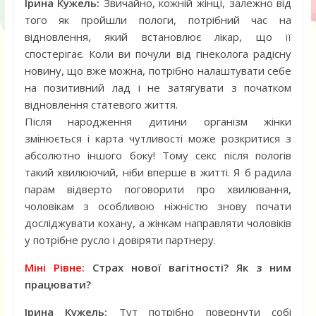
Ірина Кужель:
Звичайно, кожній жінці, залежно від
того як пройшли пологи, потрібний час на
відновлення, який встановлює лікар, що її
спостерігає. Коли ви почули від гінеколога радісну
новину, що вже можна, потрібно налаштувати себе
на позитивний лад і не затягувати з початком
відновлення статевого життя.
Після народження дитини організм жінки
змінюється і карта чутливості може розкритися з
абсолютно іншого боку! Тому секс після пологів
такий хвилюючий, ніби вперше в житті. Я б радила
парам відверто поговорити про хвилювання,
чоловікам з особливою ніжністю знову почати
досліджувати кохану, а жінкам направляти чоловіків
у потрібне русло і довіряти партнеру.
Міні Рівне:
Страх нової вагітності? Як з ним
працювати?
Ірина Кужель:
Тут потрібно повернути собі