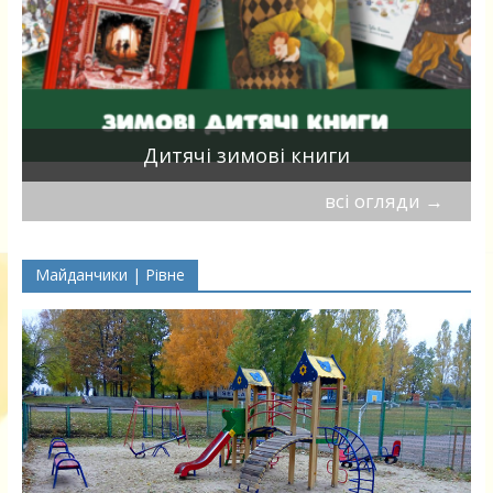
я
Дитячі зимові книги
всі огляди
→
Майданчики | Рівне