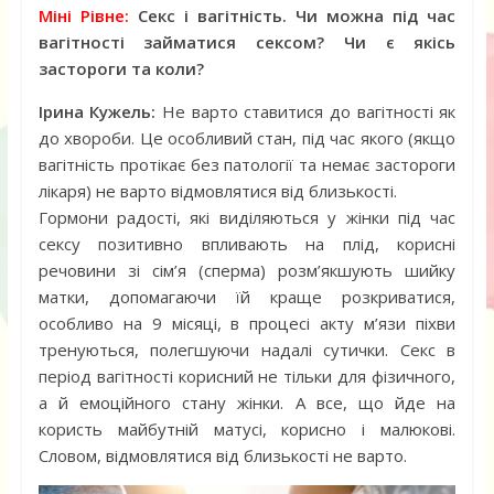
Міні Рівне:
Секс і вагітність. Чи можна під час
вагітності займатися сексом? Чи є якісь
застороги та коли?
Ірина Кужель:
Не варто ставитися до вагітності як
до хвороби. Це особливий стан, під час якого (якщо
вагітність протікає без патології та немає застороги
лікаря) не варто відмовлятися від близькості.
Гормони радості, які виділяються у жінки під час
сексу позитивно впливають на плід, корисні
речовини зі сім’я (сперма) розм’якшують шийку
матки, допомагаючи їй краще розкриватися,
особливо на 9 місяці, в процесі акту м’язи піхви
тренуються, полегшуючи надалі сутички. Секс в
період вагітності корисний не тільки для фізичного,
а й емоційного стану жінки. А все, що йде на
користь майбутній матусі, корисно і малюкові.
Словом, відмовлятися від близькості не варто.