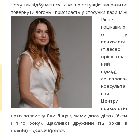
Чому так відбувається та як цю ситуацію виправити:
повернути вогонь і пристрасть у стосунки пари Міні
Рівне
поцікавило
ся у
психолога
(тілесно-
орієнтова
ний
підхід),
сексолога-
консульта
нта
Центру
психологіч
ного розвитку Яни Ліщук, мами двох діток (6-ти
і 1-го року), щасливої дружини (12 років в
шлюбі) –
Ірини Кужель
.