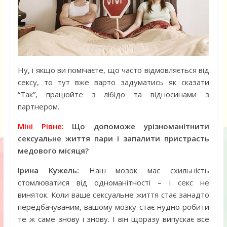
Ну, і якщо ви помічаєте, що часто відмовляється від
сексу, то тут вже варто задуматись як сказати
“Так”, працюйте з лібідо та відносинами з
партнером.
Міні Рівне:
Що допоможе урізноманітнити
сексуальне життя пари і запалити пристрасть
медового місяця?
Ірина Кужель:
Наш мозок має схильність
стомлюватися від одноманітності – і секс не
виняток. Коли ваше сексуальне життя стає занадто
передбачуваним, вашому мозку стає нудно робити
те ж саме знову і знову. І він щоразу випускає все