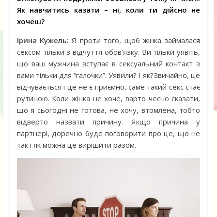
Я
к навчитись казати – ні, коли ти дійсно не
хочеш?
Ірина Кужель:
Я проти того, щоб жінка займалася
сексом тільки з відчуття обов’язку. Ви тільки уявіть,
що ваш мужчина вступає в сексуальний контакт з
вами тільки для “галочки”. Уявили? І як?Звичайно, це
відчувається і це не є приємно, саме такий секс стає
рутиною. Коли жінка не хоче, варто чесно сказати,
що я сьогодні не готова, не хочу, втомлена, тобто
відверто назвати причину. Якщо причина у
партнері, доречно буде поговорити про це, що не
так і як можна це вирішити разом.