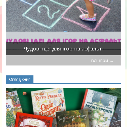
Чудові ідеї для ігор на асфальті
всі ігри
→
Огляд книг