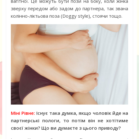
вагітної. Це можуть бути пози на боку, коли жінка
зверху передом або задом до партнера, так звана
колінно-ліктьова поза (Doggy style), стоячи тощо.
Міні Рівне:
Існує така думка, якщо чоловік йде на
партнерські пологи, то потім він не хотітиме
своєї жінки? Що ви думаєте з цього приводу?