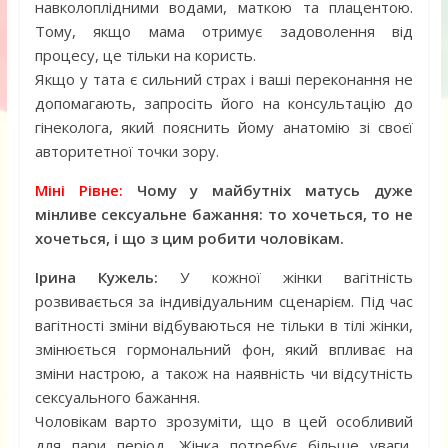
навколоплідними водами, маткою та плацентою.
Тому, якщо мама отримує задоволення від
процесу, це тільки на користь.
Якщо у тата є сильний страх і ваші переконання не
допомагають, запросіть його на консультацію до
гінеколога, який пояснить йому анатомію зі своєї
авторитетної точки зору.
Міні Рівне:
Чому у майбутніх матусь дуже
мінливе сексуальне бажання: то хочеться, то не
хочеться, і що з цим робити чоловікам.
Ірина Кужель:
У кожної жінки вагітність
розвивається за індивідуальним сценарієм. Під час
вагітності зміни відбуваються не тільки в тілі жінки,
змінюється гормональний фон, який впливає на
зміни настрою, а також на наявність чи відсутність
сексуального бажання.
Чоловікам варто зрозуміти, що в цей особливий
для пари період, Жінка потребує більше уваги,