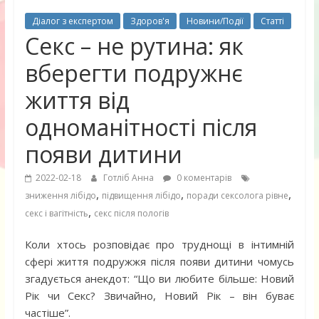
Діалог з експертом
Здоров'я
Новини/Події
Статті
Секс – не рутина: як
вберегти подружнє
життя від
одноманітності після
появи дитини
2022-02-18
Готліб Анна
0 коментарів
,
,
,
зниження лібідо
підвищення лібідо
поради сексолога рівне
,
секс і вагітність
секс після пологів
Коли хтось розповідає про труднощі в інтимній
сфері життя подружжя після появи дитини чомусь
згадується анекдот: “Що ви любите більше: Новий
Рік чи Секс? Звичайно, Новий Рік – він буває
частіше”.