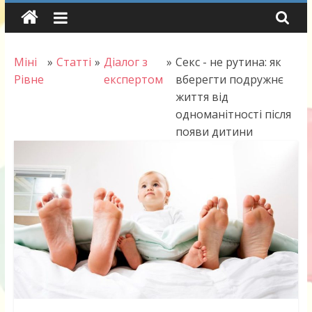
Skip
to
content
Міні
»
Статті
»
Діалог з
»
Секс - не рутина: як
Рівне
експертом
вберегти подружнє
життя від
одноманітності після
появи дитини