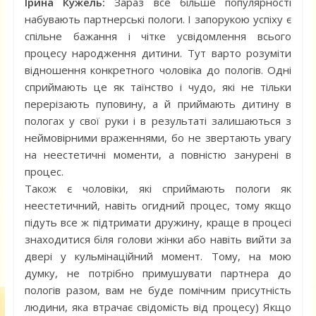
Ірина Кужель:
Зараз все більше популярності
набувають партнерські пологи. І запорукою успіху є
спільне бажання і чітке усвідомлення всього
процесу народження дитини. Тут варто розуміти
відношення конкретного чоловіка до пологів. Одні
сприймають це як таїнство і чудо, які не тільки
перерізають пуповину, а й приймають дитину в
пологах у свої руки і в результаті залишаються з
неймовірними враженнями, бо не звертають увагу
на неестетичні моменти, а повністю занурені в
процес.
Також є чоловіки, які сприймають пологи як
неестетичний, навіть огидний процес, тому якщо
підуть все ж підтримати дружину, краще в процесі
знаходитися біля голови жінки або навіть вийти за
двері у кульмінаційний момент. Тому, на мою
думку, не потрібно примушувати партнера до
пологів разом, вам не буде помічним присутність
людини, яка втрачає свідомість від процесу) Якщо