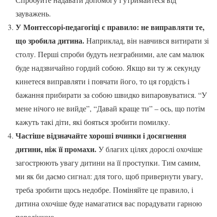
зауважень.
У Монтессорі-педагогіці є правило: не виправляти те,
що зробила дитина.
Наприклад, він навчився витирати зі
столу. Перші спроби будуть незграбними, але сам малюк
буде надзвичайно гордий собою. Якщо ви ту ж секунду
кинетеся виправляти і повчати його, то ця гордість і
бажання прибирати за собою швидко випаровуватися. “У
мене нічого не вийде”, “Давай краще ти” – ось, що потім
кажуть такі діти, які бояться зробити помилку.
Частіше відзначайте хороші вчинки і досягнення
дитини, ніж її промахи.
У благих цілях дорослі охочіше
загострюють увагу дитини на її проступки. Тим самим,
ми як би даємо сигнал: для того, щоб привернути увагу,
треба зробити щось недобре. Поміняйте це правило, і
дитина охочіше буде намагатися вас порадувати гарною
поведінкою.