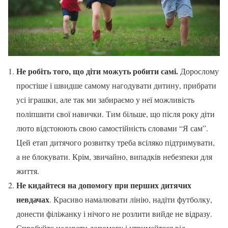
Не робіть того, що діти можуть робити самі.
Дорослому
простіше і швидше самому нагодувати дитину, прибрати
усі іграшки, але так ми забираємо у неї можливість
поліпшити свої навички. Тим більше, що після року діти
люто відстоюють свою самостійність словами “Я сам”.
Цей етап дитячого розвитку треба всіляко підтримувати,
а не блокувати. Крім, звичайно, випадків небезпеки для
життя.
Не кидайтеся на допомогу при перших дитячих
невдачах
. Красиво намалювати лінію, надіти футболку,
донести філіжанку і нічого не розлити вийде не відразу.
Спробуйте надавати допомогу і утримайтеся від