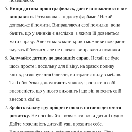
Якщо дитина проштрафилась, дайте їй можливість все
виправити.
Розмалювала підлогу фарбами? Нехай
допоможе її помити. Виправляючи свої помилки, вона
бачить, що у вчинків є наслідки, з якими їй доведеться
мати справу. Але батьківський крик і можливе покарання
змусять її боятися, але не навчать виправляти помилки.
Залучайте дитину до домашніх справ.
Нехай це буде
щось просте і посильну для її віку, на зразок поливу
квітів, розвішування білизни, витирання пилу з меблів.
Такі обов’язки допомагають малюку зростити в собі
впевненість, що у нього виходить і що він вносить свій
внесок в сім’ю.
Зробіть вільну гру пріоритетною в питанні дитячого
розвитку.
Не поспішайте розважати, коли дитині нудно.
Дайте можливість дитячій уяві проявити себе.
Використовуйте гру в спілкуванні з дитиною. Діти