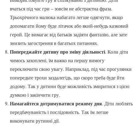
вчаться під час гри – зовсім не абстрактна фраза.
Трьохрічного малюка набагато легше одягнути, якщо
допомагати йому буде літачок або який-небудь казковий
герой. Це вимагає від батьків задіяти фантазію, але зате
знизить загострення в багатьох питаннях.
Попереджайте дитину про зміну діяльності
. Коли діти
чимось захоплені, їм важко на першу вимогу
переключити свою увагу. Наприклад, під час прогулянки
попередьте трохи заздалегідь, що скоро треба буде йти
додому. Так у дитини буде можливість змиритися з цією
думкою і закінчити гру.
Намагайтеся дотримуватися режиму дня
. Діти люблять
передбачуваність і послідовність. Так їм легше
виконувати рутинні дії.