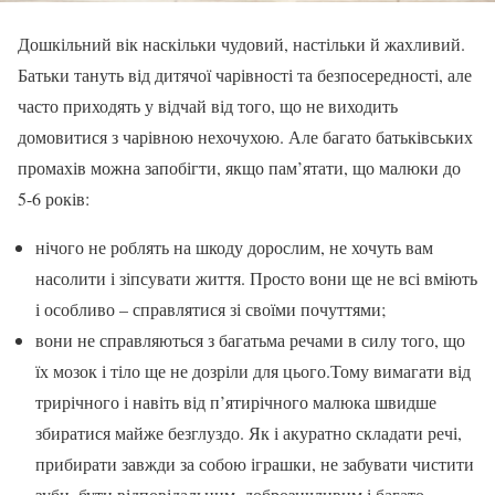
Дошкільний вік наскільки чудовий, настільки й жахливий.
Батьки тануть від дитячої чарівності та безпосередності, але
часто приходять у відчай від того, що не виходить
домовитися з чарівною нехочухою. Але багато батьківських
промахів можна запобігти, якщо пам’ятати, що малюки до
5-6 років:
нічого не роблять на шкоду дорослим, не хочуть вам
насолити і зіпсувати життя. Просто вони ще не всі вміють
і особливо – справлятися зі своїми почуттями;
вони не справляються з багатьма речами в силу того, що
їх мозок і тіло ще не дозріли для цього.Тому вимагати від
трирічного і навіть від п’ятирічного малюка швидше
збиратися майже безглуздо. Як і акуратно складати речі,
прибирати завжди за собою іграшки, не забувати чистити
зуби, бути відповідальним, доброзичливим і багато