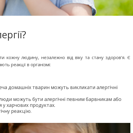
ергії?
ати кожну людину, незалежно від віку та стану здоров’я. Є
ть реакції в організмі:
сеча домашніх тварин можуть викликати алергічні
 фільмів для
Чарівні українські колискові
і люди можуть бути алергічні певним барвникам або
яснюють складні
пісні для дітей (слова та
 у харчових продуктах.
сто
музика)
ічну реакцію.