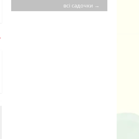
всі садочки
→
→