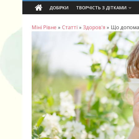
Skip
ДОБІРКИ
ТВОРЧІСТЬ З ДІТКАМИ
to
content
Міні Рівне
»
Статті
»
Здоров'я
»
Що допомаг