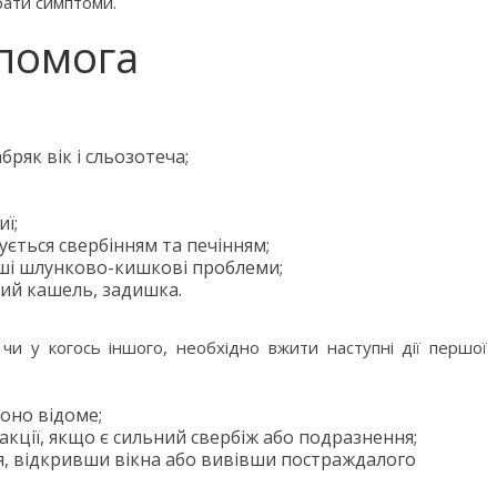
рати симптоми.
опомога
бряк вік і сльозотеча;
бити дитину»
Що почитати дитині на ніч: 
ї;
книжок для сну
ується свербінням та печінням;
інші шлунково-кишкові проблеми;
гий кашель, задишка.
чи у когось іншого, необхідно вжити наступні дії першої
оно відоме;
акції, якщо є сильний свербіж або подразнення;
ря, відкривши вікна або вивівши постраждалого