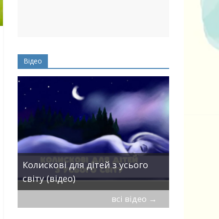
Відео
Пісні про 
Колискові для дітей з усього
— добірка
світу (відео)
дітей
всі відео
→