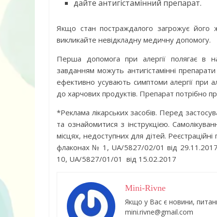
дайте антигістамінний препарат.
Дитячий спо
Якщо стан постраждалого загрожує його 
майданчик на
викликайте невідкладну медичну допомогу.
Перша допомога при алергії полягає в н
завданням можуть антигістамінні препарати 
ефективно усувають симптоми алергії при але
до харчових продуктів. Препарат потрібно пр
*Реклама лікарських засобів. Перед застосу
та ознайомитися з інструкцією. Самолікува
місцях, недоступних для дітей. Реєстраційні 
флаконах № 1, UA/5827/02/01 від 29.11.2017
10, UA/5827/01/01 від 15.02.2017
ДНЗ ясла-сад
поглибленого
Mini-Rivne
розвитку – П
Якщо у Вас є новини, питан
mini.rivne@gmail.com