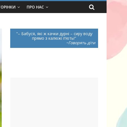
ТОРІНКИ
ПРО НАС
– Бабуся, які ж качки дурні – сиру воду
прямо з калюжі п’ють!
~Говорять діти