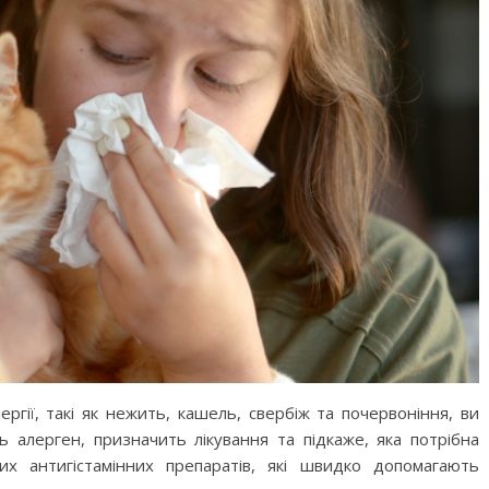
го світу, щоб
Ігри та конкурси на Новий р
вати дітей від
для всієї сім’ї — ідеї для
святкового вечора
гії, такі як нежить, кашель, свербіж та почервоніння, ви
ь алерген, призначить лікування та підкаже, яка потрібна
их антигістамінних препаратів, які швидко допомагають