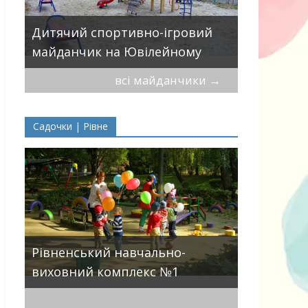
Дитячий 
Дитячий спортивно-ігровий
вулицями
майданчик на Ювілейному
П.Могили
всі майданчики
→
Садочки | Рівне
ДНЗ ясла-
Рівненський навчально-
поглиблен
виховний комплекс №1
розвитку 