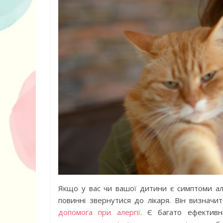
10 ігор з усьо
нарешті відір
планшетів
Якщо у вас чи вашої дитини є симптоми алер
повинні звернутися до лікаря. Він визначит
допомога при алергії
. Є багато ефективн