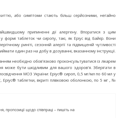
Дитячий спортивно-ігровий
ртивно-ігровий
майданчик в парку ім. Т.
життю, або симптоми стають більш серйозними, негайно
 Лебединці
Шевченка
айшвидшому припиненні дії алергену. Впоратися з цим
у формі таблеток чи сиропу, такі, як Еріус від Байєр. Вони
ргічному риніті, сезонній алергії та підвищеній чутливості
иймати один раз на добу в дозуванні, вказанному інструкції.
ванням необхідно обов’язково проконсультуватися із лікарем
ння може бути шкідливим для вашого здоров’я. Зберігати в
посвідчення МОЗ України: Еріус® сироп, 0,5 мг/мл по 60 мл у
, Еріус® таблетки, вкриті плівковою оболонкою, по 5 мг , №
ок №2
 інтелектуального
ізнайко
ня, пропозиції щодо співпраці – пишіть на
Приватні садочки Рівного