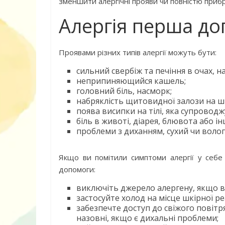
зменшити алергічні прояви чи повністю приб
Алергія перша д
Проявами різних типів алергії можуть бути:
сильний свербіж та печіння в очах, на
неприпиняющийся кашель;
Книга «Як лю
головний біль, насморк;
набряклість щитовидної залози на ши
Корчак Януш
поява висипки на тілі, яка супроводж
біль в животі, діарея, блювота або 
проблеми з диханням, сухий чи воло
Якщо ви помітили симптоми алергії у себе 
допомоги:
виключіть джерело алергену, якщо в
застосуйте холод на місце шкірної ре
забезпечте доступ до свіжого повіт
назовні, якщо є дихальні проблеми;