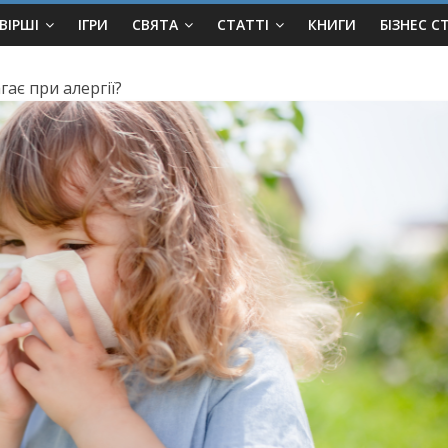
ВІРШІ
ІГРИ
СВЯТА
СТАТТІ
КНИГИ
БІЗНЕС С
ає при алергії?