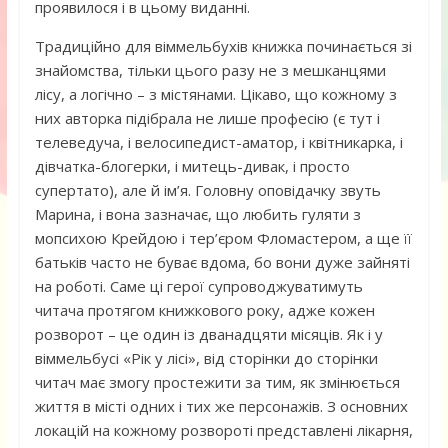
проявилося і в цьому виданні.
Традиційно для віммельбухів книжка починається зі
знайомства, тільки цього разу не з мешканцями
лісу, а логічно – з містянами. Цікаво, що кожному з
них авторка підібрала не лише професію (є тут і
телеведуча, і велосипедист-аматор, і квітникарка, і
дівчатка-блогерки, і митець-дивак, і просто
супертато), але й ім’я. Головну оповідачку звуть
Марина, і вона зазначає, що любить гуляти з
мопсихою Крейдою і тер’єром Фломастером, а ще її
батьків часто не буває вдома, бо вони дуже зайняті
на роботі. Саме ці герої супроводжуватимуть
читача протягом книжкового року, адже кожен
розворот – це один із дванадцяти місяців. Як і у
віммельбусі «Рік у лісі», від сторінки до сторінки
читач має змогу простежити за тим, як змінюється
життя в місті одних і тих же персонажів. З основних
локацій на кожному розвороті представлені лікарня,