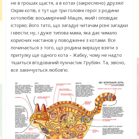
не в грошах щастя, а в котах (закреслено) друзях!
Окрім котів, є тут ще три головні герої з родини
котолюбів: восьмирічний Мацек, який і оповідає
історію; його тато, що загадує читачам різні загадки
і квести; ну, і дуже типова мама, яка дає чимало
корисних настанов у поводженні з котами. Все
починається з того, що родина вирішує взяти з
притулку ще одного кота – Жабку, чому не надто
тішиться вгодований пухнастик Грубіян. Та, звісно,
все закінчується любов’ю.