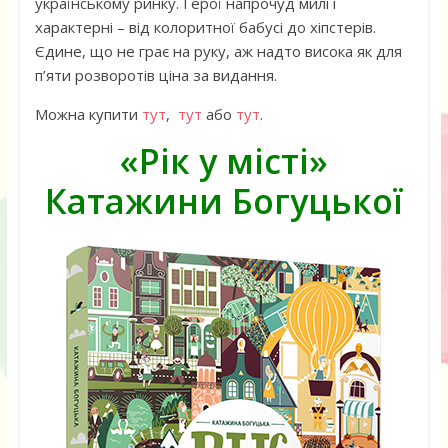
українському ринку. Герої напрочуд милі і
характерні – від колоритної бабусі до хіпстерів.
Єдине, що не грає на руку, аж надто висока як для
п’яти розворотів ціна за видання.
Можна купити
тут
,
тут
або
тут
.
«Рік у місті»
Катажини Богуцької