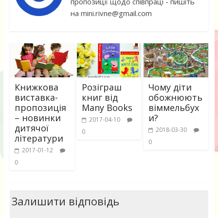
пропозиції щодо співпраці - пишіть
на mini.rivne@gmail.com
Книжкова
Розіграш
Чому діти
виставка-
книг від
обожнюють
пропозиція
Many Books
віммельбух
– новинки
и?
2017-04-10
дитячої
2018-03-30
0
літератури
0
2017-01-12
0
Залишити відповідь