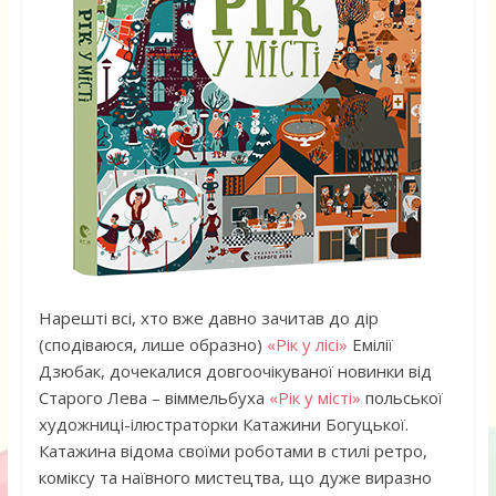
Нарешті всі, хто вже давно зачитав до дір
(сподіваюся, лише образно)
«Рік у лісі»
Емілії
Дзюбак, дочекалися довгоочікуваної новинки від
Старого Лева – віммельбуха
«Рік у місті»
польської
художниці-ілюстраторки Катажини Богуцької.
Катажина відома своїми роботами в стилі ретро,
коміксу та наївного мистецтва, що дуже виразно