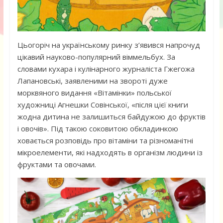
Цьогоріч на українському ринку з’явився напрочуд
цікавий науково-популярний віммельбух. За
словами кухара і кулінарного журналіста Гжегожа
Лапановські, заявленими на звороті дуже
морквяного видання «Вітамінки» польської
художниці Агнешки Совінської, «після цієї книги
жодна дитина не залишиться байдужою до фруктів
і овочів». Під такою соковитою обкладинкою
ховається розповідь про вітаміни та різноманітні
мікроелементи, які надходять в організм людини із
фруктами та овочами.