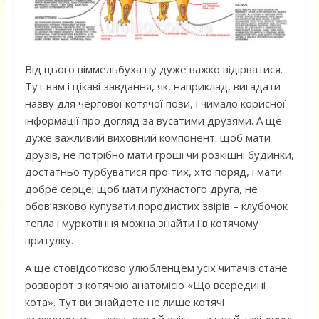
Від цього віммельбуха ну дуже важко відірватися.
Тут вам і цікаві завдання, як, наприклад, вигадати
назву для чергової котячої пози, і чимало корисної
інформації про догляд за вусатими друзями. А ще
дуже важливий виховний компонент: щоб мати
друзів, не потрібно мати гроші чи розкішні будинки,
достатньо турбуватися про тих, хто поряд, і мати
добре серце; щоб мати пухнастого друга, не
обов’язково купувати породистих звірів – клубочок
тепла і муркотіння можна знайти і в котячому
притулку.
А ще стовідсотково улюбленцем усіх читачів стане
розворот з котячою анатомією «Що всередині
кота». Тут ви знайдете не лише котячі
«документи» – вуса, лапи й хвіст, – а ще й такі дивні