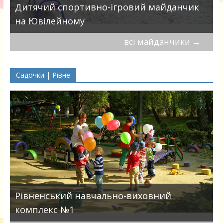
в
Дитячий спортивно-ігровий майданчик
на Ювілейному
всі майданчики
→
Садочки | Рівне
Рівненський навчально-виховний
комплекс №1