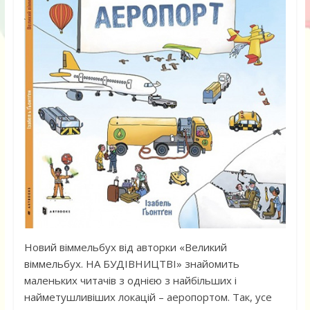
Новий віммельбух від авторки «Великий
віммельбух. НА БУДІВНИЦТВІ» знайомить
маленьких читачів з однією з найбільших і
найметушливіших локацій – аеропортом. Так, усе