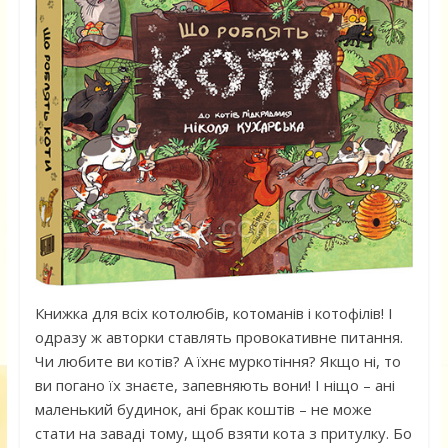
Книжка для всіх котолюбів, котоманів і котофілів! І
одразу ж авторки ставлять провокативне питання.
Чи любите ви котів? А їхнє муркотіння? Якщо ні, то
ви погано їх знаєте, запевняють вони! І ніщо – ані
маленький будинок, ані брак коштів – не може
стати на заваді тому, щоб взяти кота з притулку. Бо