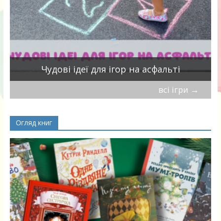
Чудові ідеї для ігор на асфальті
всі ігри
→
Огляд книг