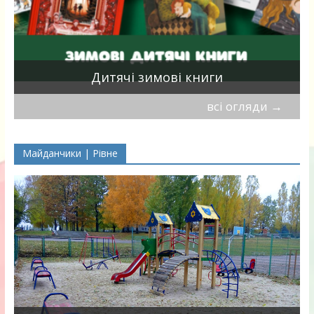
я
Дитячі зимові книги
всі огляди
→
Майданчики | Рівне