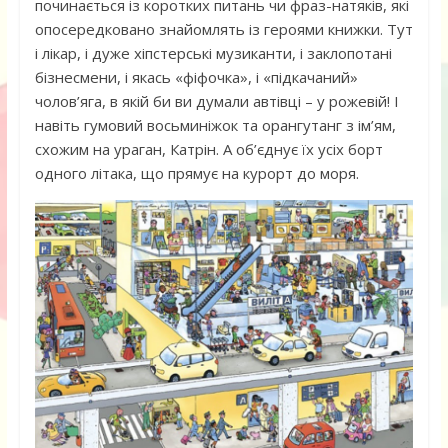
починається із коротких питань чи фраз-натяків, які
опосередковано знайомлять із героями книжки. Тут
і лікар, і дуже хіпстерські музиканти, і заклопотані
бізнесмени, і якась «фіфочка», і «підкачаний»
чолов’яга, в якій би ви думали автівці – у рожевій! І
навіть гумовий восьминіжок та орангутанг з ім’ям,
схожим на ураган, Катрін. А об’єднує їх усіх борт
одного літака, що прямує на курорт до моря.