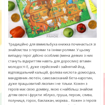
Традиційно для віммельбуха книжка починається зі
знайомства з героями та їхніми ролями. У цьому
випадку герої дійсно особливі (імена деяких з них
стануть відкриттям навіть для дорослих): вітамін
молодості E, дуже серйозний і зайнятий йод,
відповідальний кальцій, фолієва кислота-домосідка,
мандрівник-лютеїн, самозакоханий бета-каротин,
дуже працьовитий лікопин і не тільки. Кожен з
героїв має свою домівку, якою є найбільш знайомі
дітям овочі і фрукти: яблуко, груша, персик, слива,
полуниця, горох, баклажан, морква… Кожен з героїв