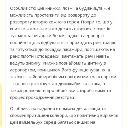
Особливістю цієї книжки, як і «На будівництві», є
можливість простежити від розвороту до
розвороту історію кожного героя. Попри те, що у
книзі всього-на-всього десять сторінок, сюжетів
тут можна вигадати безліч, адже в аеропорті
постійно щось відбувається: проходять реєстрацію
та готуються до посадки пасажири, поспішають на
рейс пілоти і стюардеси, вантажать речі і навіть
ведуть зйомку. Книжка познайомить дитину з
аеропортом, принципом його функціонування, а
також із найпоширенішим повітряним транспортом
– від повітряної кулі до дирижабля та літака, а
також розповість про обов’язки співробітників та
процес проходження реєстрації.
Особливістю видання є помірна деталізація та
спокійні притишені кольори, що позитивно вирізняє
цей віммельбух серед багатьох інших на