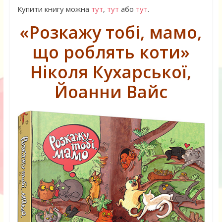
Купити книгу можна
тут
,
тут
або
тут
.
«Розкажу тобі, мамо,
що роблять коти»
Ніколя Кухарської,
Йоанни Вайс