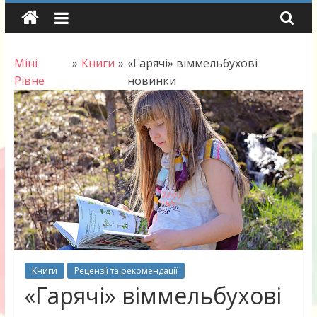
Skip
to
content
Міні
»
Книги
»
«Гарячі» віммельбухові
Рівне
новинки
Книги
Рецензії та рекомендації
«Гарячі» віммельбухові