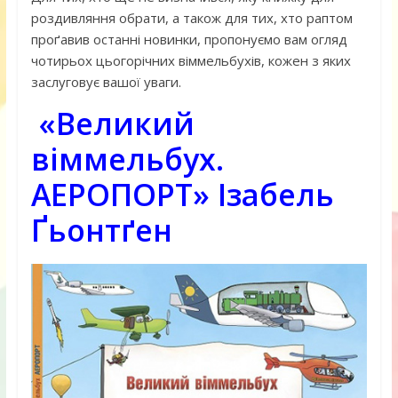
роздивляння обрати, а також для тих, хто раптом
проґавив останні новинки, пропонуємо вам огляд
чотирьох цьогорічних віммельбухів, кожен з яких
заслуговує вашої уваги.
«Великий
віммельбух.
АЕРОПОРТ» Ізабель
Ґьонтґен