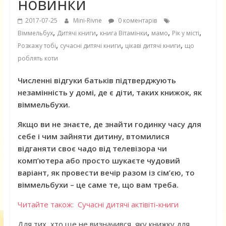
новинки
2017-07-25
Mini-Rivne
0 коментарів
,
,
,
,
,
Віммельбух
Дитячі книги
книга Вітамінки
мамо
Рік у місті
,
,
,
Розкажу тобі
сучасні дитячі книги
цікаві дитячі книги
що
роблять коти
Численні відгуки батьків підтверджують
незамінність у домі, де є діти, таких книжок, як
віммельбухи.
Якщо ви не знаєте, де знайти годинку часу для
себе і чим зайняти дитину, втомилися
відганяти своє чадо від телевізора чи
комп’ютера або просто шукаєте чудовий
варіант, як провести вечір разом із сім’єю, то
віммельбухи – це саме те, що вам треба.
Читайте також: Сучасні дитячі актівіті-книги
Для тих, хто ще не визначився, яку книжку для