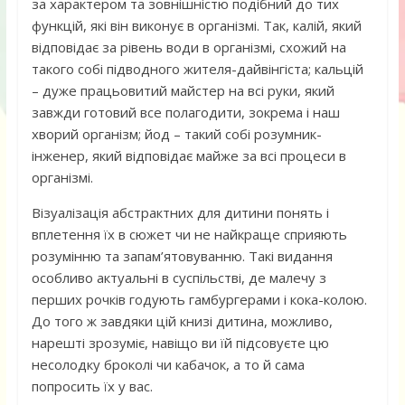
за характером та зовнішністю подібний до тих
функцій, які він виконує в організмі. Так, калій, який
відповідає за рівень води в організмі, схожий на
такого собі підводного жителя-дайвінгіста; кальцій
– дуже працьовитий майстер на всі руки, який
завжди готовий все полагодити, зокрема і наш
хворий організм; йод – такий собі розумник-
інженер, який відповідає майже за всі процеси в
організмі.
Візуалізація абстрактних для дитини понять і
вплетення їх в сюжет чи не найкраще сприяють
розумінню та запам’ятовуванню. Такі видання
особливо актуальні в суспільстві, де малечу з
перших рочків годують гамбургерами і кока-колою.
До того ж завдяки цій книзі дитина, можливо,
нарешті зрозуміє, навіщо ви їй підсовуєте цю
несолодку броколі чи кабачок, а то й сама
попросить їх у вас.