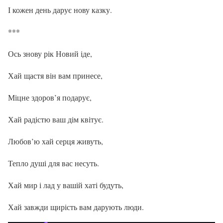
І кожен день дарує нову казку.
***
Ось знову рік Новий іде,
Хай щастя він вам принесе,
Міцне здоров’я подарує,
Хай радістю ваш дім квітує.
Любов’ю хай серця живуть,
Тепло душі для вас несуть.
Хай мир і лад у вашій хаті будуть,
Хай завжди щирість вам дарують люди.