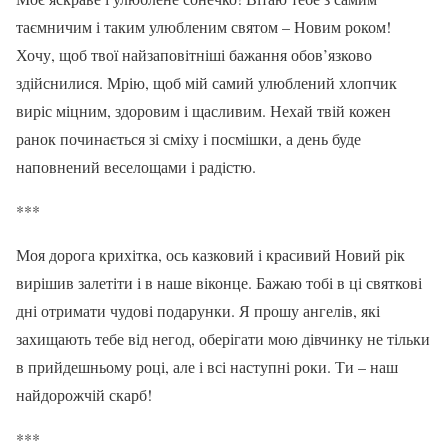
таємничим і таким улюбленим святом – Новим роком!
Хочу, щоб твої найзаповітніші бажання обов’язково
здійснилися. Мрію, щоб мій самий улюблений хлопчик
виріс міцним, здоровим і щасливим. Нехай твій кожен
ранок починається зі сміху і посмішки, а день буде
наповнений веселощами і радістю.
***
Моя дорога крихітка, ось казковий і красивий Новий рік
вирішив залетіти і в наше віконце. Бажаю тобі в ці святкові
дні отримати чудові подарунки. Я прошу ангелів, які
захищають тебе від негод, оберігати мою дівчинку не тільки
в прийдешньому році, але і всі наступні роки. Ти – наш
найдорожчій скарб!
***