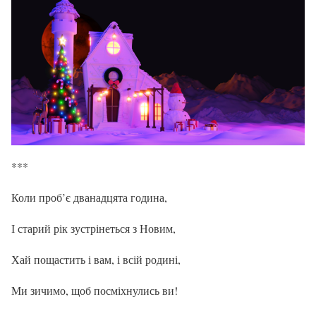
***
Коли проб’є дванадцята година,
І старий рік зустрінеться з Новим,
Хай пощастить і вам, і всій родині,
Ми зичимо, щоб посміхнулись ви!