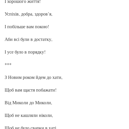
І хорошого життя!
Успіхів, добра, здоров’я,
І побільше вам покою!
Аби всі були в достатку,
І усе було в порядку!
***
З Новим роком йдем до хати,
Щоб вам щастя побажати!
Від Миколи до Миколи,
Щоб не кашляли ніколи,
Щоб не було сварки в хаті