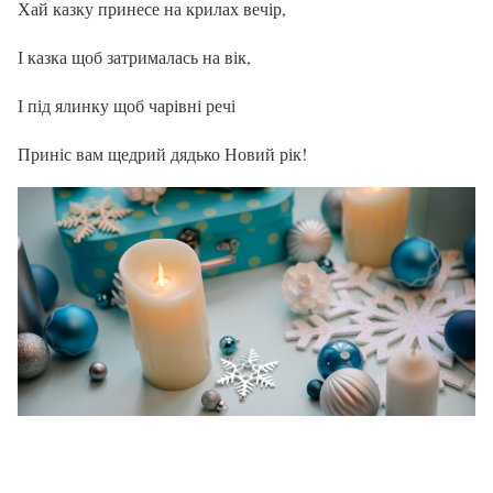
Хай казку принесе на крилах вечір,
І казка щоб затрималась на вік,
І під ялинку щоб чарівні речі
Приніс вам щедрий дядько Новий рік!