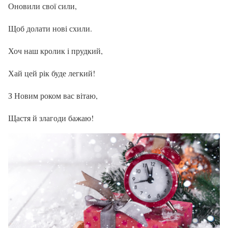
Оновили свої сили,
Щоб долати нові схили.
Хоч наш кролик і прудкий,
Хай цей рік буде легкий!
З Новим роком вас вітаю,
Щастя й злагоди бажаю!