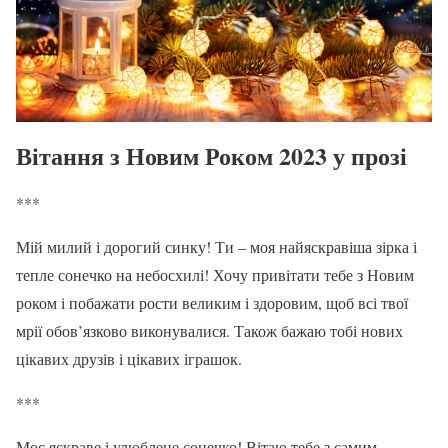
Вітання з Новим Роком 2023 у прозі
***
Мій милий і дорогий синку! Ти – моя найяскравіша зірка і
тепле сонечко на небосхилі! Хочу привітати тебе з Новим
роком і побажати рости великим і здоровим, щоб всі твої
мрії обов’язково виконувалися. Також бажаю тобі нових
цікавих друзів і цікавих іграшок.
***
Моє яскраве і улюблене сонечко! Вітаю тебе з самим