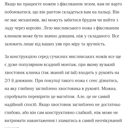
Якщо ви працюєте ножем з фіксованим лезом, вам не варто
побоюватися, що він раптом складеться вам на пальці. Він
не має механізмів, які можуть забитися брудом чи вийти з
ладу через корозію. Лезо мисливського ножа з фіксованим
клинком може бути значно довшим, ніж у складаного. Все
залежить лише від ваших уяв про міру та зручність.
За конструкцією серед сучасних мисливських ножів все ще
є дуже популярним всадний монтаж, при якому вузький
хвостовик клинка (так званий rat tail) входить у рукоять на
2/3 її довжини. При покупці такого ножа є сенс дізнатись,
на яку глибину заглиблено хвостовика в рукояті. Можна,
спробувати перевірити це магнітом. Але, це не самий
надійний спосіб. Якщо хвостовик заглиблено не достатньо
глибоко, або він сам конструктивно слабкий, ніж може не
витримати навантаження і зламатись в самий неочікуваний