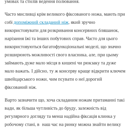
умовах та стилів ведення полювання.
Часто мисливці крім великого фіксованого ножа, мають при
собі
допоміжний складаний ніж
, який зручно
використовувати для розкривання консервних бляшанок,
нарізання їжі та інших побутових справ. Часто для цього
використовуються багатофункціональні моделі, що значно
розширюють можливості свого власника, але, при цьому
займають дуже мало місця в кишені чи рюкзаку та дуже
мало важать. І дійсно, ту ж консерву краще відкрити ключем
швейцарського ножи, чим псувати о неї дорогий
фіксований ніж.
Варто зазначити що, хоча складаним ножам притаманні такі
вади, як більша чутливість до бруду, залежність від
регулярного догляду та менш надійна фіксація клинка у
робочому стані, в наш час на ринку можна знайти велику