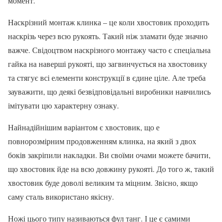
момент.
Наскрізний монтаж клинка – це коли хвостовик проходить
наскрізь через всю рукоять. Такий ніж зламати буде значно
важче. Свідоцтвом наскрізного монтажу часто є спеціальна
гайка на наверші рукояті, що загвинчується на хвостовику
та стягує всі елементи конструкції в єдине ціле. Але треба
зауважити, що деякі безвідповідальні виробники навчились
імітувати цю характерну ознаку.
Найнадійнішим варіантом є хвостовик, що е
повнорозмірним продовженням клинка, на який з двох
боків закріпили накладки. Ви своїми очами можете бачити,
що хвостовик йде на всю довжину рукояті. До того ж, такий
хвостовик буде доволі великим та міцним. Звісно, якщо
саму сталь використано якісну.
Ножі цього типу називаються фул танг. І це є самими