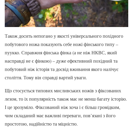
Також досить непогано у якості універсального похідного
побутового ножа показують себе ножі фінського типу –
пуукко. Справжня фінська фінка (а не ніж НКВС, який
насправді не є фінкою) – дуже ефективний похідний та
побутовий ніж історія та досвід вживання якого налічує
століття. Тому він справді вартий уваги.
Що стосується типових мисливських ножів з фіксованих
лезом, то іх популярність також має не менш багату історію.
І це зрозуміло. Фіксований ніж хоча і є більш громідким,
чим складаний має важливі переваги, пов’язані з його
простотою, надійністю та міцністю.