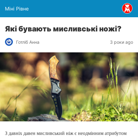
Міні Рівне
Які бувають мисливські ножі?
Готліб Анна
3 роки ago
З давніх давен мисливський ніж є неодмінним атрибутом