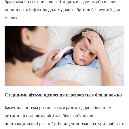
братиком чи сестричкою, які ходять в садочок або школу і
«приносить інфекції» додому, може бути небезпечний для
малюка.
Старшими дітьми щеплення переносяться більш важко
Іммунна система розвивається разом з дорослішанням
дитини і в старшому віці дає більш «бурхливі»
поствакцинальні реакції (підвищення температури, набряк в