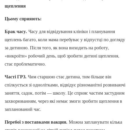
щеплення
Цьому сприяють:
Брак часу.
Часу для відвідування клініки і планування
щеплень багато, коли мама перебуває у відпустці по догляду
за дитиною. Після того, як вона виходить на роботу,
«викроїти» робочий день, щоб зробити дитині щеплення,
стає проблематично.
Часті ГРЗ.
Чим старшою стає дитина, тим більше він
спілкується зі однолітками, відвідує різноманітні розвиваючі
заняття, садок, потім — школу. Це сприяє частим застудним
захворюванням, через які немає змоги зробити щеплення в
запланований час.
Перебої з поставками вакцин.
Можна запланувати кілька
етапів вакцинації на літній період перед початком