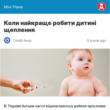
Міні Рівне
Коли найкраще робити дитині
щеплення
Готліб Анна
9 років ago
В Україні батьки часто відмовляються робити щеплення