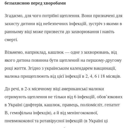
беззахисною перед хворобами
Згадаємо, для чого потрібні щеплення. Вони призначені для
захисту дитини від небезпечних інфекцій, зустріч з якими в
ранньому віці може призвести до захворювання і навіть
смерті.
Візьмемо, наприклад, кашлюк — одне з захворювань, від
якого дитина повинна бути щеплений на першому-другому
році життя. Згідно з українським календарем вакцинації,
малюка прищеплюють від цієї інфекції в 2, 4, 6 і 18 місяців.
До речі, в 2-х місячному віці американські малюки
отримують щеплення не тільки від 6 інфекцій, обов’язкових
в Україні (дифтерія, кашлюк, правець, поліомієліт, гепатит
В, гемофільна інфекція), а й від менінгококової,
пневмококової та ротавірусної інфекцій (в Україні ці