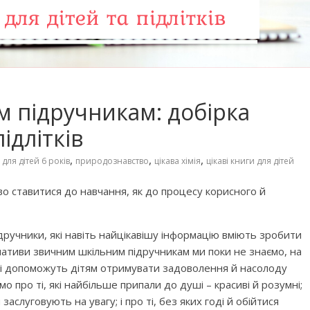
 підручникам: добірка
ідлітків
,
,
,
 для дітей 6 років
природознавство
цікава хімія
цікаві книги для дітей
 ставитися до навчання, як до процесу корисного й
 фільмів для
Чарівні українські колискові
яснюють складні
пісні для дітей (слова та
дручники, які навіть найцікавішу інформацію вміють зробити
сто
музика)
нативи звичним шкільним підручникам ми поки не знаємо, на
які допоможуть дітям отримувати задоволення й насолоду
о про ті, які найбільше припали до душі – красиві й розумні;
 заслуговують на увагу; і про ті, без яких годі й обійтися