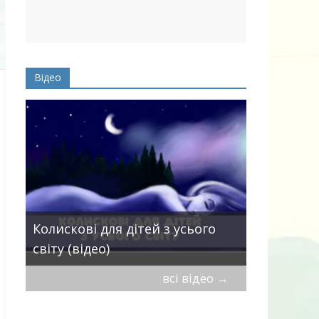
Відео
Пісні про 
Колискові для дітей з усього
— добірка
світу (відео)
дітей
всі відео
→