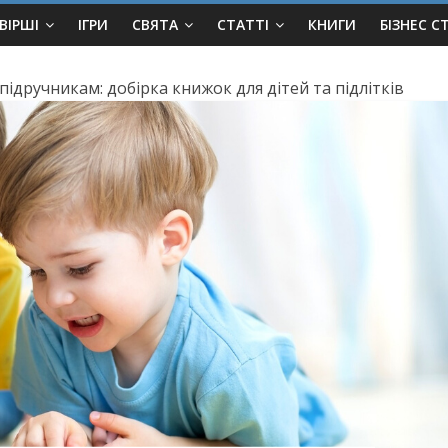
ВІРШІ
ІГРИ
СВЯТА
СТАТТІ
КНИГИ
БІЗНЕС С
ідручникам: добірка книжок для дітей та підлітків