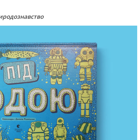
иродознавство
го світу, щоб
Ігри та конкурси на Новий р
вати дітей від
для всієї сім’ї — ідеї для
святкового вечора