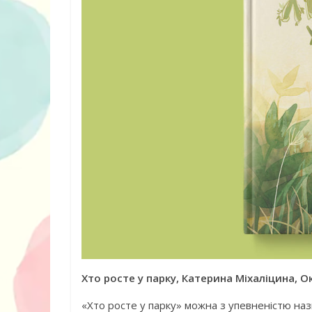
Хто росте у парку, Катерина Міхаліцина, О
«Хто росте у парку» можна з упевненістю на