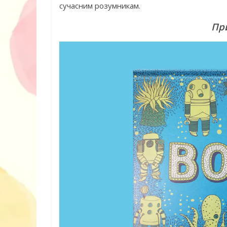
сучасним розумникам.
Пр
10 ігор з усьо
нарешті відір
планшетів