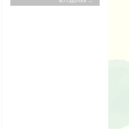
всі садочки
→