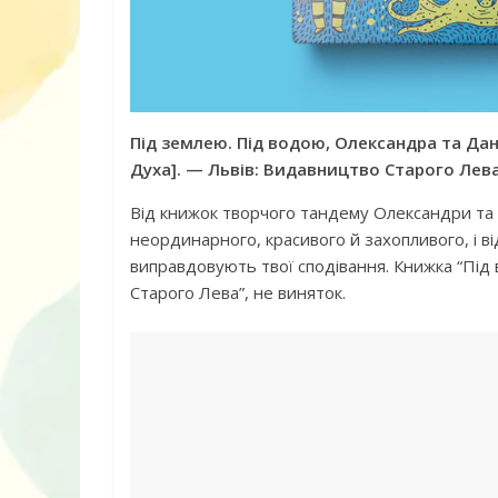
Під землею. Під водою, Олександра та Дані
Духа]. — Львів: Видавництво Старого Лева
Книга «Як лю
Корчак Януш
Від книжок творчого тандему Олександри та 
неординарного, красивого й захопливого, і ві
виправдовують твої сподівання. Книжка “Під 
Старого Лева”, не виняток.