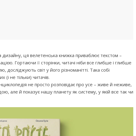
Дитячий спортивно-ігровий
ртивно-ігровий
майданчик в парку ім. Т.
 Лебединці
Шевченка
а дизайну, ця велетенська книжка приваблює текстом –
ією. Гортаючи її сторінки, читачі ніби все глибше і глибше
ю, досліджують світ у його різноманітті. Така собі
 (і не тільки) читачів.
нциклопедія не просто розповідає про усе – живе й неживе,
ю, але й показує нашу планету як систему, у якій все так чи
ок №2
 інтелектуального
ізнайко
Приватні садочки Рівного