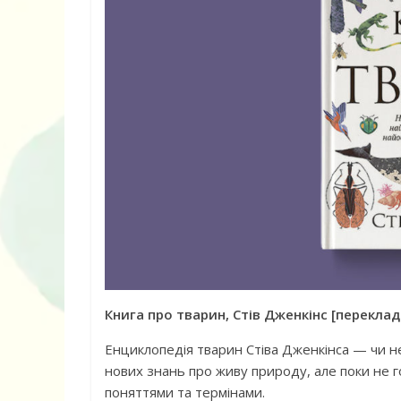
Книга про тварин, Стів Дженкінс [переклад
Енциклопедія тварин Стіва Дженкінса — чи н
нових знань про живу природу, але поки не 
поняттями та термінами.