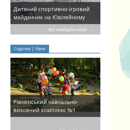
Дитячий 
Дитячий спортивно-ігровий
вулицями
майданчик на Ювілейному
П.Могили
всі майданчики
→
Садочки | Рівне
ДНЗ ясла-
Рівненський навчально-
поглиблен
виховний комплекс №1
розвитку 