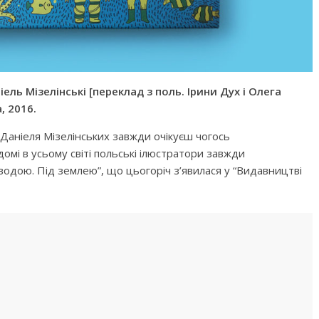
ель Мізелінські [переклад з поль. Ірини Дух і Олега
, 2016.
бити дитину»
Що почитати дитині на ніч: 
книжок для сну
Даніеля Мізелінських завжди очікуєш чогось
домі в усьому світі польські ілюстратори завжди
водою. Під землею”, що цьогоріч з’явилася у “Видавництві