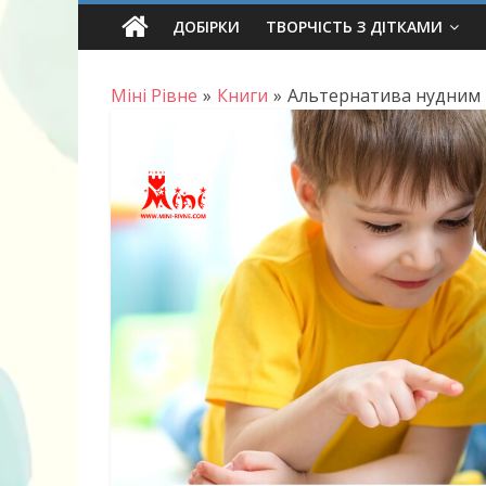
Skip
ДОБІРКИ
ТВОРЧІСТЬ З ДІТКАМИ
to
content
Міні Рівне
»
Книги
»
Альтернатива нудним п