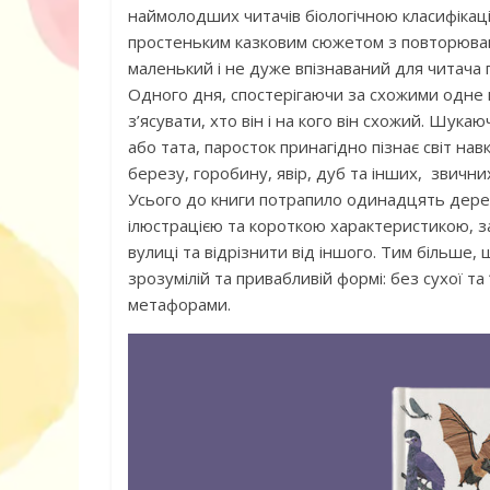
наймолодших читачів біологічною класифікац
простеньким казковим сюжетом з повторюван
маленький і не дуже впізнаваний для читача 
Одного дня, спостерігаючи за схожими одне 
з’ясувати, хто він і на кого він схожий. Шук
або тата, паросток принагідно пізнає світ навк
березу, горобину, явір, дуб та інших, звичних
Усього до книги потрапило одинадцять дерев
ілюстрацією та короткою характеристикою, за
вулиці та відрізнити від іншого. Тим більше
зрозумілій та привабливій формі: без сухої та
метафорами.