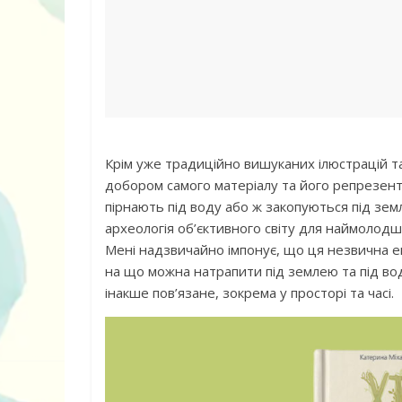
Дитячий спо
майданчик на
Крім уже традиційно вишуканих ілюстрацій т
добором самого матеріалу та його репрезентац
пірнають під воду або ж закопуються під земл
археологія об’єктивного світу для наймолодших
Мені надзвичайно імпонує, що ця незвична е
на що можна натрапити під землею та під водо
ДНЗ ясла-сад
інакше пов’язане, зокрема у просторі та часі.
поглибленого
розвитку – П