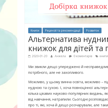
Книги
Рецензії та рекомендації
Розвиток
Альтернатива нудним
книжок для дітей та п
2020-01-20
Анжела
0 коментарів
книги
Ми звикли дещо упереджено й несправедливо
10 найкращих
потрібного, але не захопливого.
дітей, що по
Можливо, у цьому винна освіта, можливо – пі
питання про
нудною та сухою. І, хоча повноцінної альтер
кілька цікавих науково-популярних видань, 
від навчання, натрапили. Сьогодні розповідаєм
про ті, які, хоча й дещо розчарували, але таки