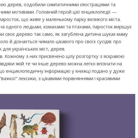
ією дерев, оздобили симпатичними ілюстраціями та
ими мотивами. Головний герой цієї енциклопедії —
паросток, що живе у маленькому парку великого міста.
на одного людьми, комахами та птахами, паросток вирішує
аючи своє дерево так само, як загублена дитина шукає маму
оло й дізнається чимало цікавого про своїх сусідів: про
 для українських міст, дерев.
. Кожному з них присвячено цілу розгортку з яскравою
вдяки якій те чи інше дерево можна легко впізнати на
, що енциклопедичну інформацію у книжці подано у дуже
 “важкої” лексики, з цікавими порівняннями і красивими