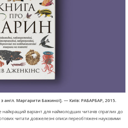
 з англ. Маргарити Бажиної]. — Київ: РАБАРБАР, 2015.
е найкращий варіант для наймолодших читачів спраглих до
готових читати довжелезні описи переобтяжені науковими