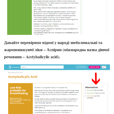
Давайте перевіримо відомі у народі знеболювальні та
жаропонижуючі ліки – Аспірин (міжнародна назва діючої
речовини – Acetylsalicylic acid).