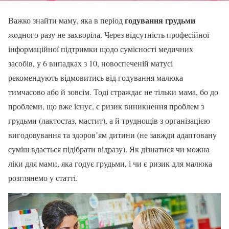
годування грудьми
Важко знайти маму, яка в період
жодного разу не захворіла. Через відсутність професійної
інформаційної підтримки щодо сумісності медичних
засобів, у 6 випадках з 10, новоспеченій матусі
рекомендують відмовитись від годування малюка
тимчасово або й зовсім. Тоді страждає не тільки мама, бо до
проблеми, що вже існує, є ризик виникнення проблем з
грудьми (лактостаз, мастит), а й труднощів з організацією
вигодовування та здоров’ям дитини (не завжди адаптовану
суміш вдається підібрати відразу). Як дізнатися чи можна
ліки для мами, яка годує грудьми, і чи є ризик для малюка
розглянемо у статті.