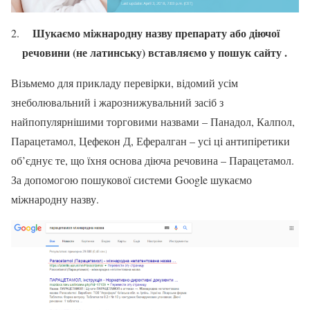
Шукаємо міжнародну назву препарату або діючої
речовини (не латинську) вставляємо у пошук сайту .
Візьмемо для прикладу перевірки, відомий усім
знеболювальний і жарознижувальний засіб з
найпопулярнішими торговими назвами – Панадол, Калпол,
Парацетамол, Цефекон Д, Ефералган – усі ці антипіретики
об’єднує те, що їхня основа діюча речовина – Парацетамол.
За допомогою пошукової системи Google шукаємо
міжнародну назву.