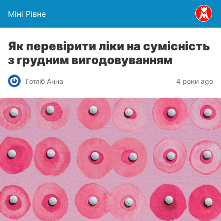
Міні Рівне
Як перевірити ліки на сумісність
з грудним вигодовуванням
Готліб Анна
4 роки ago