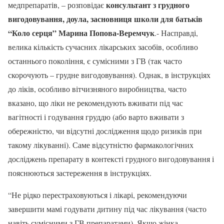
консультант з грудного
медпрепаратів, – розповідає
вигодовування
, доула, засновниця школи для батьків
“Коло серця” Марина Попова-Веремчук
.- Насправді,
велика кількість сучасних лікарських засобів, особливо
останнього покоління, є сумісними з ГВ (так часто
скорочують – грудне вигодовування). Однак, в інструкціях
до ліків, особливо вітчизняного виробництва, часто
вказано, що ліки не рекомендують вживати під час
вагітності і
годування груддю
(або варто вживати з
обережністю, чи відсутні дослідження щодо ризиків при
такому лікуванні). Саме відсутністю фармакологічних
досліджень препарату в контексті
грудного вигодовування
і
пояснюються застереження в інструкціях.
“Не рідко перестраховуються і лікарі, рекомендуючи
завершити мамі годувати дитину під час лікування (часто
навіть сумісними з ГВ препаратами). Якщо жінка