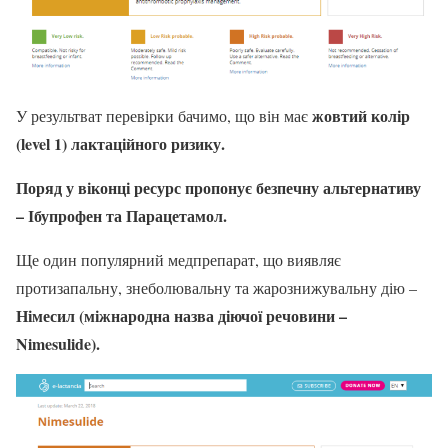
жовтий колір
У результват перевірки бачимо, що він має
(level 1) лактаційного ризику.
Поряд у віконці ресурс пропонує безпечну альтернативу
– Ібупрофен та Парацетамол.
Ще один популярний медпрепарат, що виявляє
протизапальну, знеболювальну та жарознижувальну дію –
Німесил (міжнародна назва діючої речовини –
Nimesulide).