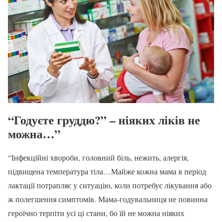
“Годуєте груддю?” – ніяких ліків не
можна…”
“Інфекційні хвороби, головний біль, нежить, алергія,
підвищена температура тіла…Майже кожна мама в період
лактації потрапляє у ситуацію, коли потребує лікування або
ж полегшення симптомів. Мама-годувальниця не повинна
героїчно терпіти усі ці стани, бо їй не можна ніяких