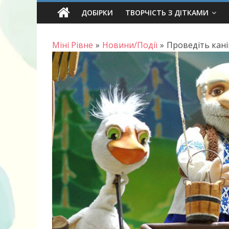
Skip
ДОБІРКИ
ТВОРЧІСТЬ З ДІТКАМИ
to
content
Міні Рівне
»
Новини/Події
»
Проведіть кані