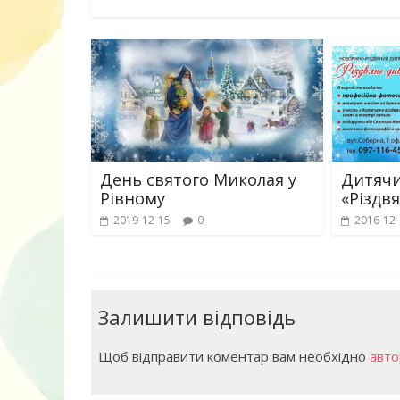
День святого Миколая у
Дитячи
Рівному
«Різдв
Книга «Як лю
2019-12-15
0
2016-12
Корчак Януш
Залишити відповідь
Щоб відправити коментар вам необхідно
авто