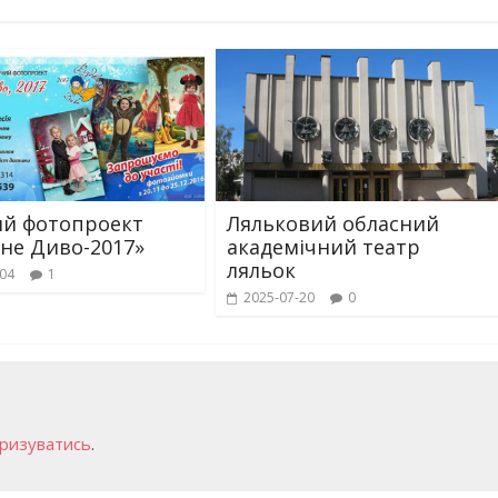
й фотопроект
Ляльковий обласний
яне Диво-2017»
академічний театр
бити дитину»
Що почитати дитині на ніч: 
ляльок
-04
1
книжок для сну
2025-07-20
0
ризуватись
.