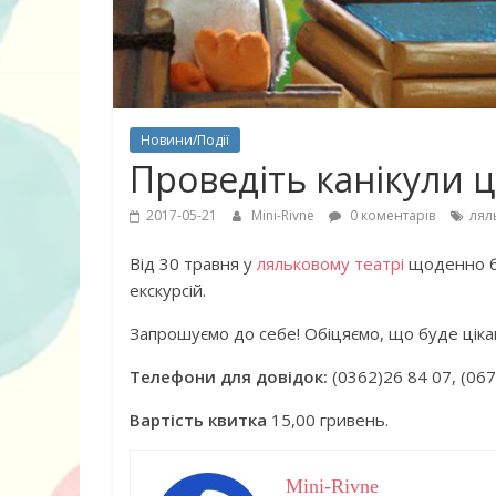
Новини/Події
Проведіть канікули ц
2017-05-21
Mini-Rivne
0 коментарів
лял
Від 30 травня у
ляльковому театрі
щоденно бу
екскурсій.
Запрошуємо до себе! Обіцяємо, що буде ціка
Телефони для довідок:
(0362)26 84 07, (067
10 найкращих
Вартість квитка
15,00 гривень.
дітей, що по
питання про
Mini-Rivne