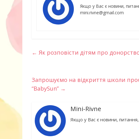
Якщо у Вас є новини, питан
mini.rivne@gmail.com
←
Як розповісти дітям про донорств
Запрошуємо на відкриття школи проф
“BabySun”
→
10 ігор з усьо
нарешті відір
Mini-Rivne
планшетів
Якщо у Вас є новини, питання,