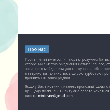
Про нас
Портал «mini-rivne.com» – портал розумних батькі
створений з метою об’єднання батьків Рівного, с
затишного майданчика для спілкування, обговоре
материнства і дитинства, з щирою турботою про 
процвітання Вашої родини.
Якщо у Вас є новини, питання, пропозиції щодо сп
ідеї щодо поліпшення Сайту або просто хочеться
пишіть:
mini.rivne@gmail.com