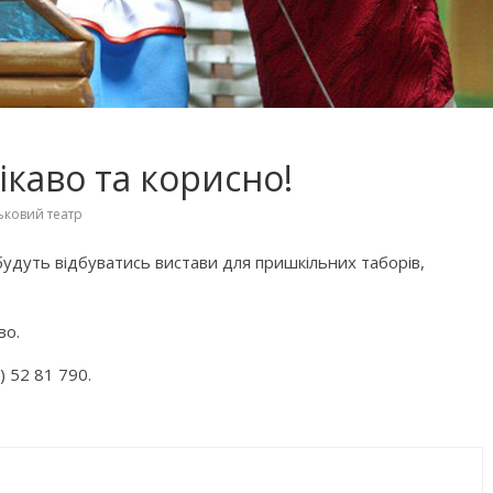
ікаво та корисно!
ьковий театр
дуть відбуватись вистави для пришкільних таборів,
во.
) 52 81 790.
 фільмів для
Чарівні українські колискові
яснюють складні
пісні для дітей (слова та
сто
музика)