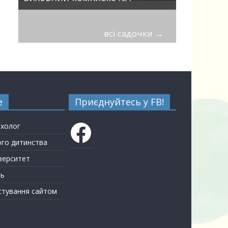
всі садочки
→
е
Приєднуйтесь у FB!
Facebook
ихолог
ого дитинства
верситет
ть
стування сайтом