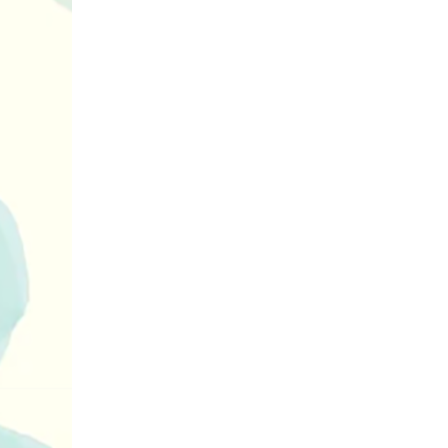
Дитячий спо
майданчик на
ДНЗ ясла-сад
поглибленого
розвитку – П