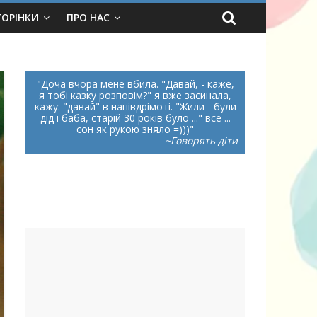
ТОРІНКИ
ПРО НАС
Доча вчора мене вбила. "Давай, - каже,
я тобі казку розповім?" я вже засинала,
кажу: "давай" в напівдрімоті. "Жили - були
дід і баба, старій 30 років було ..." все ...
сон як рукою зняло =)))
~Говорять діти