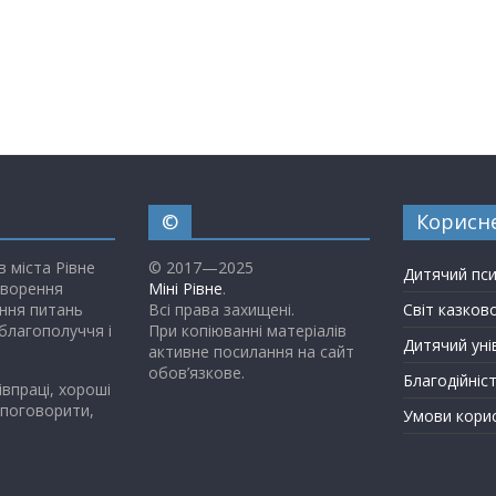
Приватні садочки Рівного
©
Корисн
в міста Рівне
© 2017—2025
Дитячий пс
творення
Міні Рівне
.
ння питань
Всі права захищені.
Світ казков
благополуччя і
При копіюванні матеріалів
Дитячий уні
активне посилання на сайт
обов’язкове.
Благодійніс
івпраці, хороші
 поговорити,
Умови кори