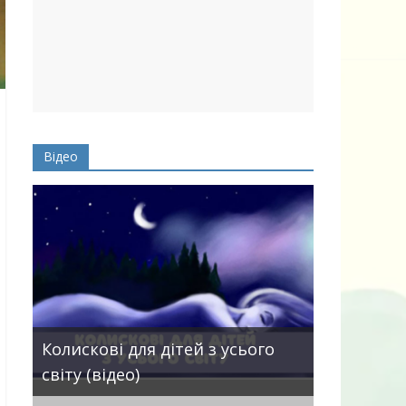
Відео
Пісні про 
Колискові для дітей з усього
— добірка
світу (відео)
дітей