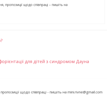
ня, пропозиції щодо співпраці – пишіть на
о?
орієнтації для дітей з синдромом Дауна
го світу, щоб
Ігри та конкурси на Новий р
вати дітей від
для всієї сім’ї — ідеї для
святкового вечора
 пропозиції щодо співпраці - пишіть на mini.rivne@gmail.com